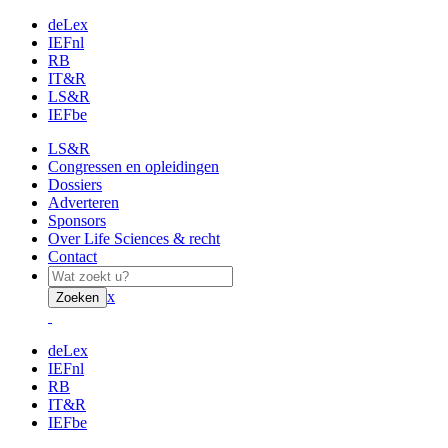
deLex
IEFnl
RB
IT&R
LS&R
IEFbe
LS&R
Congressen en opleidingen
Dossiers
Adverteren
Sponsors
Over Life Sciences & recht
Contact
x
Zoeken
deLex
IEFnl
RB
IT&R
IEFbe