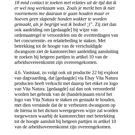
18 mnd contact te zoeken met relaties uit de tijd dat ik
er wel nog werkzaam was. Zoals je merkt ben ik niet
voornemens me daaraan te gaan houden maar er
hoeven geen slapende honden wakker te worden
gemaakt, als je begrijpt wat ik bedoel ;)”
. Zij ziet dan
ook aanleiding om [gedaagde] bij wijze van
ordemaatregel te veroordelen om de overtredingen van
het concurrentie- en relatiebeding te staken. Met
betrekking tot de hoogte van de verschuldigde
dwangsom ziet de kantonrechter aanleiding aansluiting
te zoeken bij hetgeen partijen in artikel 10 van de
arbeidsovereenkomst zijn overeengekomen.
4.6. Vaststaat, zo volgt ook uit productie 22 bij exploot
van dagvaarding, dat [gedaagde] via Ebay Vita Natura
producten heeft verkocht met daarop het etiket en logo
van Vita Natura. [gedaagde] zal dan ook veroordeeld
worden het gebruik van de (handels)naam en/of het
logo van Vita Natura te staken en gestaakt te houden,
met dien verstande dat de te verbeuren dwangsom op
de hierna in het dictum weergegeven wijze zal worden
toegewezen waarbij de kantonrechter met betrekking
tot de hoogte aansluit bij hetgeen partijen in artikel 10
van de arbeidsovereenkomst zijn overeengekomen.