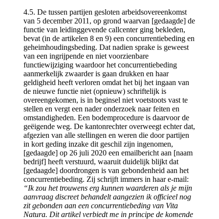
4.5. De tussen partijen gesloten arbeidsovereenkomst
van 5 december 2011, op grond waarvan [gedaagde] de
functie van leidinggevende callcenter ging bekleden,
bevat (in de artikelen 8 en 9) een concurrentiebeding en
geheimhoudingsbeding. Dat nadien sprake is geweest
van een ingrijpende en niet voorzienbare
functiewijziging waardoor het concurrentiebeding
aanmerkelijk zwaarder is gaan drukken en haar
geldigheid heeft verloren omdat het bij het ingaan van
de nieuwe functie niet (opnieuw) schriftelijk is
overeengekomen, is in beginsel niet voetstoots vast te
stellen en vergt een nader onderzoek naar feiten en
omstandigheden. Een bodemprocedure is daarvoor de
geëigende weg. De kantonrechter overweegt echter dat,
afgezien van alle stellingen en weren die door partijen
in kort geding inzake dit geschil zijn ingenomen,
[gedaagde] op 26 juli 2020 een emailbericht aan [naam
bedrijf] heeft verstuurd, waaruit duidelijk blijkt dat
[gedaagde] doordrongen is van gebondenheid aan het
concurrentiebeding. Zij schrijft immers in haar e-mail:
“Ik zou het trouwens erg kunnen waarderen als je mijn
aanvraag discreet behandelt aangezien ik officieel nog
zit gebonden aan een concurrentiebeding van Vita
Natura. Dit artikel verbiedt me in principe de komende