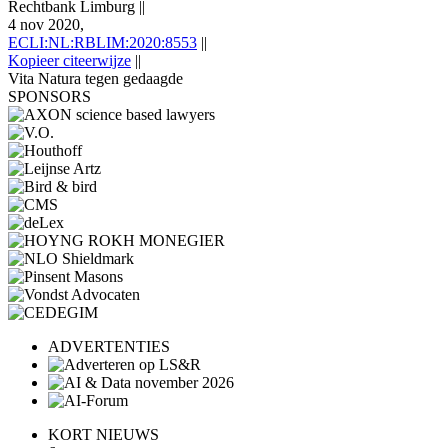
Rechtbank Limburg
||
4 nov 2020,
ECLI:NL:RBLIM:2020:8553
||
Kopieer citeerwijze
||
Vita Natura tegen gedaagde
SPONSORS
ADVERTENTIES
KORT NIEUWS