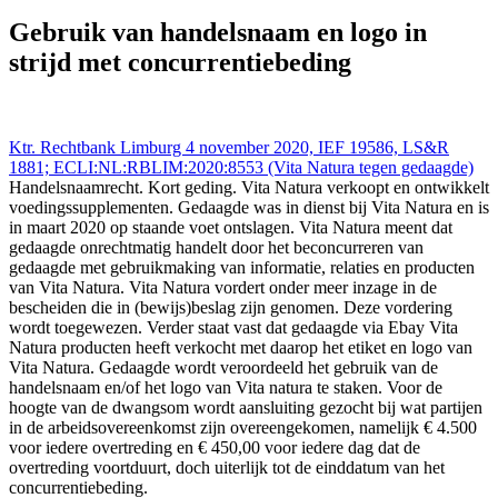
Rechtbank Limburg 4 nov 2020,, LS&R 1881;
ECLI:NL:RBLIM:2020:8553 (Vita Natura tegen gedaagde),
Gebruik van handelsnaam en logo in
https://redactie-delex.cshark.nl/artikelen/gebruik-van-handelsnaam-
strijd met concurrentiebeding
en-logo-in-strijd-met-concurrentiebeding
Ktr. Rechtbank Limburg 4 november 2020, IEF 19586, LS&R
1881; ECLI:NL:RBLIM:2020:8553 (Vita Natura tegen gedaagde)
Handelsnaamrecht. Kort geding. Vita Natura verkoopt en ontwikkelt
voedingssupplementen. Gedaagde was in dienst bij Vita Natura en is
in maart 2020 op staande voet ontslagen. Vita Natura meent dat
gedaagde onrechtmatig handelt door het beconcurreren van
gedaagde met gebruikmaking van informatie, relaties en producten
van Vita Natura. Vita Natura vordert onder meer inzage in de
bescheiden die in (bewijs)beslag zijn genomen. Deze vordering
wordt toegewezen. Verder staat vast dat gedaagde via Ebay Vita
Natura producten heeft verkocht met daarop het etiket en logo van
Vita Natura. Gedaagde wordt veroordeeld het gebruik van de
handelsnaam en/of het logo van Vita natura te staken. Voor de
hoogte van de dwangsom wordt aansluiting gezocht bij wat partijen
in de arbeidsovereenkomst zijn overeengekomen, namelijk € 4.500
voor iedere overtreding en € 450,00 voor iedere dag dat de
overtreding voortduurt, doch uiterlijk tot de einddatum van het
concurrentiebeding.