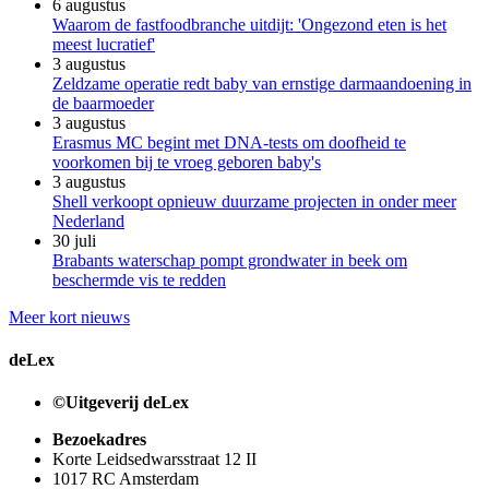
6 augustus
Waarom de fastfoodbranche uitdijt: 'Ongezond eten is het
meest lucratief'
3 augustus
Zeldzame operatie redt baby van ernstige darmaandoening in
de baarmoeder
3 augustus
Erasmus MC begint met DNA-tests om doofheid te
voorkomen bij te vroeg geboren baby's
3 augustus
Shell verkoopt opnieuw duurzame projecten in onder meer
Nederland
30 juli
Brabants waterschap pompt grondwater in beek om
beschermde vis te redden
Meer kort nieuws
deLex
©Uitgeverij deLex
Bezoekadres
Korte Leidsedwarsstraat 12 II
1017 RC Amsterdam