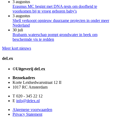
3 augustus
Erasmus MC begint met DNA-tests om doofheid te
voorkomen bij te vroeg geboren baby's
3 augustus
Shell verkoopt opnieuw duurzame projecten in onder meer
Nederland
30 juli
Brabants waterschap pompt grondwater in beek om
beschermde vis te redden
Meer kort nieuws
deLex
©Uitgeverij deLex
Bezoekadres
Korte Leidsedwarsstraat 12 II
1017 RC Amsterdam
T 020 - 345 22 12
E
info@delex.nl
Algemene voorwaarden
Privacy Statement