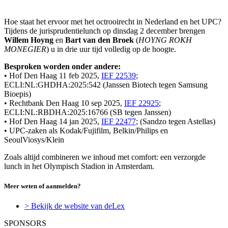
Hoe staat het ervoor met het octrooirecht in Nederland en het UPC?
Tijdens de jurisprudentielunch op dinsdag 2 december brengen
Willem Hoyng
en
Bart van den Broek
(
HOYNG ROKH
MONEGIER
) u in drie uur tijd volledig op de hoogte.
Besproken worden onder andere:
• Hof Den Haag 11 feb 2025,
IEF 22539
;
ECLI:NL:GHDHA:2025:542 (Janssen Biotech tegen Samsung
Bioepis)
• Rechtbank Den Haag 10 sep 2025,
IEF 22925
;
ECLI:NL:RBDHA:2025:16766 (SB tegen Janssen)
• Hof Den Haag 14 jan 2025,
IEF 22477
; (Sandzo tegen Astellas)
• UPC-zaken als Kodak/Fujifilm, Belkin/Philips en
SeoulViosys/Klein
Zoals altijd combineren we inhoud met comfort: een verzorgde
lunch in het Olympisch Stadion in Amsterdam.
Meer weten of aanmelden?
> Bekijk de website van deLex
SPONSORS