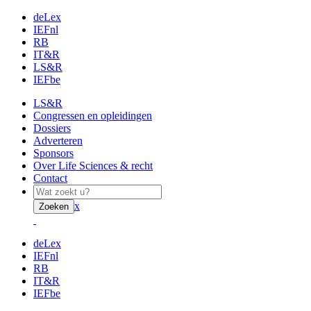
deLex
IEFnl
RB
IT&R
LS&R
IEFbe
LS&R
Congressen en opleidingen
Dossiers
Adverteren
Sponsors
Over Life Sciences & recht
Contact
x
Zoeken
deLex
IEFnl
RB
IT&R
IEFbe