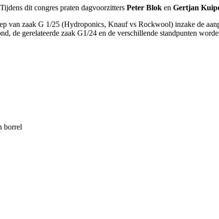
 Tijdens dit congres praten dagvoorzitters
Peter Blok
en
Gertjan Kuip
p van zaak G 1/25 (Hydroponics, Knauf vs Rockwool) inzake de aanpas
grond, de gerelateerde zaak G1/24 en de verschillende standpunten wor
n borrel