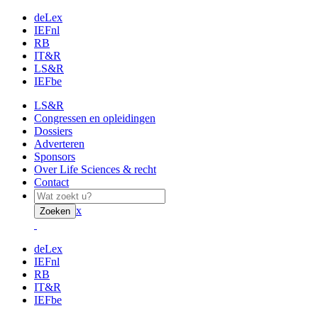
deLex
IEFnl
RB
IT&R
LS&R
IEFbe
LS&R
Congressen en opleidingen
Dossiers
Adverteren
Sponsors
Over Life Sciences & recht
Contact
x
Zoeken
deLex
IEFnl
RB
IT&R
IEFbe