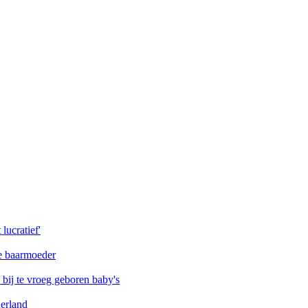
lucratief'
de baarmoeder
ij te vroeg geboren baby's
erland