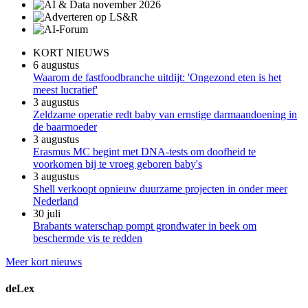
KORT NIEUWS
6 augustus
Waarom de fastfoodbranche uitdijt: 'Ongezond eten is het
meest lucratief'
3 augustus
Zeldzame operatie redt baby van ernstige darmaandoening in
de baarmoeder
3 augustus
Erasmus MC begint met DNA-tests om doofheid te
voorkomen bij te vroeg geboren baby's
3 augustus
Shell verkoopt opnieuw duurzame projecten in onder meer
Nederland
30 juli
Brabants waterschap pompt grondwater in beek om
beschermde vis te redden
Meer kort nieuws
deLex