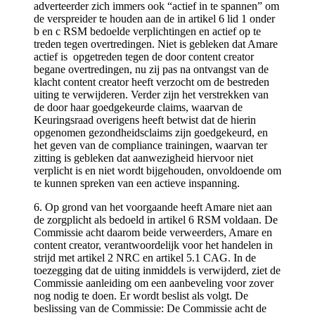
adverteerder zich immers ook “actief in te spannen” om
de verspreider te houden aan de in artikel 6 lid 1 onder
b en c RSM bedoelde verplichtingen en actief op te
treden tegen overtredingen. Niet is gebleken dat Amare
actief is opgetreden tegen de door content creator
begane overtredingen, nu zij pas na ontvangst van de
klacht content creator heeft verzocht om de bestreden
uiting te verwijderen. Verder zijn het verstrekken van
de door haar goedgekeurde claims, waarvan de
Keuringsraad overigens heeft betwist dat de hierin
opgenomen gezondheidsclaims zijn goedgekeurd, en
het geven van de compliance trainingen, waarvan ter
zitting is gebleken dat aanwezigheid hiervoor niet
verplicht is en niet wordt bijgehouden, onvoldoende om
te kunnen spreken van een actieve inspanning.
6. Op grond van het voorgaande heeft Amare niet aan
de zorgplicht als bedoeld in artikel 6 RSM voldaan. De
Commissie acht daarom beide verweerders, Amare en
content creator, verantwoordelijk voor het handelen in
strijd met artikel 2 NRC en artikel 5.1 CAG. In de
toezegging dat de uiting inmiddels is verwijderd, ziet de
Commissie aanleiding om een aanbeveling voor zover
nog nodig te doen. Er wordt beslist als volgt. De
beslissing van de Commissie: De Commissie acht de