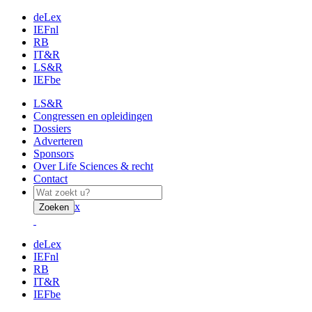
deLex
IEFnl
RB
IT&R
LS&R
IEFbe
LS&R
Congressen en opleidingen
Dossiers
Adverteren
Sponsors
Over Life Sciences & recht
Contact
x
Zoeken
deLex
IEFnl
RB
IT&R
IEFbe