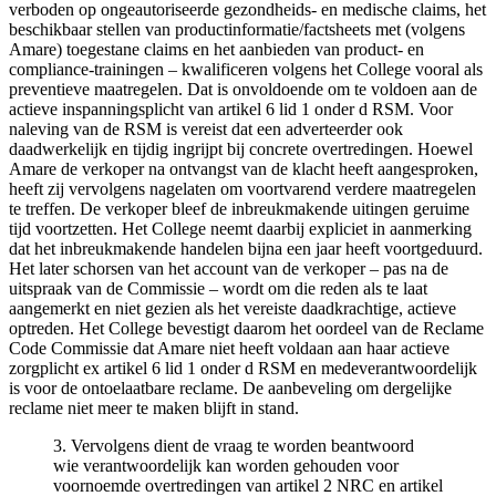
verboden op ongeautoriseerde gezondheids- en medische claims, het
beschikbaar stellen van productinformatie/factsheets met (volgens
Amare) toegestane claims en het aanbieden van product- en
compliance-trainingen – kwalificeren volgens het College vooral als
preventieve maatregelen. Dat is onvoldoende om te voldoen aan de
actieve inspanningsplicht van artikel 6 lid 1 onder d RSM. Voor
naleving van de RSM is vereist dat een adverteerder ook
daadwerkelijk en tijdig ingrijpt bij concrete overtredingen. Hoewel
Amare de verkoper na ontvangst van de klacht heeft aangesproken,
heeft zij vervolgens nagelaten om voortvarend verdere maatregelen
te treffen. De verkoper bleef de inbreukmakende uitingen geruime
tijd voortzetten. Het College neemt daarbij expliciet in aanmerking
dat het inbreukmakende handelen bijna een jaar heeft voortgeduurd.
Het later schorsen van het account van de verkoper – pas na de
uitspraak van de Commissie – wordt om die reden als te laat
aangemerkt en niet gezien als het vereiste daadkrachtige, actieve
optreden. Het College bevestigt daarom het oordeel van de Reclame
Code Commissie dat Amare niet heeft voldaan aan haar actieve
zorgplicht ex artikel 6 lid 1 onder d RSM en medeverantwoordelijk
is voor de ontoelaatbare reclame. De aanbeveling om dergelijke
reclame niet meer te maken blijft in stand.
3. Vervolgens dient de vraag te worden beantwoord
wie verantwoordelijk kan worden gehouden voor
voornoemde overtredingen van artikel 2 NRC en artikel