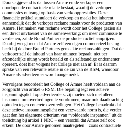
Doorslaggevend is dat tussen Amare en de verkoper een
doorlopende contractuele relatie bestaat, waarbij de verkoper
commissies ontvangt op basis van verkoopprestaties. Deze
financiële prikkel stimuleert de verkoop en maakt het inherent
aannemelijk dat de verkoper reclame maakt voor de producten van
Amare. Het maken van reclame wordt door het College gezien als
een direct uitvloeisel van de samenwerking: om meer commissie te
verdienen, zal de Brand Partner de producten actief aanprijzen.
Daarbij weegt mee dat Amare zelf een eigen commercieel belang
heeft bij de door Brand Partners gemaakte reclame-uitingen. Dat de
verkoper zelf de inhoud van haar uitingen bepaalt, niet per
afzonderlijke uiting wordt betaald en als zelfstandige ondernemer
opereert, doet hier volgens het College niet aan af. Er is daarom
sprake van een relevante relatie in de zin van de RSM, waardoor
Amare als adverteerder wordt aangemerkt.
Vervolgens beoordeelt het College of Amare heeft voldaan aan de
zorgplicht van artikel 6 RSM. Die bepaling legt een actieve
inspanningsplicht op adverteerders: zij moeten zich niet alleen
inspannen om overtredingen te voorkomen, maar ook daadkrachtig
optreden tegen concrete overtredingen. Het College benadrukt dat
deze actieve inspanningsplicht een verzwaarde norm is, die verder
gaat dan het algemene criterium van “voldoende inspannen” uit de
toelichting bij artikel 1 NRC – een verschil dat Amare zelf ook
erkent. De door Amare genomen maatregelen – zoals contractuele