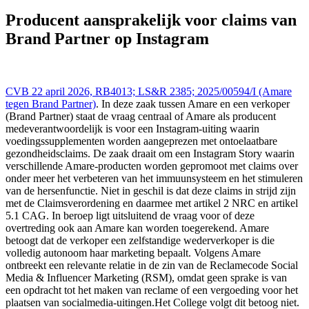
Reclame Code Commissie 22 apr 2026,, LS&R 2385; 2025/00594/I
((Amare tegen Brand Partner)), https://redactie-
Producent aansprakelijk voor claims van
delex.cshark.nl/artikelen/producent-aansprakelijk-voor-claims-van-
Brand Partner op Instagram
brand-partner-op-instagram
CVB 22 april 2026, RB4013; LS&R 2385; 2025/00594/I (Amare
tegen Brand Partner)
. In deze zaak tussen Amare en een verkoper
(Brand Partner) staat de vraag centraal of Amare als producent
medeverantwoordelijk is voor een Instagram-uiting waarin
voedingssupplementen worden aangeprezen met ontoelaatbare
gezondheidsclaims. De zaak draait om een Instagram Story waarin
verschillende Amare-producten worden gepromoot met claims over
onder meer het verbeteren van het immuunsysteem en het stimuleren
van de hersenfunctie. Niet in geschil is dat deze claims in strijd zijn
met de Claimsverordening en daarmee met artikel 2 NRC en artikel
5.1 CAG. In beroep ligt uitsluitend de vraag voor of deze
overtreding ook aan Amare kan worden toegerekend. Amare
betoogt dat de verkoper een zelfstandige wederverkoper is die
volledig autonoom haar marketing bepaalt. Volgens Amare
ontbreekt een relevante relatie in de zin van de Reclamecode Social
Media & Influencer Marketing (RSM), omdat geen sprake is van
een opdracht tot het maken van reclame of een vergoeding voor het
plaatsen van socialmedia-uitingen.Het College volgt dit betoog niet.