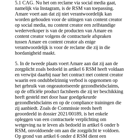
5.1 CAG. Nu het om reclame via social media gaat,
namelijk via Instagram, is de RSM van toepassing.
Amare voert aan dat zij niet verantwoordelijk kan
worden gehouden voor de uitingen van content creator
op social media, nu content creator een zelfstandige
wederverkoper is van de producten van Amare en
content creator volgens de contractuele afspraken
tussen Amare en content creator als enige
verantwoordelijk is voor de reclame die zij in die
hoedanigheid maakt.
5. In de tweede plaats voert Amare aan dat zij aan de
zorgplicht zoals bedoeld in artikel 6 RSM heeft voldaan
en verwijst daarbij naar het contract met content creator
waarin een ondubbelzinnig verbod is opgenomen op
het gebruik van ongeautoriseerde gezondheidsclaims,
op de officiële product factsheets die zij ter beschikking
heeft gesteld met door haar goedgekeurde
gezondheidsclaims en op de compliance trainingen die
zij aanbiedt. Zoals de Commissie reeds heeft
geoordeeld in dossier 2021/00189, is het enkele
opleggen van een contractuele verplichting om
wetgeving na te leven als bedoeld in artikel 6 onder b
RSM, onvoldoende om aan die zorgplicht te voldoen.
Op grond van artikel 6 onder d RSM dient een