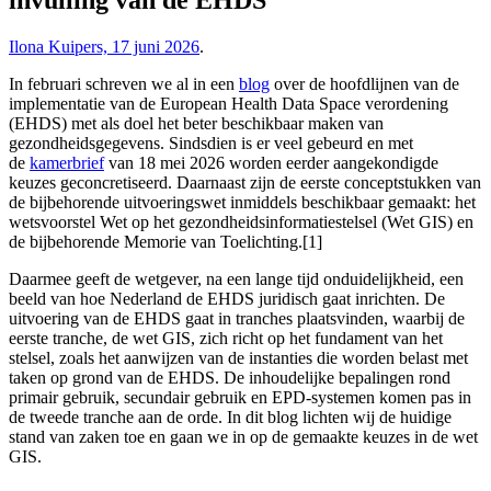
Ilona Kuipers, 17 juni 2026
.
In februari schreven we al in een
blog
over de hoofdlijnen van de
implementatie van de European Health Data Space verordening
(EHDS) met als doel het beter beschikbaar maken van
gezondheidsgegevens. Sindsdien is er veel gebeurd en met
de
kamerbrief
van 18 mei 2026 worden eerder aangekondigde
keuzes geconcretiseerd. Daarnaast zijn de eerste conceptstukken van
de bijbehorende uitvoeringswet inmiddels beschikbaar gemaakt: het
wetsvoorstel Wet op het gezondheidsinformatiestelsel (Wet GIS) en
de bijbehorende Memorie van Toelichting.[1]
Daarmee geeft de wetgever, na een lange tijd onduidelijkheid, een
beeld van hoe Nederland de EHDS juridisch gaat inrichten. De
uitvoering van de EHDS gaat in tranches plaatsvinden, waarbij de
eerste tranche, de wet GIS, zich richt op het fundament van het
stelsel, zoals het aanwijzen van de instanties die worden belast met
taken op grond van de EHDS. De inhoudelijke bepalingen rond
primair gebruik, secundair gebruik en EPD-systemen komen pas in
de tweede tranche aan de orde. In dit blog lichten wij de huidige
stand van zaken toe en gaan we in op de gemaakte keuzes in de wet
GIS.