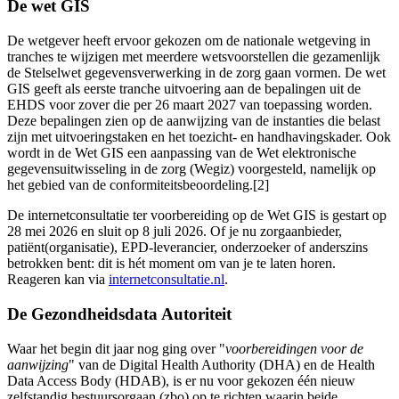
De wet GIS
De wetgever heeft ervoor gekozen om de nationale wetgeving in
tranches te wijzigen met meerdere wetsvoorstellen die gezamenlijk
de Stelselwet gegevensverwerking in de zorg gaan vormen. De wet
GIS geeft als eerste tranche uitvoering aan de bepalingen uit de
EHDS voor zover die per 26 maart 2027 van toepassing worden.
Deze bepalingen zien op de aanwijzing van de instanties die belast
zijn met uitvoeringstaken en het toezicht- en handhavingskader. Ook
wordt in de Wet GIS een aanpassing van de Wet elektronische
gegevensuitwisseling in de zorg (Wegiz) voorgesteld, namelijk op
het gebied van de conformiteitsbeoordeling.[2]
De internetconsultatie ter voorbereiding op de Wet GIS is gestart op
28 mei 2026 en sluit op 8 juli 2026. Of je nu zorgaanbieder,
patiënt(organisatie), EPD-leverancier, onderzoeker of anderszins
betrokken bent: dit is hét moment om van je te laten horen.
Reageren kan via
internetconsultatie.nl
.
De Gezondheidsdata Autoriteit
Waar het begin dit jaar nog ging over "
voorbereidingen voor de
aanwijzing
" van de Digital Health Authority (DHA) en de Health
Data Access Body (HDAB), is er nu voor gekozen één nieuw
zelfstandig bestuursorgaan (zbo) op te richten waarin beide