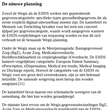
De nieuwe planning
Zowel de Wegiz als de EHDS werken met geprioriteerde
gegevenscategorieën: specifieke typen gezondheidsgegevens die als
eerste verplicht digitaal uitwisselbaar moeten zijn. De kamerbrief en
Memorie van Toelichting bevatten voor het eerst een concreet
tijdpad per gegevenscategorie, waarin wordt aangegeven wanneer
de EHDS-verplichtingen van toepassing worden en hoe dit zich
verhoudt tot de bestaande Wegiz-planning.
Onder de Wegiz staan op de Meerjarenagenda: Basisgegevensset
Zorg (BgZ), Acute Zorg, Medicatieoverdracht,
Beeldbeschikbaarheid en verpleegkundige eOverdracht. De EHDS
hanteert vergelijkbare categorieën: European Patient Summary,
ePrescription, eDispensation, Medical test results, Medical Imaging
en Discharge reports. Hoewel de categorieën van de EHDS en
Wegiz voor een groot deel overeenkomen, zijn ze niet helemaal
hetzelfde. De nationale wetgeving moet hierop dus worden
aangepast.[11]
De kamerbrief bevat daarom een schematische weergave van de
samenhang, die hier kan worden geraadpleegd.
De minister kiest ervoor om de Wegiz-gegevensuitwisselingen BgZ,
Acute Zorg en Medicatieoverdracht tegelijkertijd met de EHDS-