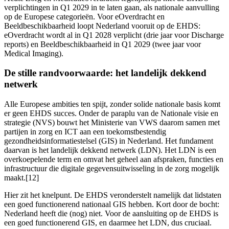
verplichtingen in Q1 2029 in te laten gaan, als nationale aanvulling
op de Europese categorieën. Voor eOverdracht en
Beeldbeschikbaarheid loopt Nederland vooruit op de EHDS:
eOverdracht wordt al in Q1 2028 verplicht (drie jaar voor Discharge
reports) en Beeldbeschikbaarheid in Q1 2029 (twee jaar voor
Medical Imaging).
De stille randvoorwaarde: het landelijk dekkend
netwerk
Alle Europese ambities ten spijt, zonder solide nationale basis komt
er geen EHDS succes. Onder de paraplu van de Nationale visie en
strategie (NVS) bouwt het Ministerie van VWS daarom samen met
partijen in zorg en ICT aan een toekomstbestendig
gezondheidsinformatiestelsel (GIS) in Nederland. Het fundament
daarvan is het landelijk dekkend netwerk (LDN). Het LDN is een
overkoepelende term en omvat het geheel aan afspraken, functies en
infrastructuur die digitale gegevensuitwisseling in de zorg mogelijk
maakt.[12]
Hier zit het knelpunt. De EHDS veronderstelt namelijk dat lidstaten
een goed functionerend nationaal GIS hebben. Kort door de bocht:
Nederland heeft die (nog) niet. Voor de aansluiting op de EHDS is
een goed functionerend GIS, en daarmee het LDN, dus cruciaal.