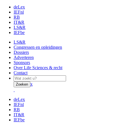
deLex
IEFnl
RB
IT&R
LS&R
IEFbe
LS&R
Congressen en opleidingen
Dossiers
Adverteren
Sponsors
Over Life Sciences & recht
Contact
x
Zoeken
deLex
IEFnl
RB
IT&R
IEFbe