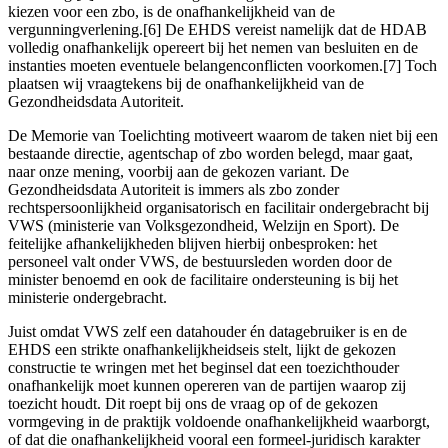
kiezen voor een zbo, is de onafhankelijkheid van de
vergunningverlening.[6] De EHDS vereist namelijk dat de HDAB
volledig onafhankelijk opereert bij het nemen van besluiten en de
instanties moeten eventuele belangenconflicten voorkomen.[7] Toch
plaatsen wij vraagtekens bij de onafhankelijkheid van de
Gezondheidsdata Autoriteit.
De Memorie van Toelichting motiveert waarom de taken niet bij een
bestaande directie, agentschap of zbo worden belegd, maar gaat,
naar onze mening, voorbij aan de gekozen variant. De
Gezondheidsdata Autoriteit is immers als zbo zonder
rechtspersoonlijkheid organisatorisch en facilitair ondergebracht bij
VWS (ministerie van Volksgezondheid, Welzijn en Sport). De
feitelijke afhankelijkheden blijven hierbij onbesproken: het
personeel valt onder VWS, de bestuursleden worden door de
minister benoemd en ook de facilitaire ondersteuning is bij het
ministerie ondergebracht.
Juist omdat VWS zelf een datahouder én datagebruiker is en de
EHDS een strikte onafhankelijkheidseis stelt, lijkt de gekozen
constructie te wringen met het beginsel dat een toezichthouder
onafhankelijk moet kunnen opereren van de partijen waarop zij
toezicht houdt. Dit roept bij ons de vraag op of de gekozen
vormgeving in de praktijk voldoende onafhankelijkheid waarborgt,
of dat die onafhankelijkheid vooral een formeel-juridisch karakter