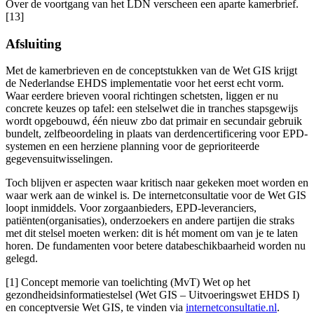
Over de voortgang van het LDN verscheen een aparte kamerbrief.
[13]
Afsluiting
Met de kamerbrieven en de conceptstukken van de Wet GIS krijgt
de Nederlandse EHDS implementatie voor het eerst echt vorm.
Waar eerdere brieven vooral richtingen schetsten, liggen er nu
concrete keuzes op tafel: een stelselwet die in tranches stapsgewijs
wordt opgebouwd, één nieuw zbo dat primair en secundair gebruik
bundelt, zelfbeoordeling in plaats van derdencertificering voor EPD-
systemen en een herziene planning voor de geprioriteerde
gegevensuitwisselingen.
Toch blijven er aspecten waar kritisch naar gekeken moet worden en
waar werk aan de winkel is. De internetconsultatie voor de Wet GIS
loopt inmiddels. Voor zorgaanbieders, EPD-leveranciers,
patiënten(organisaties), onderzoekers en andere partijen die straks
met dit stelsel moeten werken: dit is hét moment om van je te laten
horen. De fundamenten voor betere databeschikbaarheid worden nu
gelegd.
[1] Concept memorie van toelichting (MvT) Wet op het
gezondheidsinformatiestelsel (Wet GIS – Uitvoeringswet EHDS I)
en conceptversie Wet GIS, te vinden via
internetconsultatie.nl
.