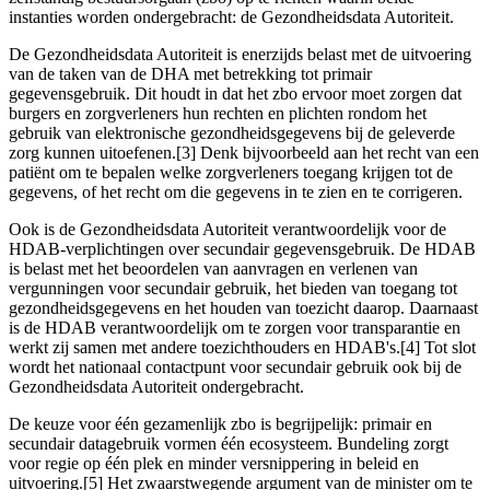
instanties worden ondergebracht: de Gezondheidsdata Autoriteit.
De Gezondheidsdata Autoriteit is enerzijds belast met de uitvoering
van de taken van de DHA met betrekking tot primair
gegevensgebruik. Dit houdt in dat het zbo ervoor moet zorgen dat
burgers en zorgverleners hun rechten en plichten rondom het
gebruik van elektronische gezondheidsgegevens bij de geleverde
zorg kunnen uitoefenen.[3] Denk bijvoorbeeld aan het recht van een
patiënt om te bepalen welke zorgverleners toegang krijgen tot de
gegevens, of het recht om die gegevens in te zien en te corrigeren.
Ook is de Gezondheidsdata Autoriteit verantwoordelijk voor de
HDAB-verplichtingen over secundair gegevensgebruik. De HDAB
is belast met het beoordelen van aanvragen en verlenen van
vergunningen voor secundair gebruik, het bieden van toegang tot
gezondheidsgegevens en het houden van toezicht daarop. Daarnaast
is de HDAB verantwoordelijk om te zorgen voor transparantie en
werkt zij samen met andere toezichthouders en HDAB's.[4] Tot slot
wordt het nationaal contactpunt voor secundair gebruik ook bij de
Gezondheidsdata Autoriteit ondergebracht.
De keuze voor één gezamenlijk zbo is begrijpelijk: primair en
secundair datagebruik vormen één ecosysteem. Bundeling zorgt
voor regie op één plek en minder versnippering in beleid en
uitvoering.[5] Het zwaarstwegende argument van de minister om te