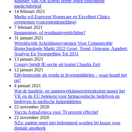
Minister Van Ark schetst eerste lijnen toekomstig
medicijnbeleid
14 februari 2021
Mediq wil Eurocept Homecare en Excellent Clinics
overnemen (concentratiemelding)
7 februari 2021
Inspannings- of resultaatsverplichting?
31 januari 2021
Wereldwijde Scheidingssystemen Voor Commerciële
Biotechnologie Markt 2022 Groei, Trend, Omvang, Aandeel,
Analyse En Voorspelling Tot 2031
13 januari 2021
Coupry breidt IE-sectie uit komst Claudia Zeri
12 januari 2021
Ethyleenoxide als residu in levensmiddelen – waar houdt het
op?
4 januari 2021
Wat de handels- en samenwerkingsovereenkomst tussen het
VK en de EU betekent voor farmaceutische bedrijven en
bedrijven in medische hulpmiddelen
22 november 2020
Vaccin AstraZeneca voor 70 procent effectief
22 november 2020
NZa: patiënt moet niet belemmerd worden bij keuze voor
digitale apotheek