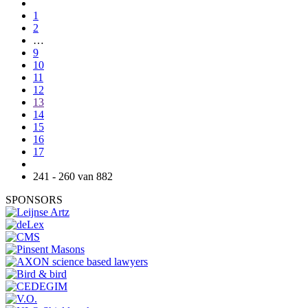
1
2
…
9
10
11
12
13
14
15
16
17
241 - 260 van 882
SPONSORS