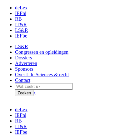
deLex
IEFnl
RB
IT&R
LS&R
IEFbe
LS&R
Congressen en opleidingen
Dossiers
Adverteren
Sponsors
Over Life Sciences & recht
Contact
x
Zoeken
deLex
IEFnl
RB
IT&R
IEFbe