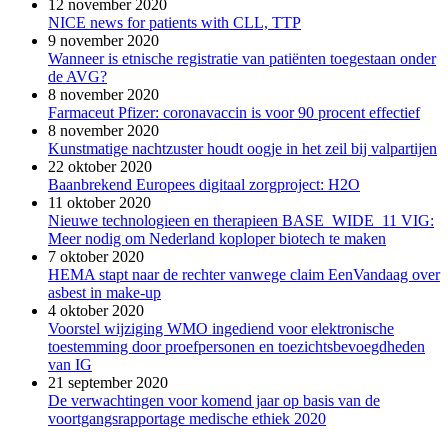
12 november 2020
NICE news for patients with CLL, TTP
9 november 2020
Wanneer is etnische registratie van patiënten toegestaan onder
de AVG?
8 november 2020
Farmaceut Pfizer: coronavaccin is voor 90 procent effectief
8 november 2020
Kunstmatige nachtzuster houdt oogje in het zeil bij valpartijen
22 oktober 2020
Baanbrekend Europees digitaal zorgproject: H2O
11 oktober 2020
Nieuwe technologieen en therapieen BASE_WIDE_11 VIG:
Meer nodig om Nederland koploper biotech te maken
7 oktober 2020
HEMA stapt naar de rechter vanwege claim EenVandaag over
asbest in make-up
4 oktober 2020
Voorstel wijziging WMO ingediend voor elektronische
toestemming door proefpersonen en toezichtsbevoegdheden
van IG
21 september 2020
De verwachtingen voor komend jaar op basis van de
voortgangsrapportage medische ethiek 2020