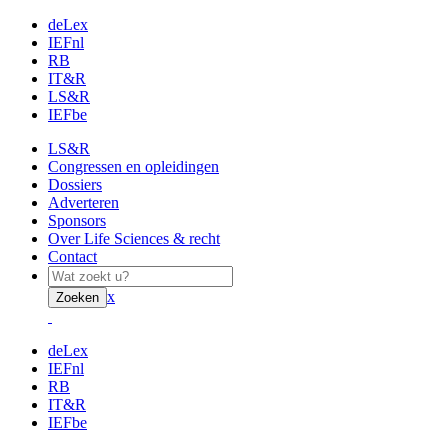
deLex
IEFnl
RB
IT&R
LS&R
IEFbe
LS&R
Congressen en opleidingen
Dossiers
Adverteren
Sponsors
Over Life Sciences & recht
Contact
x
Zoeken
deLex
IEFnl
RB
IT&R
IEFbe