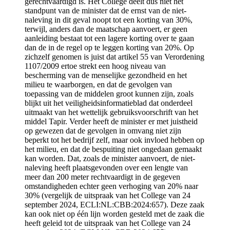
gerechtvaardigd is. Het College deelt dus niet het
standpunt van de minister dat de ernst van de niet-
naleving in dit geval noopt tot een korting van 30%,
terwijl, anders dan de maatschap aanvoert, er geen
aanleiding bestaat tot een lagere korting over te gaan
dan de in de regel op te leggen korting van 20%. Op
zichzelf genomen is juist dat artikel 55 van Verordening
1107/2009 ertoe strekt een hoog niveau van
bescherming van de menselijke gezondheid en het
milieu te waarborgen, en dat de gevolgen van
toepassing van de middelen groot kunnen zijn, zoals
blijkt uit het veiligheidsinformatieblad dat onderdeel
uitmaakt van het wettelijk gebruiksvoorschrift van het
middel Tapir. Verder heeft de minister er met juistheid
op gewezen dat de gevolgen in omvang niet zijn
beperkt tot het bedrijf zelf, maar ook invloed hebben op
het milieu, en dat de bespuiting niet ongedaan gemaakt
kan worden. Dat, zoals de minister aanvoert, de niet-
naleving heeft plaatsgevonden over een lengte van
meer dan 200 meter rechtvaardigt in de gegeven
omstandigheden echter geen verhoging van 20% naar
30% (vergelijk de uitspraak van het College van 24
september 2024, ECLI:NL:CBB:2024:657). Deze zaak
kan ook niet op één lijn worden gesteld met de zaak die
heeft geleid tot de uitspraak van het College van 24