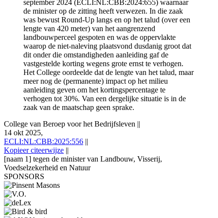
september 2024 (ECLI:NL:CBB:2024:655) waarnaar
de minister op de zitting heeft verwezen. In die zaak
was bewust Round-Up langs en op het talud (over een
lengte van 420 meter) van het aangrenzend
landbouwperceel gespoten en was de oppervlakte
waarop de niet-naleving plaatsvond dusdanig groot dat
dit onder die omstandigheden aanleiding gaf de
vastgestelde korting wegens grote ernst te verhogen.
Het College oordeelde dat de lengte van het talud, maar
meer nog de (permanente) impact op het milieu
aanleiding geven om het kortingspercentage te
verhogen tot 30%. Van een dergelijke situatie is in de
zaak van de maatschap geen sprake.
College van Beroep voor het Bedrijfsleven
||
14 okt 2025,
ECLI:NL:CBB:2025:556
||
Kopieer citeerwijze
||
[naam 1] tegen de minister van Landbouw, Visserij,
Voedselzekerheid en Natuur
SPONSORS