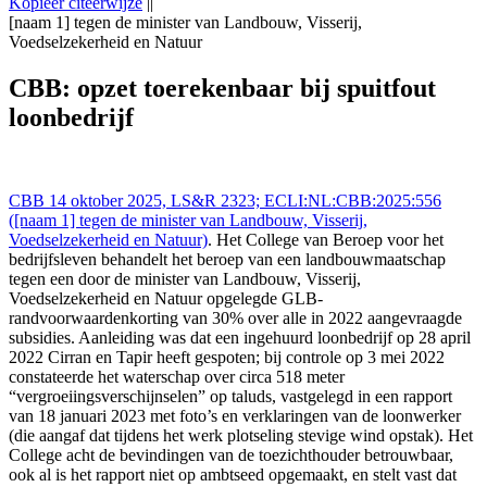
Kopieer citeerwijze
||
[naam 1] tegen de minister van Landbouw, Visserij,
Voedselzekerheid en Natuur
College van Beroep voor het Bedrijfsleven 14 okt 2025,, LS&R
2323; ECLI:NL:CBB:2025:556 ([naam 1] tegen de minister van
CBB: opzet toerekenbaar bij spuitfout
Landbouw, Visserij, Voedselzekerheid en Natuur), https://redactie-
loonbedrijf
delex.cshark.nl/artikelen/cbb-opzet-toerekenbaar-bij-spuitfout-
loonbedrijf
CBB 14 oktober 2025, LS&R 2323; ECLI:NL:CBB:2025:556
([naam 1] tegen de minister van Landbouw, Visserij,
Voedselzekerheid en Natuur)
. Het College van Beroep voor het
bedrijfsleven behandelt het beroep van een landbouwmaatschap
tegen een door de minister van Landbouw, Visserij,
Voedselzekerheid en Natuur opgelegde GLB-
randvoorwaardenkorting van 30% over alle in 2022 aangevraagde
subsidies. Aanleiding was dat een ingehuurd loonbedrijf op 28 april
2022 Cirran en Tapir heeft gespoten; bij controle op 3 mei 2022
constateerde het waterschap over circa 518 meter
“vergroeiingsverschijnselen” op taluds, vastgelegd in een rapport
van 18 januari 2023 met foto’s en verklaringen van de loonwerker
(die aangaf dat tijdens het werk plotseling stevige wind opstak). Het
College acht de bevindingen van de toezichthouder betrouwbaar,
ook al is het rapport niet op ambtseed opgemaakt, en stelt vast dat