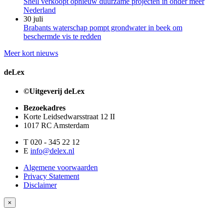
Shell verkoopt opnieuw duurzame projecten in onder meer
Nederland
30 juli
Brabants waterschap pompt grondwater in beek om
beschermde vis te redden
Meer kort nieuws
deLex
©Uitgeverij deLex
Bezoekadres
Korte Leidsedwarsstraat 12 II
1017 RC Amsterdam
T 020 - 345 22 12
E
info@delex.nl
Algemene voorwaarden
Privacy Statement
Disclaimer
×