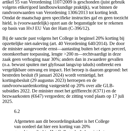
artikel 55 van Verordening 1107/2009 is geschonden (juist gebruik
volgens etiket/goed landbouwkundige praktijk), wat binnen de
randvoorwaarden van Verordening 1306/2013 tot korting leidt.
Omdat de maatschap geen specifieke instructies gaf en geen toezicht
hield, is (voorwaardelijk) opzet aan de begunstigde toe te rekenen
op basis van HvJ EU Van der Ham (C-396/12).
Bij de sanctie past volgens het College in beginsel 20% korting bij
opzettelijke niet-naleving (art. 40 Verordening 640/2014). De door
de minister aangevoerde ernst—aantasting buiten het eigen perceel,
onomkeerbare toepassing, lengte >200 m—rechtvaardigt in deze
zaak geen verhoging naar 30%; anders dan in zwaardere gevallen
(o.a. bewust spuiten met glyfosaat langs/op taluds) ontbreekt een
vergelijkbare omvang en impact. Het beroep is daarom gegrond: het
bestreden besluit (9 januari 2024) wordt vernietigd, het
kortingsbesluit (29 augustus 2023) herroepen en de
randvoorwaardenkorting vastgesteld op 20% over alle GLB-
subsidies 2022. De minister moet het griffierecht (€371) en de
bezwaarkosten (€647) vergoeden; de zitting vond plaats op 17 juli
2025.
6.2
Afgemeten aan dit beoordelingskader is het College
van oordeel dat hier een korting van 20%