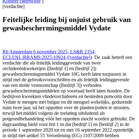
Kopieer citeerwijze
||
[verdachte]
Rechtbank Amsterdam 6 nov 2025,, LS&R 2354;
ECLI:NL:RBAMS:2025:10924 ([verdachte]), https://redactie-
Feitelijke leiding bij onjuist gebruik van
delex.cshark.nl/artikelen/feitelijke-leiding-bij-onjuist-gebruik-van-
gewasbeschermingsmiddel Vydate
gewasbeschermingsmiddel-vydate
Rb Amsterdam 6 november 2025, LS&R 2354;
ECLI:NL:RBAMS:2025:10924 ([verdachte])
. De zaak betreft een
verdachte die als feitelijk leidinggevende van twee
orchideeënkwekerijen ([bedrijf 1] en [bedrijf 2])
gewasbeschermingsmiddel Vydate 10G heeft laten toepassen in
strijd met de gebruiksvoorschriften en als feitelijk leidinggevende
van een derde vennootschap ([bedrijf 3]) verboden
gewasbeschermingsmiddelen op voorraad heeft laten houden. De
bedrijven kweekten vlinderorchideeën en bestreden potworm door
Vydate te mengen met bulgur en dit mengsel wekelijks, gedurende
ruim twee jaar, ná het oppotten over de planten/potten te strooien,
terwijl het middel volgens de toelating uitsluitend als
potgrondbehandeling vóór het oppotten mocht worden gebruikt. De
dagvaarding hield voor feit 1 in dat [bedrijf 1] en [bedrijf 2] in de
periode 1 september 2020 tot en met 16 september 2022 opzettelijk
in strijd met artikel 55 Verordening (EG) 1107/2009 hebben