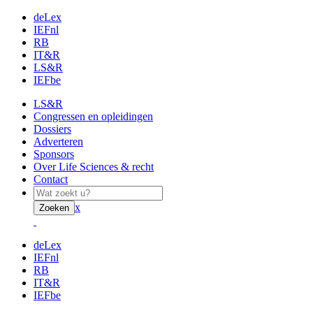
deLex
IEFnl
RB
IT&R
LS&R
IEFbe
LS&R
Congressen en opleidingen
Dossiers
Adverteren
Sponsors
Over Life Sciences & recht
Contact
x
Zoeken
deLex
IEFnl
RB
IT&R
IEFbe