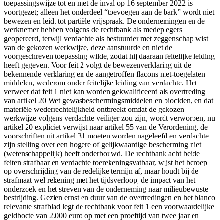
toepassingswijze tot en met de inval op 16 september 2022 is
voortgezet; alleen het onderdeel “toevoegen aan de bark” wordt niet
bewezen en leidt tot partiële vrijspraak. De ondernemingen en de
werknemer hebben volgens de rechtbank als medeplegers
geopereerd, terwijl verdachte als bestuurder met zeggenschap wist
van de gekozen werkwijze, deze aanstuurde en niet de
voorgeschreven toepassing wilde, zodat hij daaraan feitelijke leiding
heeft gegeven. Voor feit 2 volgt de bewezenverklaring uit de
bekennende verklaring en de aangetroffen flacons niet-toegelaten
middelen, wederom onder feitelijke leiding van verdachte. Het
verweer dat feit 1 niet kan worden gekwalificeerd als overtreding
van artikel 20 Wet gewasbeschermingsmiddelen en biociden, en dat
materiële wederrechtelijkheid ontbreekt omdat de gekozen
werkwijze volgens verdachte veiliger zou zijn, wordt verworpen, nu
artikel 20 expliciet verwijst naar artikel 55 van de Verordening, de
voorschriften uit artikel 31 moeten worden nageleefd en verdachte
zijn stelling over een hogere of gelijkwaardige bescherming niet
(wetenschappelijk) heeft onderbouwd. De rechtbank acht beide
feiten strafbaar en verdachte toerekeningsvatbaar, wijst het beroep
op overschrijding van de redelijke termijn af, maar houdt bij de
strafmaat wel rekening met het tijdsverloop, de impact van het
onderzoek en het streven van de onderneming naar milieubewuste
bestrijding. Gezien ernst en duur van de overtredingen en het blanco
relevante strafblad legt de rechtbank voor feit 1 een voorwaardelijke
geldboete van 2.000 euro op met een proeftijd van twee jaar en