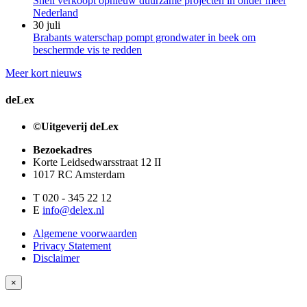
Shell verkoopt opnieuw duurzame projecten in onder meer
Nederland
30 juli
Brabants waterschap pompt grondwater in beek om
beschermde vis te redden
Meer kort nieuws
deLex
©Uitgeverij deLex
Bezoekadres
Korte Leidsedwarsstraat 12 II
1017 RC Amsterdam
T 020 - 345 22 12
E
info@delex.nl
Algemene voorwaarden
Privacy Statement
Disclaimer
×