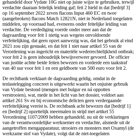
gehandeld door Vydate 10G niet op juiste wijze te gebruiken, terwijl
verdachte daaraan feitelijk leiding gaf; feit 2 hield in dat [bedrijf 3]
op 16 september 2022 zeven flacons Input 460 EC en twee
(aangebroken) flacons Match 12821N, niet in Nederland toegelaten
middelen, op voorraad had, eveneens onder feitelijke leiding van
verdachte. De verdediging voerde onder meer aan dat de
dagvaarding voor feit 1 nietig was wegens onvoldoende
verfeitelijking, dat geen opzet aanwezig was, dat het gebruik al eind
2021 zou zijn gestaakt, en dat feit 1 niet naar artikel 55 van de
Verordening was ingericht en materiële wederrechtelijkheid ontbrak;
voor feit 2 is geen inhoudelijk bewijsverweer gevoerd. De officier
van justitie achtte beide feiten bewezen en vorderde een taakstraf
van 40 uur voor feit 1 en een geldboete van 500 euro voor feit 2.
De rechtbank verklaart de dagvaarding geldig, omdat in de
tenlastelegging concreet is uitgewerkt waarin het onjuiste gebruik
van Vydate bestond (mengen met bulgur en ná oppotten
verstrooien), wat, mede in het licht van het dossier, voldoet aan
artikel 261 Sv en bij economische delicten geen verdergaande
verfeitelijking vereist is. De rechtbank acht bewezen dat [bedrijf 1]
en [bedrijf 2] opzettelijk meermalen in strijd met artikel 55
Verordening 1107/2009 hebben gehandeld, nu uit de verklaringen
van de verantwoordelijke werknemer en verdachte, alsmede uit de
aangetroffen mengapparatuur, strooiers en monsters met Oxamyl (de
werkzame stof van Vydate), volgt dat de niet-toegelaten