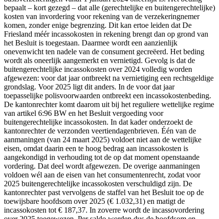
bepaalt – kort gezegd – dat alle (gerechtelijke en buitengerechtelijke)
kosten van invordering voor rekening van de verzekeringnemer
komen, zonder enige begrenzing. Dit kan ertoe leiden dat De
Friesland méér incassokosten in rekening brengt dan op grond van
het Besluit is toegestaan. Daarmee wordt een aanzienlijk
onevenwicht ten nadele van de consument gecreëerd. Het beding
wordt als oneerlijk aangemerkt en vernietigd. Gevolg is dat de
buitengerechtelijke incassokosten over 2024 volledig worden
afgewezen: voor dat jaar ontbreekt na vernietiging een rechtsgeldige
grondslag. Voor 2025 ligt dit anders. In de voor dat jaar
toepasselijke polisvoorwaarden ontbreekt een incassokostenbeding.
De kantonrechter komt daarom uit bij het reguliere wettelijke regime
van artikel 6:96 BW en het Besluit vergoeding voor
buitengerechtelijke incassokosten. In dat kader onderzoekt de
kantonrechter de verzonden veertiendagenbrieven. Één van de
aanmaningen (van 24 maart 2025) voldoet niet aan de wettelijke
eisen, omdat daarin een te hoog bedrag aan incassokosten is
aangekondigd in verhouding tot de op dat moment openstaande
vordering. Dat deel wordt afgewezen. De overige aanmaningen
voldoen wél aan de eisen van het consumentenrecht, zodat voor
2025 buitengerechtelijke incassokosten verschuldigd zijn. De
kantonrechter past vervolgens de staffel van het Besluit toe op de
toewijsbare hoofdsom over 2025 (€ 1.032,31) en matigt de
incassokosten tot € 187,37. In zoverre wordt de incassovordering
over 2025 toegewezen. Per saldo worden dus de hoofdsom en