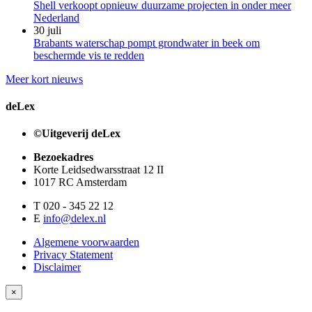
Shell verkoopt opnieuw duurzame projecten in onder meer
Nederland
30 juli
Brabants waterschap pompt grondwater in beek om
beschermde vis te redden
Meer kort nieuws
deLex
©Uitgeverij deLex
Bezoekadres
Korte Leidsedwarsstraat 12 II
1017 RC Amsterdam
T 020 - 345 22 12
E
info@delex.nl
Algemene voorwaarden
Privacy Statement
Disclaimer
×