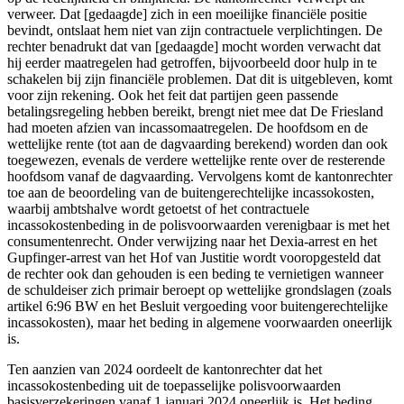
verweer. Dat [gedaagde] zich in een moeilijke financiële positie
bevindt, ontslaat hem niet van zijn contractuele verplichtingen. De
rechter benadrukt dat van [gedaagde] mocht worden verwacht dat
hij eerder maatregelen had getroffen, bijvoorbeeld door hulp in te
schakelen bij zijn financiële problemen. Dat dit is uitgebleven, komt
voor zijn rekening. Ook het feit dat partijen geen passende
betalingsregeling hebben bereikt, brengt niet mee dat De Friesland
had moeten afzien van incassomaatregelen. De hoofdsom en de
wettelijke rente (tot aan de dagvaarding berekend) worden dan ook
toegewezen, evenals de verdere wettelijke rente over de resterende
hoofdsom vanaf de dagvaarding. Vervolgens komt de kantonrechter
toe aan de beoordeling van de buitengerechtelijke incassokosten,
waarbij ambtshalve wordt getoetst of het contractuele
incassokostenbeding in de polisvoorwaarden verenigbaar is met het
consumentenrecht. Onder verwijzing naar het Dexia‑arrest en het
Gupfinger‑arrest van het Hof van Justitie wordt vooropgesteld dat
de rechter ook dan gehouden is een beding te vernietigen wanneer
de schuldeiser zich primair beroept op wettelijke grondslagen (zoals
artikel 6:96 BW en het Besluit vergoeding voor buitengerechtelijke
incassokosten), maar het beding in algemene voorwaarden oneerlijk
is.
Ten aanzien van 2024 oordeelt de kantonrechter dat het
incassokostenbeding uit de toepasselijke polisvoorwaarden
basisverzekeringen vanaf 1 januari 2024 oneerlijk is. Het beding