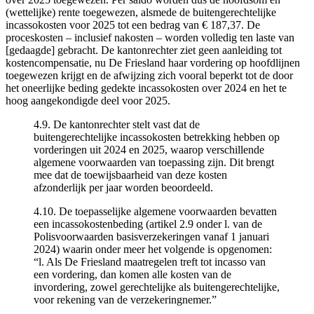
(wettelijke) rente toegewezen, alsmede de buitengerechtelijke
incassokosten voor 2025 tot een bedrag van € 187,37. De
proceskosten – inclusief nakosten – worden volledig ten laste van
[gedaagde] gebracht. De kantonrechter ziet geen aanleiding tot
kostencompensatie, nu De Friesland haar vordering op hoofdlijnen
toegewezen krijgt en de afwijzing zich vooral beperkt tot de door
het oneerlijke beding gedekte incassokosten over 2024 en het te
hoog aangekondigde deel voor 2025.
4.9. De kantonrechter stelt vast dat de
buitengerechtelijke incassokosten betrekking hebben op
vorderingen uit 2024 en 2025, waarop verschillende
algemene voorwaarden van toepassing zijn. Dit brengt
mee dat de toewijsbaarheid van deze kosten
afzonderlijk per jaar worden beoordeeld.
4.10. De toepasselijke algemene voorwaarden bevatten
een incassokostenbeding (artikel 2.9 onder l. van de
Polisvoorwaarden basisverzekeringen vanaf 1 januari
2024) waarin onder meer het volgende is opgenomen:
“l. Als De Friesland maatregelen treft tot incasso van
een vordering, dan komen alle kosten van de
invordering, zowel gerechtelijke als buitengerechtelijke,
voor rekening van de verzekeringnemer.”