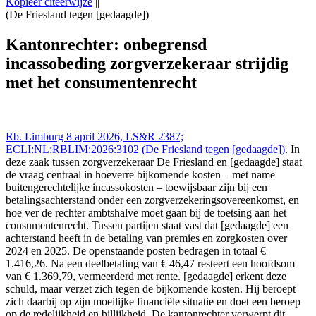
Kopieer citeerwijze
||
(De Friesland tegen [gedaagde])
Rechtbank Limburg 8 apr 2026,, LS&R 2387;
ECLI:NL:RBLIM:2026:3102 ((De Friesland tegen [gedaagde])),
Kantonrechter: onbegrensd
https://redactie-delex.cshark.nl/artikelen/kantonrechter-onbegrensd-
incassobeding zorgverzekeraar strijdig
incassobeding-zorgverzekeraar-strijdig-met-het-consumentenrecht
met het consumentenrecht
Rb. Limburg 8 april 2026, LS&R 2387;
ECLI:NL:RBLIM:2026:3102 (De Friesland tegen [gedaagde])
. In
deze zaak tussen zorgverzekeraar De Friesland en [gedaagde] staat
de vraag centraal in hoeverre bijkomende kosten – met name
buitengerechtelijke incassokosten – toewijsbaar zijn bij een
betalingsachterstand onder een zorgverzekeringsovereenkomst, en
hoe ver de rechter ambtshalve moet gaan bij de toetsing aan het
consumentenrecht. Tussen partijen staat vast dat [gedaagde] een
achterstand heeft in de betaling van premies en zorgkosten over
2024 en 2025. De openstaande posten bedragen in totaal €
1.416,26. Na een deelbetaling van € 46,47 resteert een hoofdsom
van € 1.369,79, vermeerderd met rente. [gedaagde] erkent deze
schuld, maar verzet zich tegen de bijkomende kosten. Hij beroept
zich daarbij op zijn moeilijke financiële situatie en doet een beroep
op de redelijkheid en billijkheid. De kantonrechter verwerpt dit