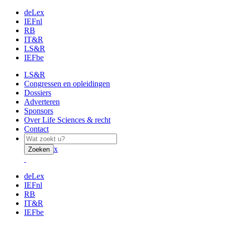
deLex
IEFnl
RB
IT&R
LS&R
IEFbe
LS&R
Congressen en opleidingen
Dossiers
Adverteren
Sponsors
Over Life Sciences & recht
Contact
x
Zoeken
deLex
IEFnl
RB
IT&R
IEFbe