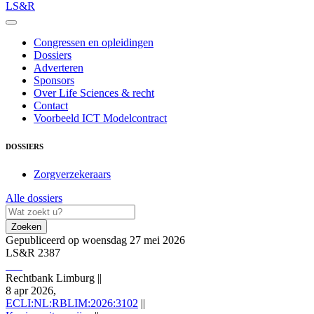
LS&R
Congressen en opleidingen
Dossiers
Adverteren
Sponsors
Over Life Sciences & recht
Contact
Voorbeeld ICT Modelcontract
DOSSIERS
Zorgverzekeraars
Alle dossiers
Zoeken
Gepubliceerd op woensdag 27 mei 2026
LS&R 2387
Rechtbank Limburg
||
8 apr 2026,
ECLI:NL:RBLIM:2026:3102
||