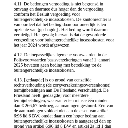
4.11. De bedongen vergoeding is niet begrensd in
omvang en daarmee dus hoger dan de vergoeding
conform het Besluit vergoeding voor
buitengerechtelijke incassokosten. De kantonrechter is
van oordeel dat het beding daardoor oneerlijk is ten
opzichte van [gedaagde] . Het beding wordt daarom
vernietigd. Het gevolg hiervan is dat de gevorderde
vergoeding voor buitengerechtelijke incassokosten voor
het jaar 2024 wordt afgewezen.
4.12. De toepasselijke algemene voorwaarden in de
Polisvoorwaarden basisverzekeringen vanaf 1 januari
2025 bevatten geen beding met betrekking tot de
buitengerechtelijke incassokosten.
4.13. [gedaagde] is op grond van eenzelfde
rechtsverhouding (de zorgverzekeringsovereenkomst)
termijnbetalingen aan De Friesland verschuldigd. De
Friesland heeft [gedaagde] voor meerdere
termijnbetalingen, waarvan er ten minste één minder
dan € 266,67 bedroeg, aanmaningen gestuurd. Eén van
de aanmaningen voldoet niet aan de eisen van artikel
6:96 lid 6 BW, omdat daarin een hoger bedrag aan
buitengerechtelijke incassokosten is aangezegd dan op
grond van artikel 6:96 lid 8 BW en artikel 2a lid 1 dan