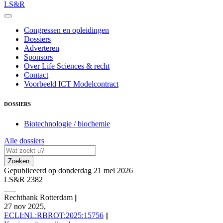
LS&R
Congressen en opleidingen
Dossiers
Adverteren
Sponsors
Over Life Sciences & recht
Contact
Voorbeeld ICT Modelcontract
DOSSIERS
Biotechnologie / biochemie
Alle dossiers
Zoeken
Gepubliceerd op donderdag 21 mei 2026
LS&R 2382
Rechtbank Rotterdam
||
27 nov 2025,
ECLI:NL:RBROT:2025:15756
||