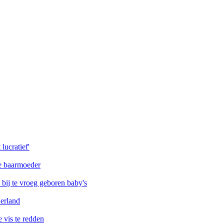
lucratief'
de baarmoeder
ij te vroeg geboren baby's
erland
vis te redden