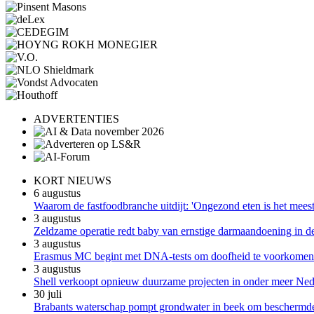
ADVERTENTIES
KORT NIEUWS
6 augustus
Waarom de fastfoodbranche uitdijt: 'Ongezond eten is het meest 
3 augustus
Zeldzame operatie redt baby van ernstige darmaandoening in 
3 augustus
Erasmus MC begint met DNA-tests om doofheid te voorkomen b
3 augustus
Shell verkoopt opnieuw duurzame projecten in onder meer Ned
30 juli
Brabants waterschap pompt grondwater in beek om beschermde 