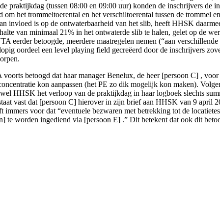
 de praktijkdag (tussen 08:00 en 09:00 uur) konden de inschrijvers de i
 om het trommeltoerental en het verschiltoerental tussen de trommel en
 van invloed is op de ontwaterbaarheid van het slib, heeft HHSK daarm
alte van minimaal 21% in het ontwaterde slib te halen, gelet op de werki
VTA eerder betoogde, meerdere maatregelen nemen (“aan verschillende
pig oordeel een level playing field gecreëerd door de inschrijvers zovee
worpen.
 voorts betoogd dat haar manager Benelux, de heer [persoon C] , voor
oncentratie kon aanpassen (het PE zo dik mogelijk kon maken). Volge
el HHSK het verloop van de praktijkdag in haar logboek slechts summi
aat vast dat [persoon C] hierover in zijn brief aan HHSK van 9 april 2
ijft immers voor dat “eventuele bezwaren met betrekking tot de locatie
nen] te worden ingediend via [persoon E] .” Dit betekent dat ook dit bet