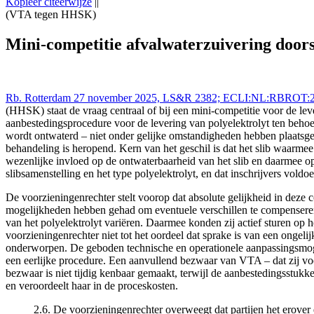
Kopieer citeerwijze
||
(VTA tegen HHSK)
Rechtbank Rotterdam 27 nov 2025,, LS&R 2382; ECLI:NL:RBROT:2025:
gelijk-speelveld
Mini-competitie afvalwaterzuivering doorst
Rb. Rotterdam 27 november 2025, LS&R 2382; ECLI:NL:RBROT:
(HHSK) staat de vraag centraal of bij een mini-competitie voor de leve
aanbestedingsprocedure voor de levering van polyelektrolyt ten behoev
wordt ontwaterd – niet onder gelijke omstandigheden hebben plaatsgev
behandeling is heropend. Kern van het geschil is dat het slib waarmee
wezenlijke invloed op de ontwaterbaarheid van het slib en daarmee op 
slibsamenstelling en het type polyelektrolyt, en dat inschrijvers vol
De voorzieningenrechter stelt voorop dat absolute gelijkheid in deze 
mogelijkheden hebben gehad om eventuele verschillen te compenseren. D
van het polyelektrolyt variëren. Daarmee konden zij actief sturen op he
voorzieningenrechter niet tot het oordeel dat sprake is van een ongeli
onderworpen. De geboden technische en operationele aanpassingsmog
een eerlijke procedure. Een aanvullend bezwaar van VTA – dat zij vo
bezwaar is niet tijdig kenbaar gemaakt, terwijl de aanbestedingsst
en veroordeelt haar in de proceskosten.
2.6. De voorzieningenrechter overweegt dat partijen het erover e