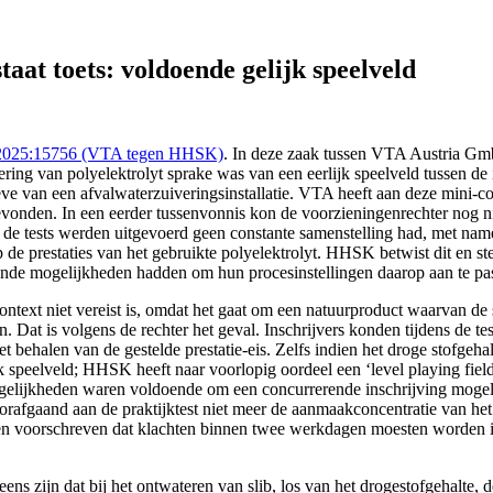
15756 ((VTA tegen HHSK)), https://redactie-delex.cshark.nl/artikel
aat toets: voldoende gelijk speelveld
2025:15756 (VTA tegen HHSK)
. In deze zaak tussen VTA Austria G
ring van polyelektrolyt sprake was van een eerlijk speelveld tussen de i
e van een afvalwaterzuiveringsinstallatie. VTA heeft aan deze mini-com
onden. In een eerder tussenvonnis kon de voorzieningenrechter nog nie
 de tests werden uitgevoerd geen constante samenstelling had, met name
de prestaties van het gebruikte polyelektrolyt. HHSK betwist dit en st
doende mogelijkheden hadden om hun procesinstellingen daarop aan te pa
context niet vereist is, omdat het gaat om een natuurproduct waarvan de
at is volgens de rechter het geval. Inschrijvers konden tijdens de tes
t behalen van de gestelde prestatie-eis. Zelfs indien het droge stofgeha
jk speelveld; HHSK heeft naar voorlopig oordeel een ‘level playing field’
elijkheden waren voldoende om een concurrerende inschrijving mogeli
orafgaand aan de praktijktest niet meer de aanmaakconcentratie van he
ukken voorschreven dat klachten binnen twee werkdagen moesten worden
ens zijn dat bij het ontwateren van slib, los van het drogestofgehalte, 