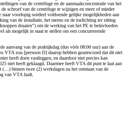
nstellingen van de centrifuge en de aanmaakconcentratie van het
 de schroef van de centrifuge te wijzigen en meer of minder
ee naar voorlopig oordeel voldoende gelijke mogelijkheden aan
ng van de installatie, het memo en de toelichting ter zitting
 knoppen draaien”) om de werking van het PE te beïnvloeden
l als mogelijk in staat te stellen om een concurrerende
 de aanvang van de praktijkdag (dus vóór 08:00 uur) aan de
ns VTA zou [persoon D] daarop hebben geantwoord dat dit niet
er heeft doen vastleggen, en daardoor niet precies kan
025 niet heeft geklaagd. Daarmee heeft VTA dit punt te laat aan
test (…) binnen twee (2) werkdagen na het ontstaan van de
oog van VTA faalt.