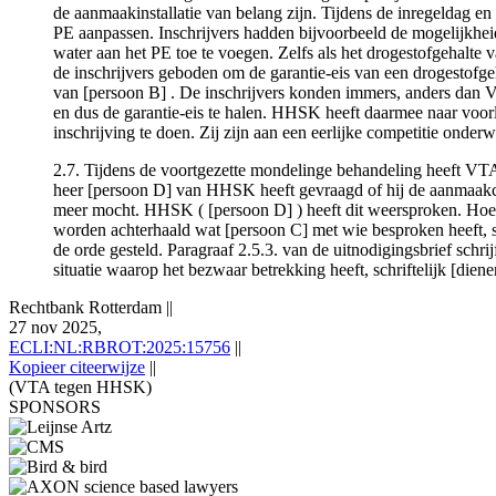
de aanmaakinstallatie van belang zijn. Tijdens de inregeldag en
PE aanpassen. Inschrijvers hadden bijvoorbeeld de mogelijkheid
water aan het PE toe te voegen. Zelfs als het drogestofgehalte
de inschrijvers geboden om de garantie-eis van een drogestofgeh
van [persoon B] . De inschrijvers konden immers, anders dan 
en dus de garantie-eis te halen. HHSK heeft daarmee naar voorlo
inschrijving te doen. Zij zijn aan een eerlijke competitie onder
2.7. Tijdens de voortgezette mondelinge behandeling heeft VTA
heer [persoon D] van HHSK heeft gevraagd of hij de aanmaakc
meer mocht. HHSK ( [persoon D] ) heeft dit weersproken. Hoew
worden achterhaald wat [persoon C] met wie besproken heeft, st
de orde gesteld. Paragraaf 2.5.3. van de uitnodigingsbrief schr
situatie waarop het bezwaar betrekking heeft, schriftelijk [die
Rechtbank Rotterdam
||
27 nov 2025,
ECLI:NL:RBROT:2025:15756
||
Kopieer citeerwijze
||
(VTA tegen HHSK)
SPONSORS