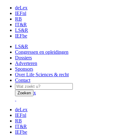
deLex
IEFnl
RB
IT&R
LS&R
IEFbe
LS&R
Congressen en opleidingen
Dossiers
Adverteren
Sponsors
Over Life Sciences & recht
Contact
x
Zoeken
deLex
IEFnl
RB
IT&R
IEFbe