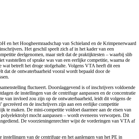
en/mini-competitie-afvalwaterzuivering-doorstaat-toets-voldoende-
mbH en het Hoogheemraadschap van Schieland en de Krimpenerwaard
nschrijvers. Het geschil speelt zich af in het kader van een
petitie deelgenomen, maar stelt dat de praktijktesten – waarbij slib
t vaststellen of sprake was van een eerlijke competitie, waarna de
 wat betreft het droge stofgehalte. Volgens VTA heeft dit een
elt dat de ontwaterbaarheid vooral wordt bepaald door de
ssen.
 samenstelling fluctueert. Doorslaggevend is of inschrijvers voldoende
tdagen de instellingen van de centrifuge aanpassen en de concentratie
lte van invloed zou zijn op de ontwaterbaarheid, leidt dit volgens de
 gecreëerd en de inschrijvers zijn aan een eerlijke competitie
jk te maken. De mini-competitie voldoet daarmee aan de eisen van
t polyelektrolyt mocht aanpassen – wordt eveneens verworpen. Dit
 ingediend. De voorzieningenrechter wijst de vorderingen van VTA af
de instellingen van de centrifuge en het aanlengen van het PE in