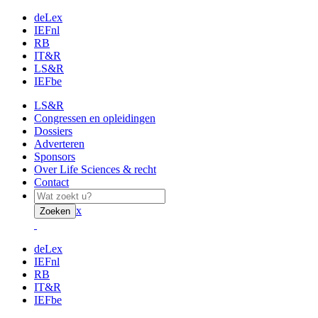
deLex
IEFnl
RB
IT&R
LS&R
IEFbe
LS&R
Congressen en opleidingen
Dossiers
Adverteren
Sponsors
Over Life Sciences & recht
Contact
x
Zoeken
deLex
IEFnl
RB
IT&R
IEFbe