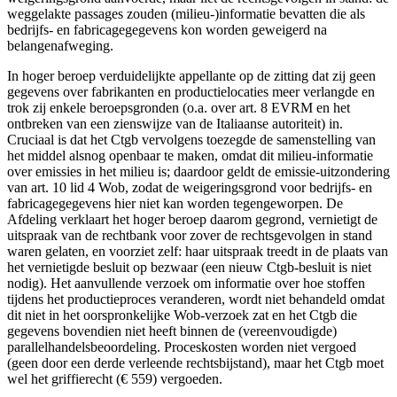
weggelakte passages zouden (milieu-)informatie bevatten die als
bedrijfs- en fabricagegegevens kon worden geweigerd na
belangenafweging.
In hoger beroep verduidelijkte appellante op de zitting dat zij geen
gegevens over fabrikanten en productielocaties meer verlangde en
trok zij enkele beroepsgronden (o.a. over art. 8 EVRM en het
ontbreken van een zienswijze van de Italiaanse autoriteit) in.
Cruciaal is dat het Ctgb vervolgens toezegde de samenstelling van
het middel alsnog openbaar te maken, omdat dit milieu-informatie
over emissies in het milieu is; daardoor geldt de emissie-uitzondering
van art. 10 lid 4 Wob, zodat de weigeringsgrond voor bedrijfs- en
fabricagegegevens hier niet kan worden tegengeworpen. De
Afdeling verklaart het hoger beroep daarom gegrond, vernietigt de
uitspraak van de rechtbank voor zover de rechtsgevolgen in stand
waren gelaten, en voorziet zelf: haar uitspraak treedt in de plaats van
het vernietigde besluit op bezwaar (een nieuw Ctgb-besluit is niet
nodig). Het aanvullende verzoek om informatie over hoe stoffen
tijdens het productieproces veranderen, wordt niet behandeld omdat
dit niet in het oorspronkelijke Wob-verzoek zat en het Ctgb die
gegevens bovendien niet heeft binnen de (vereenvoudigde)
parallelhandelsbeoordeling. Proceskosten worden niet vergoed
(geen door een derde verleende rechtsbijstand), maar het Ctgb moet
wel het griffierecht (€ 559) vergoeden.