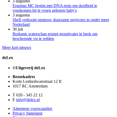
3 augustus
Erasmus MC begint met DNA-tests om doofheid te
voorkomen bij te vroeg geboren baby's
3 augustus
Shell verkoopt opnieuw duurzame projecten in onder meer
Nederland
30 juli
Brabants waterschap pompt grondwater in beek om
beschermde vis te redden
Meer kort nieuws
deLex
©Uitgeverij deLex
Bezoekadres
Korte Leidsedwarsstraat 12 II
1017 RC Amsterdam
T 020 - 345 22 12
E
info@delex.nl
Algemene voorwaarden
Privacy Statement