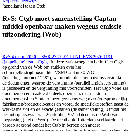
Kopieer citeerwijze
||
[appellante] tegen Ctgb
Raad van State 4 mrt 2026,, LS&R 2355;
ECLI:NL:RVS:2026:1191 ([appellante] tegen Ctgb),
RvS: Ctgb moet samenstelling Captan-
https://redactie-delex.cshark.nl/artikelen/rvs-ctgb-moet-
middel openbaar maken wegens emissie-
samenstelling-captan-middel-openbaar-maken-wegens-emissie-
uitzondering-wob
uitzondering (Wob)
RvS 4 maart 2026, LS&R 2355; ECLI:NL:RVS:2026:1191
([appellante] tegen Ctgb)
. In deze zaak vroeg een bedrijf het Ctgb
op grond van de Wob om stukken over het
schimmelbestrijdingsmiddel VSM Captan 80 WG
(toelatingsnummer 15585), waaronder de aanvraag/dossierstukken,
de documenten waarop de vergunning (parallelhandelsvergunning)
is gebaseerd en de vergunning met voorschriften. Het Ctgb vond zes
documenten en maakte die deels openbaar, maar lakte in
documenten 4 en 5 onder meer gegevens weg over (oorspronkelijk)
fabrikanten/productielocaties en vooral de specifieke stoffen naast de
werkzame stof en de exacte gehalten (de samenstelling). Omdat het
besluit op bezwaar van 26 oktober 2021 dateert, is de Wob van
toepassing (niet de Woo). De rechtbank Rotterdam verklaarde het
beroep gegrond omdat het Ctgb in beroep een andere
weigeringsgrond aanvoerde, maar liet de rechtsgevolgen in stand: de