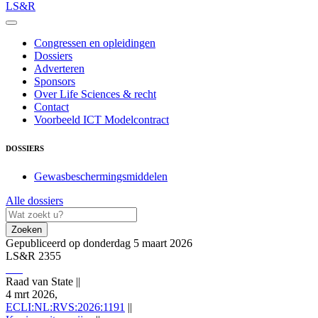
LS&R
Congressen en opleidingen
Dossiers
Adverteren
Sponsors
Over Life Sciences & recht
Contact
Voorbeeld ICT Modelcontract
DOSSIERS
Gewasbeschermingsmiddelen
Alle dossiers
Zoeken
Gepubliceerd op donderdag 5 maart 2026
LS&R 2355
Raad van State
||
4 mrt 2026,
ECLI:NL:RVS:2026:1191
||