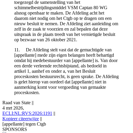
toegezegd de samenstelling van het
schimmelbestrijdingsmiddel VSM Captan 80 WG
alsnog openbaar te maken. De Afdeling acht het
daarom niet nodig om het Ctgb op te dragen om een
nieuw besluit te nemen. De Afdeling ziet aanleiding om
zelf in de zaak te voorzien en zal bepalen dat deze
uitspraak in de plaats treedt van het vernietigde besluit
op bezwaar van 26 oktober 2021.
11. De Afdeling stelt vast dat de gemachtigde van
[appellante] mede zijn eigen belangen heeft behartigd
omdat hij medebestuurder van [appellante] is. Van door
een derde verleende rechtsbijstand, als bedoeld in
artikel 1, aanhef en onder a, van het Besluit
proceskosten bestuursrecht, is geen sprake. De Afdeling
is gelet hierop van oordeel dat [appellante] niet in
aanmerking komt voor vergoeding van gemaakte
proceskosten.
Raad van State
||
4 mrt 2026,
ECLI:NL:RVS:2026:1191
||
Kopieer citeerwijze
||
[appellante] tegen Ctgb
SPONSORS