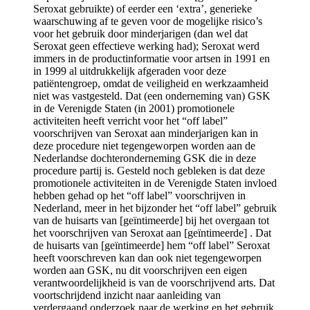
Seroxat gebruikte) of eerder een ‘extra’, generieke
waarschuwing af te geven voor de mogelijke risico’s
voor het gebruik door minderjarigen (dan wel dat
Seroxat geen effectieve werking had); Seroxat werd
immers in de productinformatie voor artsen in 1991 en
in 1999 al uitdrukkelijk afgeraden voor deze
patiëntengroep, omdat de veiligheid en werkzaamheid
niet was vastgesteld. Dat (een onderneming van) GSK
in de Verenigde Staten (in 2001) promotionele
activiteiten heeft verricht voor het “off label”
voorschrijven van Seroxat aan minderjarigen kan in
deze procedure niet tegengeworpen worden aan de
Nederlandse dochteronderneming GSK die in deze
procedure partij is. Gesteld noch gebleken is dat deze
promotionele activiteiten in de Verenigde Staten invloed
hebben gehad op het “off label” voorschrijven in
Nederland, meer in het bijzonder het “off label” gebruik
van de huisarts van [geïntimeerde] bij het overgaan tot
het voorschrijven van Seroxat aan [geïntimeerde] . Dat
de huisarts van [geïntimeerde] hem “off label” Seroxat
heeft voorschreven kan dan ook niet tegengeworpen
worden aan GSK, nu dit voorschrijven een eigen
verantwoordelijkheid is van de voorschrijvend arts. Dat
voortschrijdend inzicht naar aanleiding van
verdergaand onderzoek naar de werking en het gebruik