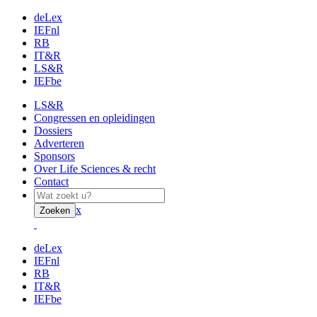
deLex
IEFnl
RB
IT&R
LS&R
IEFbe
LS&R
Congressen en opleidingen
Dossiers
Adverteren
Sponsors
Over Life Sciences & recht
Contact
x
Zoeken
deLex
IEFnl
RB
IT&R
IEFbe