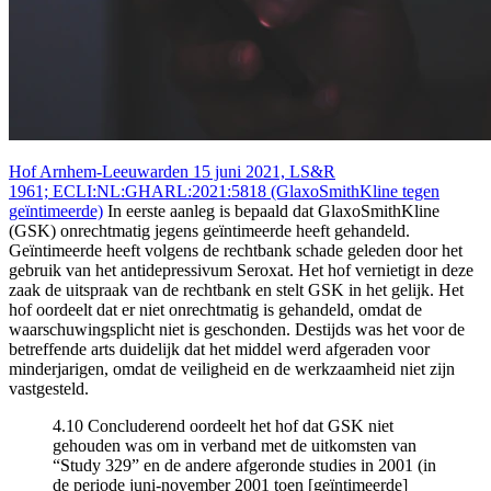
Hof Arnhem-Leeuwarden 15 juni 2021, LS&R
1961; ECLI:NL:GHARL:2021:5818 (GlaxoSmithKline tegen
geïntimeerde)
In eerste aanleg is bepaald dat GlaxoSmithKline
(GSK) onrechtmatig jegens geïntimeerde heeft gehandeld.
Geïntimeerde heeft volgens de rechtbank schade geleden door het
gebruik van het antidepressivum Seroxat. Het hof vernietigt in deze
zaak de uitspraak van de rechtbank en stelt GSK in het gelijk. Het
hof oordeelt dat er niet onrechtmatig is gehandeld, omdat de
waarschuwingsplicht niet is geschonden. Destijds was het voor de
betreffende arts duidelijk dat het middel werd afgeraden voor
minderjarigen, omdat de veiligheid en de werkzaamheid niet zijn
vastgesteld.
4.10 Concluderend oordeelt het hof dat GSK niet
gehouden was om in verband met de uitkomsten van
“Study 329” en de andere afgeronde studies in 2001 (in
de periode juni-november 2001 toen [geïntimeerde]