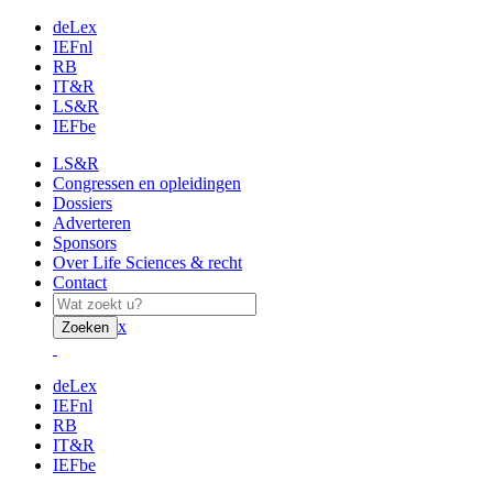
deLex
IEFnl
RB
IT&R
LS&R
IEFbe
LS&R
Congressen en opleidingen
Dossiers
Adverteren
Sponsors
Over Life Sciences & recht
Contact
x
Zoeken
deLex
IEFnl
RB
IT&R
IEFbe