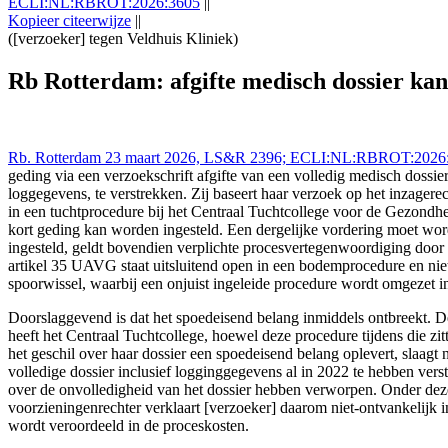
ECLI:NL:RBROT:2026:3605
||
Kopieer citeerwijze
||
([verzoeker] tegen Veldhuis Kliniek)
Rechtbank Rotterdam 23 mrt 2026,, LS&R 2396; ECLI:NL:RBROT:2026:36
geding-niet-via-verzoekschrift-worden-afgedwongen
Rb Rotterdam: afgifte medisch dossier kan
Rb. Rotterdam 23 maart 2026, LS&R 2396; ECLI:NL:RBROT:2026:360
geding via een verzoekschrift afgifte van een volledig medisch dossi
loggegevens, te verstrekken. Zij baseert haar verzoek op het inzagere
in een tuchtprocedure bij het Centraal Tuchtcollege voor de Gezondhei
kort geding kan worden ingesteld. Een dergelijke vordering moet wor
ingesteld, geldt bovendien verplichte procesvertegenwoordiging door 
artikel 35 UAVG staat uitsluitend open in een bodemprocedure en nie
spoorwissel, waarbij een onjuist ingeleide procedure wordt omgezet in
Doorslaggevend is dat het spoedeisend belang inmiddels ontbreekt. D
heeft het Centraal Tuchtcollege, hoewel deze procedure tijdens die z
het geschil over haar dossier een spoedeisend belang oplevert, slaagt n
volledige dossier inclusief logginggegevens al in 2022 te hebben ver
over de onvolledigheid van het dossier hebben verworpen. Onder deze
voorzieningenrechter verklaart [verzoeker] daarom niet-ontvankelijk 
wordt veroordeeld in de proceskosten.