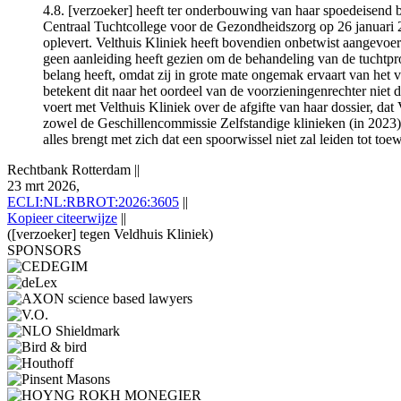
4.8. [verzoeker] heeft ter onderbouwing van haar spoedeisend b
Centraal Tuchtcollege voor de Gezondheidszorg op 26 januari 
oplevert. Velthuis Kliniek heeft bovendien onbetwist aangevoerd
geen aanleiding heeft gezien om de behandeling van de tuchtpr
belang heeft, omdat zij in grote mate ongemak ervaart van het v
betekent dit naar het oordeel van de voorzieningenrechter niet 
voert met Velthuis Kliniek over de afgifte van haar dossier, dat
zowel de Geschillencommissie Zelfstandige klinieken (in 2023)
alles brengt met zich dat een spoorwissel niet zal leiden tot to
Rechtbank Rotterdam
||
23 mrt 2026,
ECLI:NL:RBROT:2026:3605
||
Kopieer citeerwijze
||
([verzoeker] tegen Veldhuis Kliniek)
SPONSORS