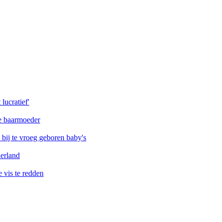
lucratief'
de baarmoeder
ij te vroeg geboren baby's
erland
vis te redden