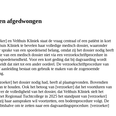
hark.nl/artikelen/rb-rotterdam-afgifte-medisch-dossier-kan-in-kort-
rden afgedwongen
ker] en Velthuis Kliniek staat de vraag centraal of een patiënt in kort
huis Kliniek te bevelen haar volledige medisch dossier, waaronder
r sprake van een spoedeisend belang, omdat zij het dossier nodig heeft
te van een medisch dossier niet via een verzoekschriftprocedure in
 spoedeisendheid. Voor een kort geding dat bij dagvaarding wordt
idt dat niet tot een ander oordeel. De verzoekschriftprocedure van
of aanleiding bestaat om gebruik te maken van de zogenoemde
ng.
zoeker] het dossier nodig had, heeft al plaatsgevonden. Bovendien
aan te houden. Ook het betoog van [verzoeker] dat het voortduren van
r de volledigheid van het dossier, dat Velthuis Kliniek stelt het
 het Regionaal Tuchtcollege in 2025 het standpunt van [verzoeker]
zij haar aanspraken wil voortzetten, een bodemprocedure volgt. De
mbtshalve om te zetten naar een dagvaardingsprocedure. [verzoeker]