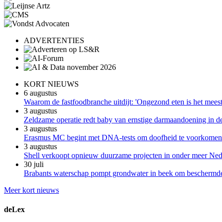
ADVERTENTIES
KORT NIEUWS
6 augustus
Waarom de fastfoodbranche uitdijt: 'Ongezond eten is het meest 
3 augustus
Zeldzame operatie redt baby van ernstige darmaandoening in 
3 augustus
Erasmus MC begint met DNA-tests om doofheid te voorkomen b
3 augustus
Shell verkoopt opnieuw duurzame projecten in onder meer Ned
30 juli
Brabants waterschap pompt grondwater in beek om beschermde 
Meer kort nieuws
deLex