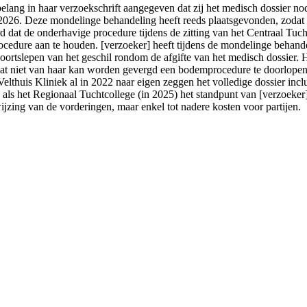
elang in haar verzoekschrift aangegeven dat zij het medisch dossier no
2026. Deze mondelinge behandeling heeft reeds plaatsgevonden, zodat d
 dat de onderhavige procedure tijdens de zitting van het Centraal Tuch
ocedure aan te houden. [verzoeker] heeft tijdens de mondelinge behande
oortslepen van het geschil rondom de afgifte van het medisch dossier. Ho
dat niet van haar kan worden gevergd een bodemprocedure te doorlopen. D
 Velthuis Kliniek al in 2022 naar eigen zeggen het volledige dossier inc
 als het Regionaal Tuchtcollege (in 2025) het standpunt van [verzoeker
ewijzing van de vorderingen, maar enkel tot nadere kosten voor partijen.