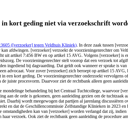
05 (([verzoeker] tegen Veldhuis Kliniek)), https://redactie-delex.cs
 in kort geding niet via verzoekschrift wo
5 ([verzoeker] tegen Veldhuis Kliniek)
. In deze zaak tussen [verzoe
er kan afdwingen. [verzoeker] verzoekt de voorzieningenrechter om Velt
cht uit artikel 7:456 BW en op artikel 15 AVG. Volgens [verzoeker] is e
dszorg. De voorzieningenrechter stelt voorop dat een verzoek tot afgif
den ingediend bij dagvaarding. Dat geldt ook wanneer er sprake is van
een advocaat. Voor zover [verzoeker] zich beroept op artikel 15 AVG, le
t in een kort geding. De voorzieningenrechter onderzoekt vervolgens 
 de juiste procesvorm. Daarvoor ziet de rechtbank alleen geen aanleidi
e mondelinge behandeling bij het Centraal Tuchtcollege, waarvoor [ver
itting aan de orde is gekomen, geen aanleiding gezien om de tuchtzaak 
iet. Daarbij wordt meegewogen dat partijen al jarenlang discussiëren ove
strekt en dat de Geschillencommissie Zelfstandige Klinieken in 2023 en
 omstandigheden kan van [verzoeker] worden verlangd dat zij, indien 
in haar verzoek. Ook ziet de rechtbank geen aanleiding de procedure a