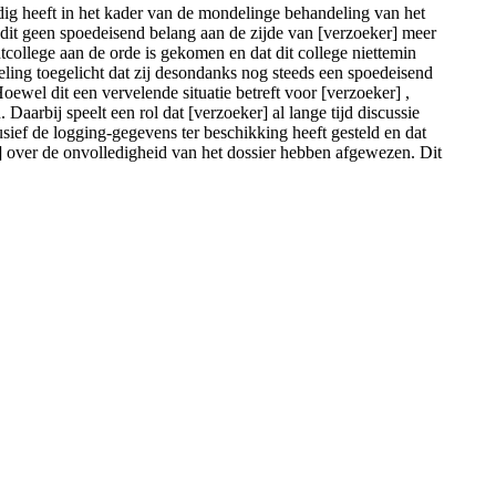
dig heeft in het kader van de mondelinge behandeling van het
it geen spoedeisend belang aan de zijde van [verzoeker] meer
tcollege aan de orde is gekomen en dat dit college niettemin
ling toegelicht dat zij desondanks nog steeds een spoedeisend
ewel dit een vervelende situatie betreft voor [verzoeker] ,
aarbij speelt een rol dat [verzoeker] al lange tijd discussie
lusief de logging-gegevens ter beschikking heeft gesteld en dat
] over de onvolledigheid van het dossier hebben afgewezen. Dit