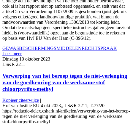
College acht de bevindingen van de toezichthouder betrouwbaar,
ook al is het rapport niet op ambtseed opgemaakt, en stelt vast dat
artikel 55 van Verordening 1107/2009 is geschonden (juist gebruik
volgens etiket/goed landbouwkundige praktijk), wat binnen de
randvoorwaarden van Verordening 1306/2013 tot korting leidt.
Omdat de maatschap geen specifieke instructies gaf en geen toezicht
hield, is (voorwaardelijk) opzet aan de begunstigde toe te rekenen
op basis van HvJ EU Van der Ham (C-396/12).
GEWASBESCHERMINGSMIDDELEN
RECHTSPRAAK
Lees meer
Dinsdag 10 oktober 2023
LS&R 2211
Verwerping van het beroep tegen de niet-verlenging
van de goedkeuring van de werkzame stof
chloorpyrifos-methyl
Kopieer citeerwijze
|
Hof van Justitie EU 4 okt 2023,, LS&R 2211; T-77/20
https://redactie-delex.cshark.nl/artikelen/verwerping-van-het-beroep-
tegen-de-niet-verlenging-van-de-goedkeuring-van-de-werkzame-
stof-chloorpyrifos-methyl