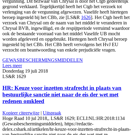
vergunning. Dit bezwaar van Chrysal is door het Ctgb gedeeltelijk
gegrond verklaard. Tegelijkertijd heeft het Ctgb het verzoek tot
verlenging van de vergunning afgewezen. Vaselife heeft hiertegen
beroep ingesteld bij het CBb, zie [LS&R
1626
]. Het Ctgb heeft het
verzoek van Chrysal om de naam van het middel te veranderen in
Chrysal BVB, ingewilligd, en de respijtperiode verruimd waardoor
ook de bestaande voorraad van het middel Vaselife UB mocht
worden afgeleverd en opgebruikt. Hiertegen heeft Chrysal beroep
ingesteld bij het CBb. Het CBb heeft vervolgens het HvJ EU
verzocht om beantwoording van enkele prejudiciële vragen.
GEWASBESCHERMINGSMIDDELEN
Lees meer
Donderdag 19 juli 2018
LS&R 1629
HR: Keuze voor inzetten strafrecht in plaats van
bestuurlijke sanctie niet naar de eis der wet met
redenen omkleed
Kopieer citeerwijze
|
Uitspraak
Hoge Raad 10 jul 2018,, LS&R 1629; ECLI:NL:HR:2018:1134
(Gewasbeschermingsmiddelen), https://redactie-
delex.cshark.nl/artikelen/hr-keuze-voor-inzetten-strafrecht-in-plaats-
van-bestuurlijke-sanctie-niet-naar-de-eis-der-wet-met-re