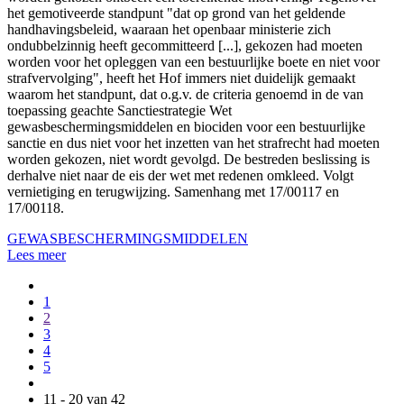
het gemotiveerde standpunt "dat op grond van het geldende
handhavingsbeleid, waaraan het openbaar ministerie zich
ondubbelzinnig heeft gecommitteerd [...], gekozen had moeten
worden voor het opleggen van een bestuurlijke boete en niet voor
strafvervolging", heeft het Hof immers niet duidelijk gemaakt
waarom het standpunt, dat o.g.v. de criteria genoemd in de van
toepassing geachte Sanctiestrategie Wet
gewasbeschermingsmiddelen en biociden voor een bestuurlijke
sanctie en dus niet voor het inzetten van het strafrecht had moeten
worden gekozen, niet wordt gevolgd. De bestreden beslissing is
derhalve niet naar de eis der wet met redenen omkleed. Volgt
vernietiging en terugwijzing. Samenhang met 17/00117 en
17/00118.
GEWASBESCHERMINGSMIDDELEN
Lees meer
1
2
3
4
5
11 - 20 van 42