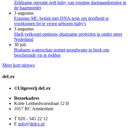
Zeldzame operatie redt baby van ernstige darmaandoening in
de baarmoeder
3 augustus
Erasmus MC begint met DNA-tests om doofheid te
voorkomen bij te vroeg geboren baby's
3 augustus
Shell verkoopt opnieuw duurzame projecten in onder meer
Nederland
30 juli
Brabants waterschap pompt grondwater in beek om
beschermde vis te redden
Meer kort nieuws
deLex
©Uitgeverij deLex
Bezoekadres
Korte Leidsedwarsstraat 12 II
1017 RC Amsterdam
T 020 - 345 22 12
E
info@delex.nl