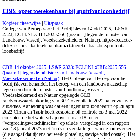
CBB: opzet toerekenbaar bij spuitfout loonbedrijf
Kopieer citeerwijze
|
Uitspraak
College van Beroep voor het Bedrijfsleven 14 okt 2025,, LS&R
2323; ECLI:NL:CBB:2025:556 ([naam 1] tegen de minister van
Landbouw, Visserij, Voedselzekerheid en Natuur), https://redactie-
delex.cshark.nl/artikelen/cbb-opzet-toerekenbaar-bij-spuitfout-
loonbedrijf
CBB 14 oktober 2025, LS&R 2323; ECLI:NL:CBB:2025:556
([naam 1] tegen de minister van Landbouw, Visserij,
Voedselzekerheid en Natuur)
. Het College van Beroep voor het
bedrijfsleven behandelt het beroep van een landbouwmaatschap
tegen een door de minister van Landbouw, Visserij,
Voedselzekerheid en Natuur opgelegde GLB-
randvoorwaardenkorting van 30% over alle in 2022 aangevraagde
subsidies. Aanleiding was dat een ingehuurd loonbedrijf op 28 april
2022 Cirran en Tapir heeft gespoten; bij controle op 3 mei 2022
constateerde het waterschap over circa 518 meter
“vergroeiingsverschijnselen” op taluds, vastgelegd in een rapport
van 18 januari 2023 met foto’s en verklaringen van de loonwerker
(die aangaf dat tijdens het werk plotseling stevige wind opstak). Het