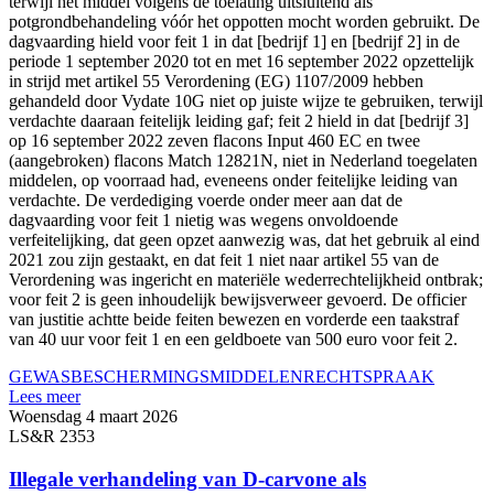
terwijl het middel volgens de toelating uitsluitend als
potgrondbehandeling vóór het oppotten mocht worden gebruikt. De
dagvaarding hield voor feit 1 in dat [bedrijf 1] en [bedrijf 2] in de
periode 1 september 2020 tot en met 16 september 2022 opzettelijk
in strijd met artikel 55 Verordening (EG) 1107/2009 hebben
gehandeld door Vydate 10G niet op juiste wijze te gebruiken, terwijl
verdachte daaraan feitelijk leiding gaf; feit 2 hield in dat [bedrijf 3]
op 16 september 2022 zeven flacons Input 460 EC en twee
(aangebroken) flacons Match 12821N, niet in Nederland toegelaten
middelen, op voorraad had, eveneens onder feitelijke leiding van
verdachte. De verdediging voerde onder meer aan dat de
dagvaarding voor feit 1 nietig was wegens onvoldoende
verfeitelijking, dat geen opzet aanwezig was, dat het gebruik al eind
2021 zou zijn gestaakt, en dat feit 1 niet naar artikel 55 van de
Verordening was ingericht en materiële wederrechtelijkheid ontbrak;
voor feit 2 is geen inhoudelijk bewijsverweer gevoerd. De officier
van justitie achtte beide feiten bewezen en vorderde een taakstraf
van 40 uur voor feit 1 en een geldboete van 500 euro voor feit 2.
GEWASBESCHERMINGSMIDDELEN
RECHTSPRAAK
Lees meer
Woensdag 4 maart 2026
LS&R 2353
Illegale verhandeling van D‑carvone als