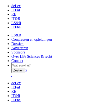
deLex
IEFnl
RB
IT&R
LS&R
IEFbe
LS&R
Congressen en opleidingen
Dossiers
Adverteren
Sponsors
Over Life Sciences & recht
Contact
x
Zoeken
deLex
IEFnl
RB
IT&R
IEFbe