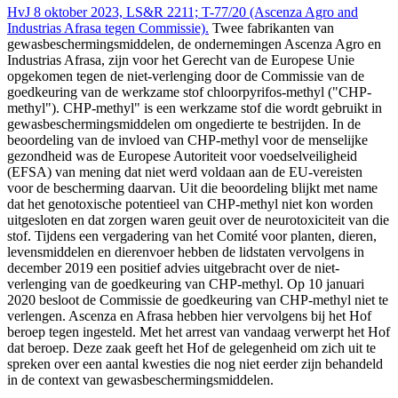
HvJ 8 oktober 2023, LS&R 2211; T-77/20 (Ascenza Agro and
Industrias Afrasa tegen Commissie).
Twee fabrikanten van
gewasbeschermingsmiddelen, de ondernemingen Ascenza Agro en
Industrias Afrasa, zijn voor het Gerecht van de Europese Unie
opgekomen tegen de niet-verlenging door de Commissie van de
goedkeuring van de werkzame stof chloorpyrifos-methyl ("CHP-
methyl"). CHP-methyl" is een werkzame stof die wordt gebruikt in
gewasbeschermingsmiddelen om ongedierte te bestrijden. In de
beoordeling van de invloed van CHP-methyl voor de menselijke
gezondheid was de Europese Autoriteit voor voedselveiligheid
(EFSA) van mening dat niet werd voldaan aan de EU-vereisten
voor de bescherming daarvan. Uit die beoordeling blijkt met name
dat het genotoxische potentieel van CHP-methyl niet kon worden
uitgesloten en dat zorgen waren geuit over de neurotoxiciteit van die
stof. Tijdens een vergadering van het Comité voor planten, dieren,
levensmiddelen en dierenvoer hebben de lidstaten vervolgens in
december 2019 een positief advies uitgebracht over de niet-
verlenging van de goedkeuring van CHP-methyl. Op 10 januari
2020 besloot de Commissie de goedkeuring van CHP-methyl niet te
verlengen. Ascenza en Afrasa hebben hier vervolgens bij het Hof
beroep tegen ingesteld. Met het arrest van vandaag verwerpt het Hof
dat beroep. Deze zaak geeft het Hof de gelegenheid om zich uit te
spreken over een aantal kwesties die nog niet eerder zijn behandeld
in de context van gewasbeschermingsmiddelen.