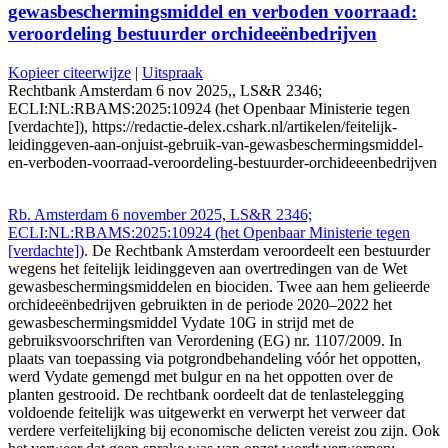
gewasbeschermingsmiddel en verboden voorraad:
veroordeling bestuurder orchideeënbedrijven
Kopieer citeerwijze
|
Uitspraak
Rechtbank Amsterdam 6 nov 2025,, LS&R 2346;
ECLI:NL:RBAMS:2025:10924 (het Openbaar Ministerie tegen
[verdachte]), https://redactie-delex.cshark.nl/artikelen/feitelijk-
leidinggeven-aan-onjuist-gebruik-van-gewasbeschermingsmiddel-
en-verboden-voorraad-veroordeling-bestuurder-orchideeenbedrijven
Rb. Amsterdam 6 november 2025, LS&R 2346;
ECLI:NL:RBAMS:2025:10924 (het Openbaar Ministerie tegen
[verdachte])
. De Rechtbank Amsterdam veroordeelt een bestuurder
wegens het feitelijk leidinggeven aan overtredingen van de Wet
gewasbeschermingsmiddelen en biociden. Twee aan hem gelieerde
orchideeënbedrijven gebruikten in de periode 2020–2022 het
gewasbeschermingsmiddel Vydate 10G in strijd met de
gebruiksvoorschriften van Verordening (EG) nr. 1107/2009. In
plaats van toepassing via potgrondbehandeling vóór het oppotten,
werd Vydate gemengd met bulgur en na het oppotten over de
planten gestrooid. De rechtbank oordeelt dat de tenlastelegging
voldoende feitelijk was uitgewerkt en verwerpt het verweer dat
verdere verfeitelijking bij economische delicten vereist zou zijn. Ook