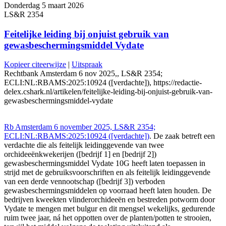
Donderdag 5 maart 2026
LS&R 2354
Feitelijke leiding bij onjuist gebruik van
gewasbeschermingsmiddel Vydate
Kopieer citeerwijze
|
Uitspraak
Rechtbank Amsterdam 6 nov 2025,, LS&R 2354;
ECLI:NL:RBAMS:2025:10924 ([verdachte]), https://redactie-
delex.cshark.nl/artikelen/feitelijke-leiding-bij-onjuist-gebruik-van-
gewasbeschermingsmiddel-vydate
Rb Amsterdam 6 november 2025, LS&R 2354;
ECLI:NL:RBAMS:2025:10924 ([verdachte])
. De zaak betreft een
verdachte die als feitelijk leidinggevende van twee
orchideeënkwekerijen ([bedrijf 1] en [bedrijf 2])
gewasbeschermingsmiddel Vydate 10G heeft laten toepassen in
strijd met de gebruiksvoorschriften en als feitelijk leidinggevende
van een derde vennootschap ([bedrijf 3]) verboden
gewasbeschermingsmiddelen op voorraad heeft laten houden. De
bedrijven kweekten vlinderorchideeën en bestreden potworm door
Vydate te mengen met bulgur en dit mengsel wekelijks, gedurende
ruim twee jaar, ná het oppotten over de planten/potten te strooien,