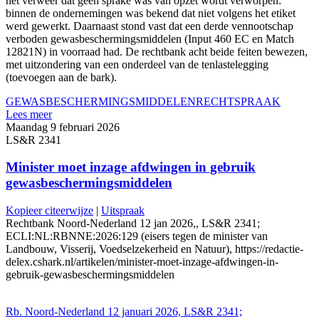
het verweer dat geen sprake was van opzet wordt verworpen:
binnen de ondernemingen was bekend dat niet volgens het etiket
werd gewerkt. Daarnaast stond vast dat een derde vennootschap
verboden gewasbeschermingsmiddelen (Input 460 EC en Match
12821N) in voorraad had. De rechtbank acht beide feiten bewezen,
met uitzondering van een onderdeel van de tenlastelegging
(toevoegen aan de bark).
GEWASBESCHERMINGSMIDDELEN
RECHTSPRAAK
Lees meer
Maandag 9 februari 2026
LS&R 2341
Minister moet inzage afdwingen in gebruik
gewasbeschermingsmiddelen
Kopieer citeerwijze
|
Uitspraak
Rechtbank Noord-Nederland 12 jan 2026,, LS&R 2341;
ECLI:NL:RBNNE:2026:129 (eisers tegen de minister van
Landbouw, Visserij, Voedselzekerheid en Natuur), https://redactie-
delex.cshark.nl/artikelen/minister-moet-inzage-afdwingen-in-
gebruik-gewasbeschermingsmiddelen
Rb. Noord-Nederland 12 januari 2026, LS&R 2341;