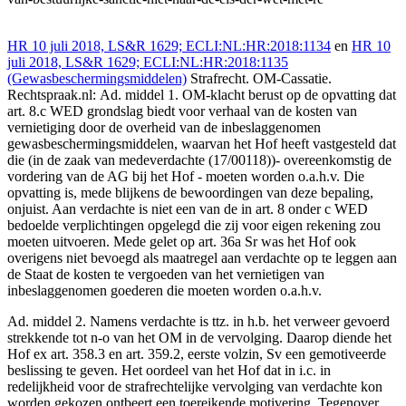
HR 10 juli 2018, LS&R 1629; ECLI:NL:HR:2018:1134
en
HR 10
juli 2018, LS&R 1629; ECLI:NL:HR:2018:1135
(Gewasbeschermingsmiddelen)
Strafrecht. OM-Cassatie.
Rechtspraak.nl: Ad. middel 1. OM-klacht berust op de opvatting dat
art. 8.c WED grondslag biedt voor verhaal van de kosten van
vernietiging door de overheid van de inbeslaggenomen
gewasbeschermingsmiddelen, waarvan het Hof heeft vastgesteld dat
die (in de zaak van medeverdachte (17/00118))- overeenkomstig de
vordering van de AG bij het Hof - moeten worden o.a.h.v. Die
opvatting is, mede blijkens de bewoordingen van deze bepaling,
onjuist. Aan verdachte is niet een van de in art. 8 onder c WED
bedoelde verplichtingen opgelegd die zij voor eigen rekening zou
moeten uitvoeren. Mede gelet op art. 36a Sr was het Hof ook
overigens niet bevoegd als maatregel aan verdachte op te leggen aan
de Staat de kosten te vergoeden van het vernietigen van
inbeslaggenomen goederen die moeten worden o.a.h.v.
Ad. middel 2. Namens verdachte is ttz. in h.b. het verweer gevoerd
strekkende tot n-o van het OM in de vervolging. Daarop diende het
Hof ex art. 358.3 en art. 359.2, eerste volzin, Sv een gemotiveerde
beslissing te geven. Het oordeel van het Hof dat in i.c. in
redelijkheid voor de strafrechtelijke vervolging van verdachte kon
worden gekozen ontbeert een toereikende motivering. Tegenover