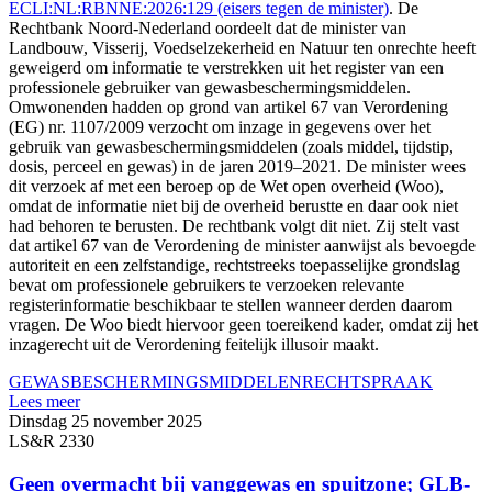
ECLI:NL:RBNNE:2026:129 (eisers tegen de minister)
. De
Rechtbank Noord-Nederland oordeelt dat de minister van
Landbouw, Visserij, Voedselzekerheid en Natuur ten onrechte heeft
geweigerd om informatie te verstrekken uit het register van een
professionele gebruiker van gewasbeschermingsmiddelen.
Omwonenden hadden op grond van artikel 67 van Verordening
(EG) nr. 1107/2009 verzocht om inzage in gegevens over het
gebruik van gewasbeschermingsmiddelen (zoals middel, tijdstip,
dosis, perceel en gewas) in de jaren 2019–2021. De minister wees
dit verzoek af met een beroep op de Wet open overheid (Woo),
omdat de informatie niet bij de overheid berustte en daar ook niet
had behoren te berusten. De rechtbank volgt dit niet. Zij stelt vast
dat artikel 67 van de Verordening de minister aanwijst als bevoegde
autoriteit en een zelfstandige, rechtstreeks toepasselijke grondslag
bevat om professionele gebruikers te verzoeken relevante
registerinformatie beschikbaar te stellen wanneer derden daarom
vragen. De Woo biedt hiervoor geen toereikend kader, omdat zij het
inzagerecht uit de Verordening feitelijk illusoir maakt.
GEWASBESCHERMINGSMIDDELEN
RECHTSPRAAK
Lees meer
Dinsdag 25 november 2025
LS&R 2330
Geen overmacht bij vanggewas en spuitzone; GLB-