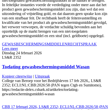
niet‑toegelaten gewasbeschermingsmiddel in de handel te brengen.
In feitelijke instanties voerde de verdediging onder meer aan dat het
product geen gewasbeschermingsmiddel zou zijn, dan wel dat een
uitzondering of vrijstelling gold, en dat daarom geen sprake kon zijn
van een strafbaar feit. De rechtbank heeft de feitenvaststelling en
kwalificatie van het product als gewasbeschermingsmiddel gevolgd,
het verweer verworpen, de verdachte schuldig bevonden aan het
opzettelijk op de markt brengen van een niet‑toegelaten
gewasbeschermingsmiddel en een straf (incl. geldboete) opgelegd.
GEWASBESCHERMINGSMIDDELEN
RECHTSPRAAK
Lees meer
Dinsdag 24 februari 2026
LS&R 2352
Toelating gewasbeschermingsmiddel Wasan
Kopieer citeerwijze
|
Uitspraak
College van Beroep voor het Bedrijfsleven 17 feb 2026,, LS&R
2352; ECLI:NL:CBB:2026:58 (PAN tegen Ctgb en Sumitomo),
https://redactie-delex.cshark.nl/artikelen/toelating-
gewasbeschermingsmiddel-wasan
CBB 17 februari 2026, LS&R 2352; ECLI:NL:CBB:2026:58 (PAN