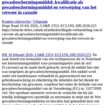
gewasbeschermingsmiddel: kwalificatie als
gewasbeschermingsmiddel en verwerping van het
verweer in cassatie
Kopieer citeerwijze
|
Uitspraak
Hoge Raad 10 feb 2026,, LS&R 2353; ECLI:NL:HR:2026:223
https://redactie-delex.cshark.nl/artikelen/illegale-verhandeling-van-d-
carvone-als-gewasbeschermingsmiddel-kwalificatie-als-
gewasbeschermingsmiddel-en-verwerping-van-het-verweer-in-
cassatie
HR 10 februari 2026, LS&R 2353; ECLI:NL:HR:2026:223
. De
zaak betreft een bestuurder van een rechtspersoon die in Nederland
een kiemremmingsmiddel voor pootaardappelen (met de stof
D‑carvone) op de markt heeft gebracht, terwijl dit middel hier niet
was toegelaten als gewasbeschermingsmiddel. Het middel werd
onder een handelsnaam verhandeld en gepresenteerd met een
gebruiksaanwijzing en etikettering die inhielden dat het diende ter
bescherming van gewassen, waardoor het onder de definitie van een
gewasbeschermingsmiddel van de Verordening (EG) nr. 1107/2009
viel. Het openbaar ministerie verweet de verdachte dat hij (als
feitelijk leidinggever) opzettelijk en meermalen in strijd met de Wet
gewasbeschermingsmiddelen en biociden had gehandeld door een