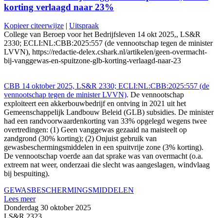
korting verlaagd naar 23%
Kopieer citeerwijze
|
Uitspraak
College van Beroep voor het Bedrijfsleven 14 okt 2025,, LS&R
2330; ECLI:NL:CBB:2025:557 (de vennootschap tegen de minister
LVVN), https://redactie-delex.cshark.nl/artikelen/geen-overmacht-
bij-vanggewas-en-spuitzone-glb-korting-verlaagd-naar-23
CBB 14 oktober 2025, LS&R 2330; ECLI:NL:CBB:2025:557 (de
vennootschap tegen de minister LVVN)
. De vennootschap
exploiteert een akkerbouwbedrijf en ontving in 2021 uit het
Gemeenschappelijk Landbouw Beleid (GLB) subsidies. De minister
had een randvoorwaardenkorting van 33% opgelegd wegens twee
overtredingen: (1) Geen vanggewas gezaaid na maisteelt op
zandgrond (30% korting); (2) Onjuist gebruik van
gewasbeschermingsmiddelen in een spuitvrije zone (3% korting).
De vennootschap voerde aan dat sprake was van overmacht (o.a.
extreem nat weer, onderzaai die slecht was aangeslagen, windvlaag
bij bespuiting).
GEWASBESCHERMINGSMIDDELEN
Lees meer
Donderdag 30 oktober 2025
LS&R 2323