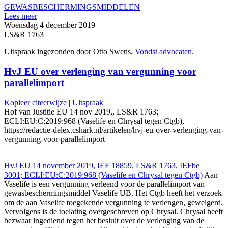
GEWASBESCHERMINGSMIDDELEN
Lees meer
Woensdag 4 december 2019
LS&R 1763
Uitspraak ingezonden door Otto Swens,
Vondst advocaten
.
HvJ EU over verlenging van vergunning voor
parallelimport
Kopieer citeerwijze
|
Uitspraak
Hof van Justitie EU 14 nov 2019,, LS&R 1763;
ECLI:EU:C:2019:968 (Vaselife en Chrysal tegen Ctgb),
https://redactie-delex.cshark.nl/artikelen/hvj-eu-over-verlenging-van-
vergunning-voor-parallelimport
HvJ EU 14 november 2019, IEF 18859, LS&R 1763, IEFbe
3001; ECLI:EU:C:2019:968 (Vaselife en Chrysal tegen Ctgb)
Aan
Vaselife is een vergunning verleend voor de parallelimport van
gewasbeschermingsmiddel Vaselife UB. Het Ctgb heeft het verzoek
om de aan Vaselife toegekende vergunning te verlengen, geweigerd.
Vervolgens is de toelating overgeschreven op Chrysal. Chrysal heeft
bezwaar ingediend tegen het besluit over de verlenging van de