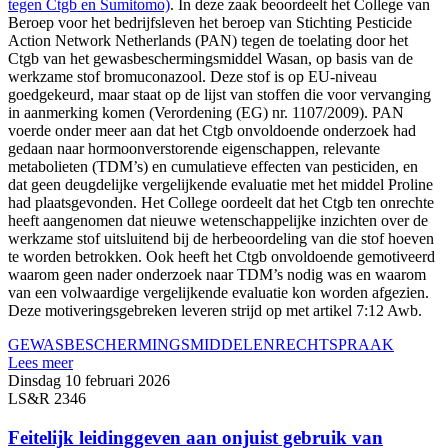
tegen Ctgb en Sumitomo)
. In deze zaak beoordeelt het College van
Beroep voor het bedrijfsleven het beroep van Stichting Pesticide
Action Network Netherlands (PAN) tegen de toelating door het
Ctgb van het gewasbeschermingsmiddel Wasan, op basis van de
werkzame stof bromuconazool. Deze stof is op EU-niveau
goedgekeurd, maar staat op de lijst van stoffen die voor vervanging
in aanmerking komen (Verordening (EG) nr. 1107/2009). PAN
voerde onder meer aan dat het Ctgb onvoldoende onderzoek had
gedaan naar hormoonverstorende eigenschappen, relevante
metabolieten (TDM’s) en cumulatieve effecten van pesticiden, en
dat geen deugdelijke vergelijkende evaluatie met het middel Proline
had plaatsgevonden. Het College oordeelt dat het Ctgb ten onrechte
heeft aangenomen dat nieuwe wetenschappelijke inzichten over de
werkzame stof uitsluitend bij de herbeoordeling van die stof hoeven
te worden betrokken. Ook heeft het Ctgb onvoldoende gemotiveerd
waarom geen nader onderzoek naar TDM’s nodig was en waarom
van een volwaardige vergelijkende evaluatie kon worden afgezien.
Deze motiveringsgebreken leveren strijd op met artikel 7:12 Awb.
GEWASBESCHERMINGSMIDDELEN
RECHTSPRAAK
Lees meer
Dinsdag 10 februari 2026
LS&R 2346
Feitelijk leidinggeven aan onjuist gebruik van