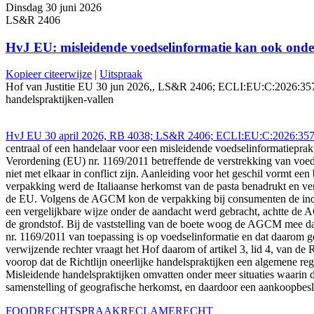
Dinsdag 30 juni 2026
LS&R 2406
HvJ EU: misleidende voedselinformatie kan ook onder 
Kopieer citeerwijze
|
Uitspraak
Hof van Justitie EU 30 jun 2026,, LS&R 2406; ECLI:EU:C:2026:357 (Li
handelspraktijken-vallen
HvJ EU 30 april 2026, RB 4038; LS&R 2406; ECLI:EU:C:2026:357
centraal of een handelaar voor een misleidende voedselinformatiepra
Verordening (EU) nr. 1169/2011 betreffende de verstrekking van voed
niet met elkaar in conflict zijn. Aanleiding voor het geschil vormt e
verpakking werd de Italiaanse herkomst van de pasta benadrukt en ver
de EU. Volgens de AGCM kon de verpakking bij consumenten de indru
een vergelijkbare wijze onder de aandacht werd gebracht, achtte de 
de grondstof. Bij de vaststelling van de boete woog de AGCM mee dat
nr. 1169/2011 van toepassing is op voedselinformatie en dat daarom 
verwijzende rechter vraagt het Hof daarom of artikel 3, lid 4, van de 
voorop dat de Richtlijn oneerlijke handelspraktijken een algemene r
Misleidende handelspraktijken omvatten onder meer situaties waarin 
samenstelling of geografische herkomst, en daardoor een aankoopbesl
FOOD
RECHTSPRAAK
RECLAMERECHT