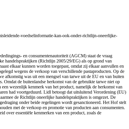
sleidende-voedselinformatie-kan-ook-onder-richtlijn-oneerlijke-
e mededingings- en consumentenautoriteit (AGCM) staat de vraag
ke handelspraktijken (Richtlijn 2005/29/EG) als op grond van
naast elkaar kunnen worden toegepast, omdat zij elkaar aanvullen en
t opgelegd wegens de verkoop van verschillende pastaproducten. Op de
rwe afkomstig was uit een mengsel van tarwe uit de EU en van buiten
. Omdat de buitenlandse herkomst van de gebruikte tarwe niet op
an een wezenlijk kenmerk van het product, namelijk de herkomst van
aren had voortgeduurd. Lidl betoogt dat uitsluitend Verordening (EU)
aarmee de Richtlijn oneerlijke handelspraktijken is omgezet. De
de gedraging onder beide regelingen wordt gesanctioneerd. Het Hof stelt
nd houden met de verkoop en promotie van producten aan consumenten.
eid over essentiële kenmerken van een product, zoals de