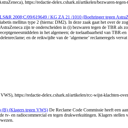
aZeneca), https://redactie-delex.cshark.nl/artikelen/bezwaren-tegen-
 LS&R 2008;C/09/619649 / KG ZA 21 /1010 (Boehringer tegen Astra
diabetis mellitus type 2 (hierna: DM2). In deze zaak gaat het over 
AstraZeneca zijn te onderscheiden in (i) bezwaren tegen de TBR als 
ceptgeneesmiddelen in het algemeen; de toelaatbaarheid van TBR-en in h
lenreclame; en de reikwijdte van de ‘algemene’ reclameregels vervat
), https://redactie-delex.cshark.nl/artikelen/rcc-wijst-klachten-ove
 (B) (Klagers tegen VWS)
De Reclame Code Commissie heeft een aant
 de tv- en radiocommercial en tegen drukwerkuitingen. Klagers stellen
gewezen.