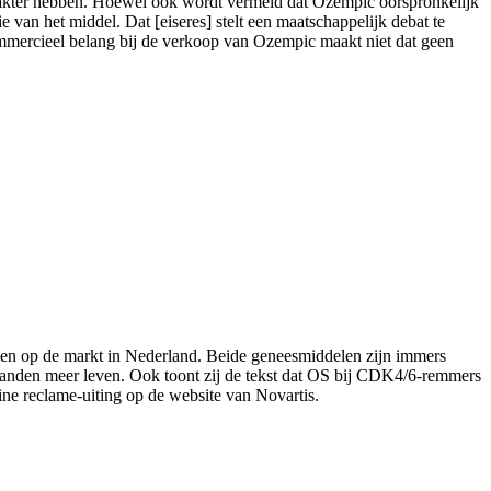
ter hebben. Hoewel ook wordt vermeld dat Ozempic oorspronkelijk
 van het middel. Dat [eiseres] stelt een maatschappelijk debat te
commercieel belang bij de verkoop van Ozempic maakt niet dat geen
len op de markt in Nederland. Beide geneesmiddelen zijn immers
aanden meer leven. Ook toont zij de tekst dat OS bij CDK4/6-remmers
ine reclame-uiting op de website van Novartis.