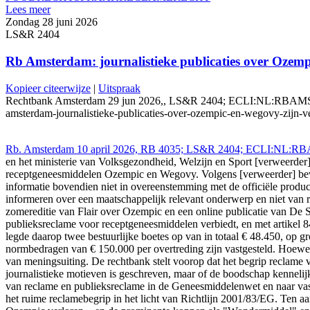
Lees meer
Zondag 28 juni 2026
LS&R 2404
Rb Amsterdam: journalistieke publicaties over Ozem
Kopieer citeerwijze
|
Uitspraak
Rechtbank Amsterdam 29 jun 2026,, LS&R 2404; ECLI:NL:RBAMS:2026:5
amsterdam-journalistieke-publicaties-over-ozempic-en-wegovy-zijn-
Rb. Amsterdam 10 april 2026, RB 4035; LS&R 2404; ECLI:NL:RBAMS
en het ministerie van Volksgezondheid, Welzijn en Sport [verweerder] 
receptgeneesmiddelen Ozempic en Wegovy. Volgens [verweerder] bevatt
informatie bovendien niet in overeenstemming met de officiële product
informeren over een maatschappelijk relevant onderwerp en niet van
zomereditie van Flair over Ozempic en een online publicatie van De S
publieksreclame voor receptgeneesmiddelen verbiedt, en met artikel
legde daarop twee bestuurlijke boetes op van in totaal € 48.450, op 
normbedragen van € 150.000 per overtreding zijn vastgesteld. Hoewe
van meningsuiting. De rechtbank stelt voorop dat het begrip reclame 
journalistieke motieven is geschreven, maar of de boodschap kennelijk
van reclame en publieksreclame in de Geneesmiddelenwet en naar vast
het ruime reclamebegrip in het licht van Richtlijn 2001/83/EG. Ten aa