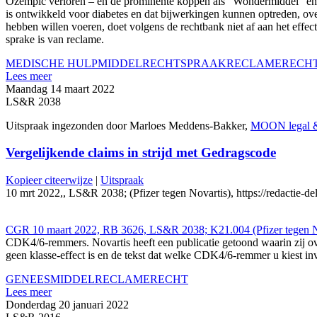
Ozempic verloren – en de prominente koppen als "Wondermiddel" e
is ontwikkeld voor diabetes en dat bijwerkingen kunnen optreden, overh
hebben willen voeren, doet volgens de rechtbank niet af aan het effe
sprake is van reclame.
MEDISCHE HULPMIDDEL
RECHTSPRAAK
RECLAMERECH
Lees meer
Maandag 14 maart 2022
LS&R 2038
Uitspraak ingezonden door Marloes Meddens-Bakker,
MOON legal &
Vergelijkende claims in strijd met Gedragscode
Kopieer citeerwijze
|
Uitspraak
10 mrt 2022,, LS&R 2038; (Pfizer tegen Novartis), https://redactie-de
CGR 10 maart 2022, RB 3626, LS&R 2038; K21.004 (Pfizer tegen N
CDK4/6-remmers. Novartis heeft een publicatie getoond waarin zij o
geen klasse-effect is en de tekst dat welke CDK4/6-remmer u kiest inv
GENEESMIDDEL
RECLAMERECHT
Lees meer
Donderdag 20 januari 2022