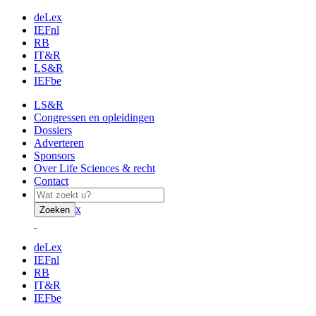
deLex
IEFnl
RB
IT&R
LS&R
IEFbe
LS&R
Congressen en opleidingen
Dossiers
Adverteren
Sponsors
Over Life Sciences & recht
Contact
x
Zoeken
deLex
IEFnl
RB
IT&R
IEFbe