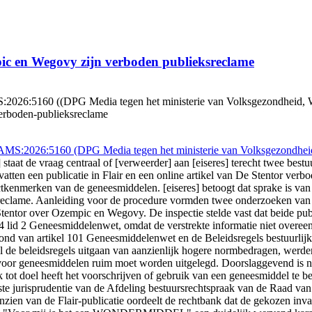
pic en Wegovy zijn verboden publieksreclame
160 ((DPG Media tegen het ministerie van Volksgezondheid, Welzijn 
verboden-publieksreclame
:2026:5160 (DPG Media tegen het ministerie van Volksgezondheid,
staat de vraag centraal of [verweerder] aan [eiseres] terecht twee bes
en een publicatie in Flair en een online artikel van De Stentor verb
kenmerken van de geneesmiddelen. [eiseres] betoogt dat sprake is van j
 reclame. Aanleiding voor de procedure vormden twee onderzoeken van d
tentor over Ozempic en Wegovy. De inspectie stelde vast dat beide publ
 84 lid 2 Geneesmiddelenwet, omdat de verstrekte informatie niet ove
grond van artikel 101 Geneesmiddelenwet en de Beleidsregels bestuurli
l de beleidsregels uitgaan van aanzienlijk hogere normbedragen, werde
voor geneesmiddelen ruim moet worden uitgelegd. Doorslaggevend is niet
 tot doel heeft het voorschrijven of gebruik van een geneesmiddel te bev
e jurisprudentie van de Afdeling bestuursrechtspraak van de Raad van 
nzien van de Flair-publicatie oordeelt de rechtbank dat de gekozen inva