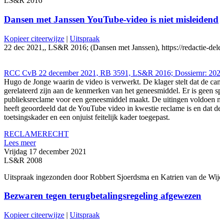
LS&R 2016
Dansen met Janssen YouTube-video is niet misleidend
Kopieer citeerwijze
|
Uitspraak
22 dec 2021,, LS&R 2016; (Dansen met Janssen), https://redactie-dele
RCC CvB 22 december 2021, RB 3591, LS&R 2016; Dossiernr: 2021
Hugo de Jonge waarin de video is verwerkt. De klager stelt dat de cam
gerelateerd zijn aan de kenmerken van het geneesmiddel. Er is geen 
publieksreclame voor een geneesmiddel maakt. De uitingen voldoen 
heeft geoordeeld dat de YouTube video in kwestie reclame is en dat dez
toetsingskader en een onjuist feitelijk kader toegepast.
RECLAMERECHT
Lees meer
Vrijdag 17 december 2021
LS&R 2008
Uitspraak ingezonden door Robbert Sjoerdsma en Katrien van de Wi
Bezwaren tegen terugbetalingsregeling afgewezen
Kopieer citeerwijze
|
Uitspraak