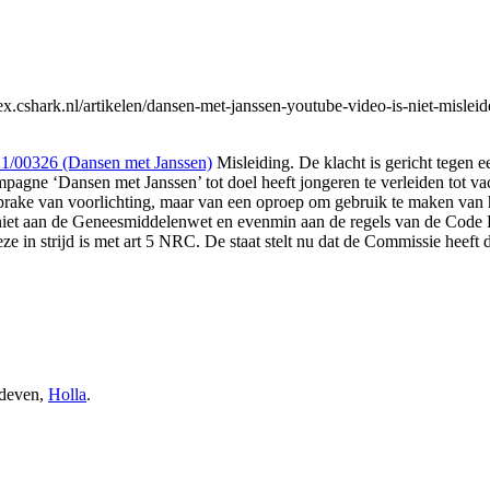
x.cshark.nl/artikelen/dansen-met-janssen-youtube-video-is-niet-mislei
/00326 (Dansen met Janssen)
Misleiding. De klacht is gericht tegen 
pagne ‘Dansen met Janssen’ tot doel heeft jongeren te verleiden tot vacc
sprake van voorlichting, maar van een oproep om gebruik te maken van 
niet aan de Geneesmiddelenwet en evenmin aan de regels van de Code
e in strijd is met art 5 NRC. De staat stelt nu dat de Commissie heeft 
jdeven,
Holla
.