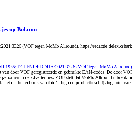
pjes op Bol.com
3326 (VOF tegen MoMo Allround), https://redactie-delex.cshark.nl/
 LS&R 1935; ECLI:NL:RBDHA:2021:3326 (VOF tegen MoMo Allround)
aakt van door VOF geregistreerde en gebruikte EAN-codes. De door V
vergenomen in de advertenties. VOF stelt dat MoMo Allround inbreuk 
et dat het gebruik van foto’s, logo en productbeschrijving auteursre