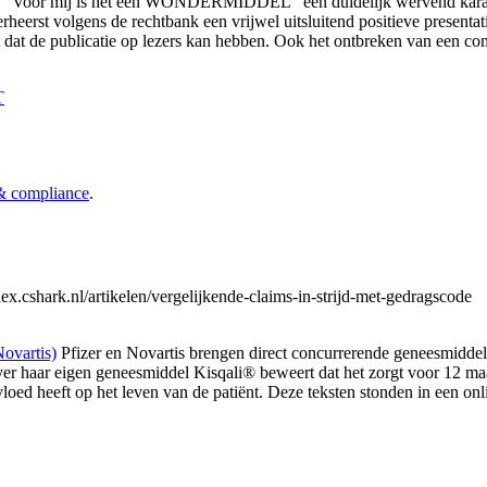
n "Voor mij is het een WONDERMIDDEL" een duidelijk wervend karak
eerst volgens de rechtbank een vrijwel uitsluitend positieve presentatie
ct dat de publicatie op lezers kan hebben. Ook het ontbreken van een 
T
 compliance
.
lex.cshark.nl/artikelen/vergelijkende-claims-in-strijd-met-gedragscode
ovartis)
Pfizer en Novartis brengen direct concurrerende geneesmidde
ver haar eigen geneesmiddel Kisqali® beweert dat het zorgt voor 12 m
loed heeft op het leven van de patiënt. Deze teksten stonden in een onl