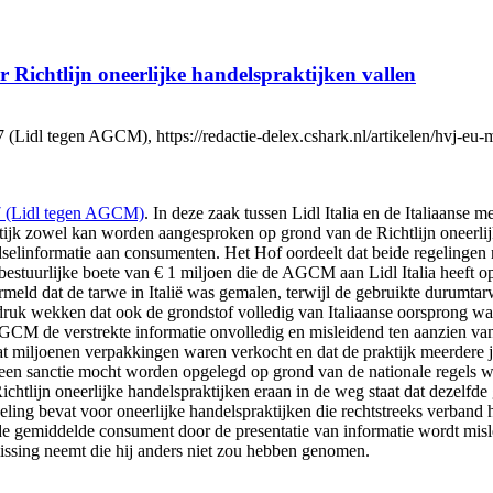
Richtlijn oneerlijke handelspraktijken vallen
dl tegen AGCM), https://redactie-delex.cshark.nl/artikelen/hvj-eu-mi
 (Lidl tegen AGCM)
. In deze zaak tussen Lidl Italia en de Italiaans
ktijk zowel kan worden aangesproken op grond van de Richtlijn oneerlij
selinformatie aan consumenten. Het Hof oordeelt dat beide regelingen 
en bestuurlijke boete van € 1 miljoen die de AGCM aan Lidl Italia heef
meld dat de tarwe in Italië was gemalen, terwijl de gebruikte durumta
k wekken dat ook de grondstof volledig van Italiaanse oorsprong was
AGCM de verstrekte informatie onvolledig en misleidend ten aanzien v
 miljoenen verpakkingen waren verkocht en dat de praktijk meerdere j
geen sanctie mocht worden opgelegd op grond van de nationale regels w
Richtlijn oneerlijke handelspraktijken eraan in de weg staat dat dezelf
egeling bevat voor oneerlijke handelspraktijken die rechtstreeks verba
de gemiddelde consument door de presentatie van informatie wordt misl
issing neemt die hij anders niet zou hebben genomen.