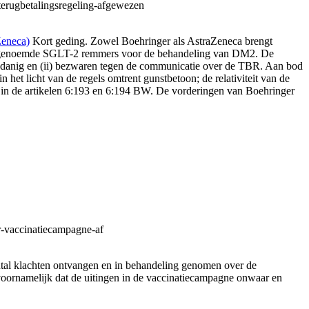
terugbetalingsregeling-afgewezen
Zeneca)
Kort geding. Zowel Boehringer als AstraZeneca brengt
de zogenoemde SGLT-2 remmers voor de behandeling van DM2. De
zodanig en (ii) bezwaren tegen de communicatie over de TBR. Aan bod
et licht van de regels omtrent gunstbetoon; de relativiteit van de
 in de artikelen 6:193 en 6:194 BW. De vorderingen van Boehringer
r-vaccinatiecampagne-af
al klachten ontvangen en in behandeling genomen over de
 voornamelijk dat de uitingen in de vaccinatiecampagne onwaar en