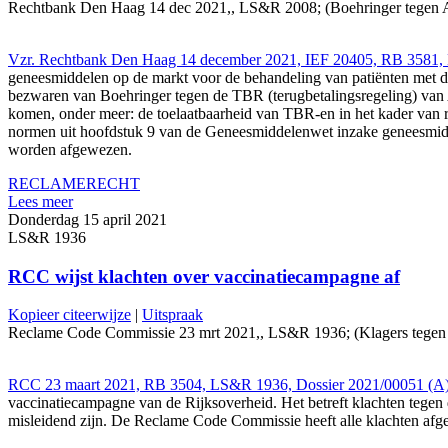
Rechtbank Den Haag 14 dec 2021,, LS&R 2008; (Boehringer tegen Astr
Vzr. Rechtbank Den Haag 14 december 2021, IEF 20405, RB 3581,
geneesmiddelen op de markt voor de behandeling van patiënten met 
bezwaren van Boehringer tegen de TBR (terugbetalingsregeling) van 
komen, onder meer: de toelaatbaarheid van TBR-en in het kader van re
normen uit hoofdstuk 9 van de Geneesmiddelenwet inzake geneesmidde
worden afgewezen.
RECLAMERECHT
Lees meer
Donderdag 15 april 2021
LS&R 1936
RCC wijst klachten over vaccinatiecampagne af
Kopieer citeerwijze
|
Uitspraak
Reclame Code Commissie 23 mrt 2021,, LS&R 1936; (Klagers tegen VWS
RCC 23 maart 2021, RB 3504, LS&R 1936, Dossier 2021/00051 (A)
vaccinatiecampagne van de Rijksoverheid. Het betreft klachten tegen
misleidend zijn. De Reclame Code Commissie heeft alle klachten af