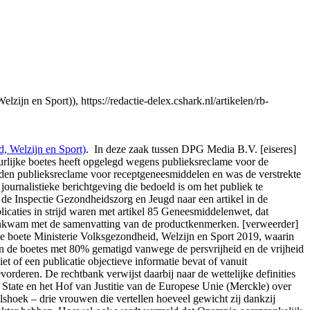
en Sport)), https://redactie-delex.cshark.nl/artikelen/rb-
 Welzijn en Sport)
. In deze zaak tussen DPG Media B.V. [eiseres]
tuurlijke boetes heeft opgelegd wegens publieksreclame voor de
oden publieksreclame voor receptgeneesmiddelen en was de verstrekte
ournalistieke berichtgeving die bedoeld is om het publiek te
e Inspectie Gezondheidszorg en Jeugd naar een artikel in de
icaties in strijd waren met artikel 85 Geneesmiddelenwet, dat
reenkwam met de samenvatting van de productkenmerken. [verweerder]
jke boete Ministerie Volksgezondheid, Welzijn en Sport 2019, waarin
n de boetes met 80% gematigd vanwege de persvrijheid en de vrijheid
 of een publicatie objectieve informatie bevat of vanuit
orderen. De rechtbank verwijst daarbij naar de wettelijke definities
State en het Hof van Justitie van de Europese Unie (Merckle) over
lshoek – drie vrouwen die vertellen hoeveel gewicht zij dankzij