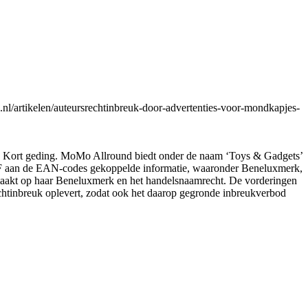
artikelen/auteursrechtinbreuk-door-advertenties-voor-mondkapjes-
Kort geding. MoMo Allround biedt onder de naam ‘Toys & Gadgets’
OF aan de EAN-codes gekoppelde informatie, waaronder Beneluxmerk,
maakt op haar Beneluxmerk en het handelsnaamrecht. De vorderingen
chtinbreuk oplevert, zodat ook het daarop gegronde inbreukverbod