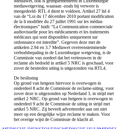
Mediawet, ook is geïmplementeerd in Luxemburgse
mediawetgeving, waaraan -zoals bij verweer is
meegedeeld- RTL 4 dient te voldoen. Artikel 27 lid 4
van de “Loi du 17 décembre 2010 portant modification
de la li modifiëe du 27 juillet 1991 sur les médias
électroniques” luidt: “La Communication commerciale
audiovisuelle pour les médicaments et les traitements
médicaux qui sont disponibles uniquement sur
ordonnance est interdite”. Gegeven deze met de
artikelen 2.94 en 3.7 Mediawet overeenstemmende
verbodsbepaling in de Luxemburgse wetgeving, is de
Commissie van oordeel dat het vertrouwen in de
reclame als bedoeld in artikel 5 NRC is geschaad, voor
zover de bestreden uiting is uitgezonden via RTL4.
De beslissing
Op grond van hetgeen hiervoor is overwogen in
onderdeel 8 acht de Commissie de reclame-uiting, voor
zover deze is uitgezonden op Nederland 3, in strijd met
artikel 2 NRC. Op grond van hetgeen is overwogen in
onderdeel 9 acht de Commissie de uiting in strijd met
artikel 5 NRC. Zij beveelt adverteerder aan om niet
meer op een dergelijke wijze reclame te maken. Voor
het overige wijst de Commissie de klacht af.