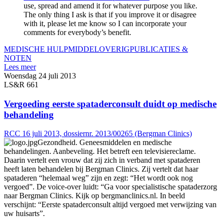
use, spread and amend it for whatever purpose you like.
The only thing I ask is that if you improve it or disagree
with it, please let me know so I can incorporate your
comments for everybody’s benefit.
MEDISCHE HULPMIDDEL
OVERIG
PUBLICATIES &
NOTEN
Lees meer
Woensdag 24 juli 2013
LS&R 661
Vergoeding eerste spataderconsult duidt op medische
behandeling
RCC 16 juli 2013, dossiernr. 2013/00265 (Bergman Clinics)
Gezondheid. Geneesmiddelen en medische
behandelingen. Aanbeveling. Het betreft een televisiereclame.
Daarin vertelt een vrouw dat zij zich in verband met spataderen
heeft laten behandelen bij Bergman Clinics. Zij vertelt dat haar
spataderen “helemaal weg” zijn en zegt: “Het wordt ook nog
vergoed”. De voice-over luidt: “Ga voor specialistische spataderzorg
naar Bergman Clinics. Kijk op bergmanclinics.nl. In beeld
verschijnt: “Eerste spataderconsult altijd vergoed met verwijzing van
uw huisarts”.