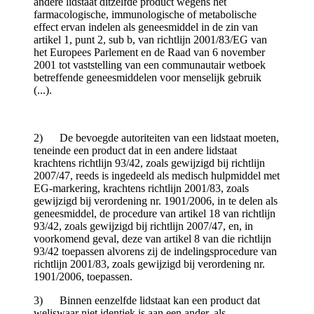
andere lidstaat ditzelfde product wegens het
farmacologische, immunologische of metabolische
effect ervan indelen als geneesmiddel in de zin van
artikel 1, punt 2, sub b, van richtlijn 2001/83/EG van
het Europees Parlement en de Raad van 6 november
2001 tot vaststelling van een communautair wetboek
betreffende geneesmiddelen voor menselijk gebruik
(...).
2) De bevoegde autoriteiten van een lidstaat moeten,
teneinde een product dat in een andere lidstaat
krachtens richtlijn 93/42, zoals gewijzigd bij richtlijn
2007/47, reeds is ingedeeld als medisch hulpmiddel met
EG-markering, krachtens richtlijn 2001/83, zoals
gewijzigd bij verordening nr. 1901/2006, in te delen als
geneesmiddel, de procedure van artikel 18 van richtlijn
93/42, zoals gewijzigd bij richtlijn 2007/47, en, in
voorkomend geval, deze van artikel 8 van die richtlijn
93/42 toepassen alvorens zij de indelingsprocedure van
richtlijn 2001/83, zoals gewijzigd bij verordening nr.
1901/2006, toepassen.
3) Binnen eenzelfde lidstaat kan een product dat
weliswaar niet identiek is aan een ander, als