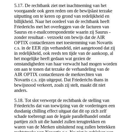
5.17. De rechtbank ziet met inachtneming van het
voorgaande ook geen reden om de bewijslast terzake
uitputting om te keren op grond van redelijkheid en
billijkheid. Naar het oordeel van de rechtbank heeft
Friederichs met het overleggen van de facturen van
Saurus en e-mailcorrespondentie waarin zij Saurus -
zonder resultaat - verzoekt om bewijs dat de AIR
OPTIX contactlenzen met toestemming van Novartis
c.s. in de EER zijn verhandeld, niet aangetoond dat zij
in redelijkheid, ook reeds ten tijde van de aankoop, al
het mogelijke heeft gedaan wat gezien de
omstandigheden van haar verwacht had mogen worden
om aan te tonen dat terzake de verhandeling van de
AIR OPTIX contactlenzen de merkrechten van
Novartis c.s. zijn uitgeput. Dat Friederichs thans in
bewijsnood verkeert, zoals zij stelt, maakt dit niet
anders.
5.18. Tot slot verwerpt de rechtbank de stelling van
Friederichs dat van toewijzing van de vorderingen een
dusdanig chilling effect uitgaat dat dit op zich zelf
schade toebrengt aan de legale parallelhandel omdat
partijen zich uit die handel zullen terugtrekken en
waren van de Merken uitsluitend nog zullen betrekken