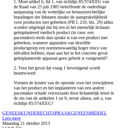
1. Moet artikel 6, lid 1, van richtlijn 85/374/EEG van
de Raad van 25 juli 1985 betreffende de onderlinge
aanpassing van de wettelijke en bestuursrechtelijke
bepalingen der lidstaten inzake de aansprakelijkheid
voor producten met gebreken (PB L 210, blz. 29) aldus
worden uitgelegd dat bij een in het menselijk lichaam
geïmplanteerd medisch product (in casu: een
pacemaker) reeds dan sprake is van een product met
gebreken, wanneer apparaten van dezelfde
productgroep een noemenswaardig hoger risico van
stilvallen hebben, maar aan het in het concrete geval
geïmplanteerde apparaat geen gebrek is vastgesteld?
2. Voor het geval dat vraag 1 bevestigend wordt
beantwoord:
Vormen de kosten van de operatie voor het verwijderen
van het product en het implanteren van een andere
pacemaker schade veroorzaakt door lichamelijk letsel in
de zin van de artikelen 1 en 9, eerste alinea, sub a, van
richtlijn 85/374/EEG?
GENEESKUNDE
RECHTSPRAAK
GENEESMIDDEL
Lees meer
Maandag 21 oktober 2013