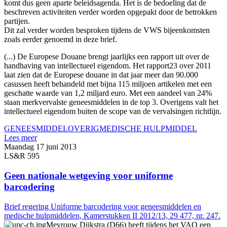
komt dus geen aparte beleidsagenda. Het is de bedoeling dat de
beschreven activiteiten verder worden opgepakt door de betrokken
partijen.
Dit zal verder worden besproken tijdens de VWS bijeenkomsten
zoals eerder genoemd in deze brief.
(...) De Europese Douane brengt jaarlijks een rapport uit over de
handhaving van intellectueel eigendom. Het rapport23 over 2011
laat zien dat de Europese douane in dat jaar meer dan 90.000
casussen heeft behandeld met bijna 115 miljoen artikelen met een
geschatte waarde van 1,2 miljard euro. Met een aandeel van 24%
staan merkvervalste geneesmiddelen in de top 3. Overigens valt het
intellectueel eigendom buiten de scope van de vervalsingen richtlijn.
GENEESMIDDEL
OVERIG
MEDISCHE HULPMIDDEL
Lees meer
Maandag 17 juni 2013
LS&R 595
Geen nationale wetgeving voor uniforme
barcodering
Brief regering Uniforme barcodering voor geneesmiddelen en
medische hulpmiddelen, Kamerstukken II 2012/13, 29 477, nr. 247.
Mevrouw Dijkstra (D66) heeft tijdens het VAO een