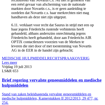
rechtstreeks van Novartis c.s. Nu niet is gebleken van
een reëel gevaar van afscherming van de nationale
markten door Novartis c.s., is er geen aanleiding te
oordelen dat Novartis c.s. haar merkrechten niet mag
handhaven als deze niet zijn uitgeput.
6.11. verklaart voor recht dat Saurus in strijd met een op
haar jegens Friederichs rustende verbintenis heeft
gehandeld, althans anderszins onrechtmatig jegens
Friederichs heeft gehandeld, door aan Friederichs AIR
OPTIX contactlenzen voorzien van de Merken te
leveren die niet door of met toestemming van Novartis
AG in de EER in de handel zijn gebracht;
MEDISCHE HULPMIDDEL
RECHTSPRAAK
OVERIG
Lees meer
Vrijdag 19 juli 2013
LS&R 653
Brief regering vervalste geneesmiddelen en medische
hulpmiddelen
Stand van zaken beleidsagenda vervalste geneesmiddelen en
medische hulpmiddelen, Kamerstukken II 2012/2013, 29 477, nr.
254.