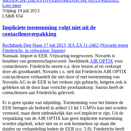
MEDISCHE DIENST
OVERIG
MEDISCHE HULPMIDDEL
Lees meer
Vrijdag 19 juli 2013
LS&R 654
Impliciete toestemming volgt niet uit de
contactlensverpakking
Rechtbank Den Haag 17 juli 2013, HA ZA 11-2462 (Novartis tegen
Friederichs, in vrijwaring: Saurus)
Namaak. Import in EER. Vrijwaring toegewezen. Novartis is
houdster van gemeenschapswoord- /beeldmerk
AIR OPTIX
voor
contactlenzen. Friederichs neemt o.a. deze lenzen af en verkoopt
deze als groothandel. Novartis c.s. stelt dat Friederichs AIR OPTIX
conctactlenzen verhandelt die niet door of met toestemming van
Novartis AG in de EER in het verkeer zijn gebracht, hetgeen ook is
gebleken uit de door haar verrichte proefaankoop. Saurus heeft de
contactlenzen aan Friederichs geleverd.
Er is geen sprake van uitputting. Toestemming voor het binnen de
EER brengen als bedoeld in artikel 13 lid 1 GMVo kan niet worden
vermoed, maar dient uitdrukkelijk dan wel impliciet te zijn. Uit de
verpakking van de AIR OPTIX kan geen impliciete toestemming
worden afgeleid, zeker niet nu er ook kenmerken op staan die
duiden op verhandeling buiten de EER (r.o. 5.8). Friederichs heeft