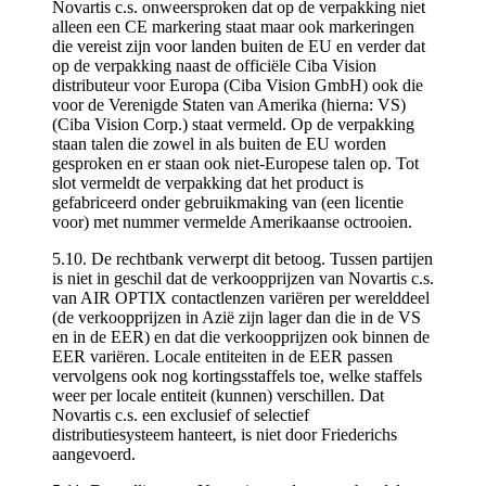
Novartis c.s. onweersproken dat op de verpakking niet
alleen een CE markering staat maar ook markeringen
die vereist zijn voor landen buiten de EU en verder dat
op de verpakking naast de officiële Ciba Vision
distributeur voor Europa (Ciba Vision GmbH) ook die
voor de Verenigde Staten van Amerika (hierna: VS)
(Ciba Vision Corp.) staat vermeld. Op de verpakking
staan talen die zowel in als buiten de EU worden
gesproken en er staan ook niet-Europese talen op. Tot
slot vermeldt de verpakking dat het product is
gefabriceerd onder gebruikmaking van (een licentie
voor) met nummer vermelde Amerikaanse octrooien.
5.10. De rechtbank verwerpt dit betoog. Tussen partijen
is niet in geschil dat de verkoopprijzen van Novartis c.s.
van AIR OPTIX contactlenzen variëren per werelddeel
(de verkoopprijzen in Azië zijn lager dan die in de VS
en in de EER) en dat die verkoopprijzen ook binnen de
EER variëren. Locale entiteiten in de EER passen
vervolgens ook nog kortingsstaffels toe, welke staffels
weer per locale entiteit (kunnen) verschillen. Dat
Novartis c.s. een exclusief of selectief
distributiesysteem hanteert, is niet door Friederichs
aangevoerd.