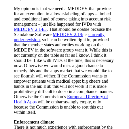
My opinion is that we need a MEDDEV that provides
for an exemption to allow e-labeling of apps – limited
and conditional and of course taking into account risk
management – just like happened for IVDs with
MEDDEV 2.14/3
. That should be doable because the
Standalone Software
MEDDEV 2.1/6
is
currently
under revision
, so it can be written right in, provided
that the member states authorities working on the
MEDDEV in the software group want it. While this is
not currently on the table as far as I know, I think it
should be. Like with IVDs at the time, this is necessary
now. Otherwise we would miss a good chance to
remedy this and the apps market that we would like to
see flourish will wither. If the Commission wants to
empower patients with medical apps: big cheers and
hands in the air. But: this will not work if it is made
prohibitively difficult to do so in a compliance manner.
Otherwise the Commission’s
European Directory of
Health Apps
will be embarrassingly empty, only
because the Commission is unable to sort this out
within itself.
Enforcement climate
There is not much experience with enforcement by the