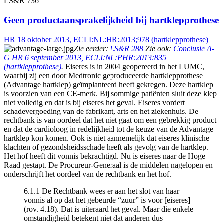
LS&R 736
Geen productaansprakelijkheid bij hartklepprothese
HR 18 oktober 2013, ECLI:NL:HR:2013;978 (hartklepprothese)
Zie eerder:
LS&R 288
Zie ook:
Conclusie A-
G HR 6 september 2013, ECLI:NL:PHR:2013:835
(hartklepprothese)
.
Eiseres is in 2004 geopereerd in het LUMC,
waarbij zij een door Medtronic geproduceerde hartklepprothese
(Advantage hartklep) geïmplanteerd heeft gekregen. Deze hartklep
is voorzien van een CE-merk. Bij sommige patiënten sluit deze klep
niet volledig en dat is bij eiseres het geval. Eiseres vordert
schadevergoeding van de fabrikant, arts en het ziekenhuis. De
rechtbank is van oordeel dat het niet gaat om een gebrekkig product
en dat de cardioloog in redelijkheid tot de keuze van de Advantage
hartklep kon komen. Ook is niet aannemelijk dat eiseres klinische
klachten of gezondsheidsschade heeft als gevolg van de hartklep.
Het hof heeft dit vonnis bekrachtigd. Nu is eiseres naar de Hoge
Raad gestapt. De Procureur-Generaal is de middelen nagelopen en
onderschrijft het oordeel van de rechtbank en het hof.
6.1.1 De Rechtbank wees er aan het slot van haar
vonnis al op dat het gebeurde “zuur” is voor [eiseres]
(rov. 4.18). Dat is uiteraard het geval. Maar die enkele
omstandigheid betekent niet dat anderen dus