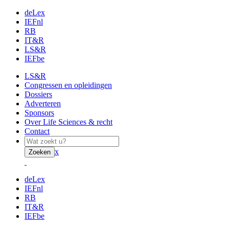
deLex
IEFnl
RB
IT&R
LS&R
IEFbe
LS&R
Congressen en opleidingen
Dossiers
Adverteren
Sponsors
Over Life Sciences & recht
Contact
x
Zoeken
deLex
IEFnl
RB
IT&R
IEFbe