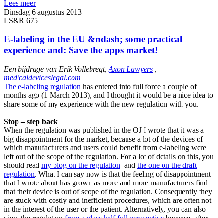
Lees meer
Dinsdag 6 augustus 2013
LS&R 675
E-labeling in the EU &ndash; some practical
experience and: Save the apps market!
Een bijdrage van Erik Vollebregt,
Axon Lawyers
,
medicaldeviceslegal.com
The e-labeling regulation
has entered into full force a couple of
months ago (1 March 2013), and I thought it would be a nice idea to
share some of my experience with the new regulation with you.
Stop – step back
When the regulation was published in the OJ I wrote that it was a
big disappointment for the market, because a lot of the devices of
which manufacturers and users could benefit from e-labeling were
left out of the scope of the regulation. For a lot of details on this, you
should read
my blog on the regulation
and
the one on the draft
regulation
. What I can say now is that the feeling of disappointment
that I wrote about has grown as more and more manufacturers find
that their device is out of scope of the regulation. Consequently they
are stuck with costly and inefficient procedures, which are often not
in the interest of the user or the patient. Alternatively, you can also
view the regulation
from a glass half full perspective
because, after