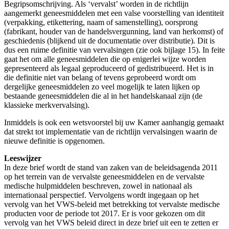
Begripsomschrijving. Als ‘vervalst’ worden in de richtlijn
aangemerkt geneesmiddelen met een valse voorstelling van identiteit
(verpakking, etikettering, naam of samenstelling), oorsprong
(fabrikant, houder van de handelsvergunning, land van herkomst) of
geschiedenis (blijkend uit de documentatie over distributie). Dit is
dus een ruime definitie van vervalsingen (zie ook bijlage 15). In feite
gaat het om alle geneesmiddelen die op enigerlei wijze worden
gepresenteerd als legaal geproduceerd of gedistribueerd. Het is in
die definitie niet van belang of tevens geprobeerd wordt om
dergelijke geneesmiddelen zo veel mogelijk te laten lijken op
bestaande geneesmiddelen die al in het handelskanaal zijn (de
klassieke merkvervalsing).
Inmiddels is ook een wetsvoorstel bij uw Kamer aanhangig gemaakt
dat strekt tot implementatie van de richtlijn vervalsingen waarin de
nieuwe definitie is opgenomen.
Leeswijzer
In deze brief wordt de stand van zaken van de beleidsagenda 2011
op het terrein van de vervalste geneesmiddelen en de vervalste
medische hulpmiddelen beschreven, zowel in nationaal als
internationaal perspectief. Vervolgens wordt ingegaan op het
vervolg van het VWS-beleid met betrekking tot vervalste medische
producten voor de periode tot 2017. Er is voor gekozen om dit
vervolg van het VWS beleid direct in deze brief uit een te zetten er