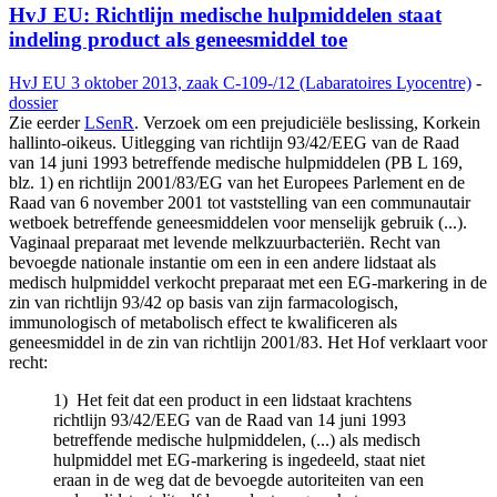
HvJ EU: Richtlijn medische hulpmiddelen staat
indeling product als geneesmiddel toe
HvJ EU 3 oktober 2013, zaak C-109-/12 (Labaratoires Lyocentre)
-
dossier
Zie eerder
LSenR
. Verzoek om een prejudiciële beslissing, Korkein
hallinto-oikeus. Uitlegging van richtlijn 93/42/EEG van de Raad
van 14 juni 1993 betreffende medische hulpmiddelen (PB L 169,
blz. 1) en richtlijn 2001/83/EG van het Europees Parlement en de
Raad van 6 november 2001 tot vaststelling van een communautair
wetboek betreffende geneesmiddelen voor menselijk gebruik (...).
Vaginaal preparaat met levende melkzuurbacteriën. Recht van
bevoegde nationale instantie om een in een andere lidstaat als
medisch hulpmiddel verkocht preparaat met een EG-markering in de
zin van richtlijn 93/42 op basis van zijn farmacologisch,
immunologisch of metabolisch effect te kwalificeren als
geneesmiddel in de zin van richtlijn 2001/83. Het Hof verklaart voor
recht:
1) Het feit dat een product in een lidstaat krachtens
richtlijn 93/42/EEG van de Raad van 14 juni 1993
betreffende medische hulpmiddelen, (...) als medisch
hulpmiddel met EG-markering is ingedeeld, staat niet
eraan in de weg dat de bevoegde autoriteiten van een