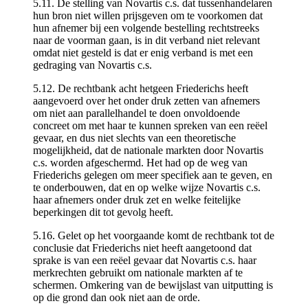
5.11. De stelling van Novartis c.s. dat tussenhandelaren
hun bron niet willen prijsgeven om te voorkomen dat
hun afnemer bij een volgende bestelling rechtstreeks
naar de voorman gaan, is in dit verband niet relevant
omdat niet gesteld is dat er enig verband is met een
gedraging van Novartis c.s.
5.12. De rechtbank acht hetgeen Friederichs heeft
aangevoerd over het onder druk zetten van afnemers
om niet aan parallelhandel te doen onvoldoende
concreet om met haar te kunnen spreken van een reëel
gevaar, en dus niet slechts van een theoretische
mogelijkheid, dat de nationale markten door Novartis
c.s. worden afgeschermd. Het had op de weg van
Friederichs gelegen om meer specifiek aan te geven, en
te onderbouwen, dat en op welke wijze Novartis c.s.
haar afnemers onder druk zet en welke feitelijke
beperkingen dit tot gevolg heeft.
5.16. Gelet op het voorgaande komt de rechtbank tot de
conclusie dat Friederichs niet heeft aangetoond dat
sprake is van een reëel gevaar dat Novartis c.s. haar
merkrechten gebruikt om nationale markten af te
schermen. Omkering van de bewijslast van uitputting is
op die grond dan ook niet aan de orde.