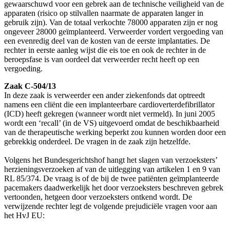
gewaarschuwd voor een gebrek aan de technische veiligheid van de
apparaten (risico op stilvallen naarmate de apparaten langer in
gebruik zijn). Van de totaal verkochte 78000 apparaten zijn er nog
ongeveer 28000 geïmplanteerd. Verweerder vordert vergoeding van
een evenredig deel van de kosten van de eerste implantaties. De
rechter in eerste aanleg wijst die eis toe en ook de rechter in de
beroepsfase is van oordeel dat verweerder recht heeft op een
vergoeding.
Zaak C-504/13
In deze zaak is verweerder een ander ziekenfonds dat optreedt
namens een cliënt die een implanteerbare cardioverterdefibrillator
(ICD) heeft gekregen (wanneer wordt niet vermeld). In juni 2005
wordt een ‘recall’ (in de VS) uitgevoerd omdat de beschikbaarheid
van de therapeutische werking beperkt zou kunnen worden door een
gebrekkig onderdeel. De vragen in de zaak zijn hetzelfde.
Volgens het Bundesgerichtshof hangt het slagen van verzoeksters’
herzieningsverzoeken af van de uitlegging van artikelen 1 en 9 van
RL 85/374. De vraag is of de bij de twee patiënten geïmplanteerde
pacemakers daadwerkelijk het door verzoeksters beschreven gebrek
vertoonden, hetgeen door verzoeksters ontkend wordt. De
verwijzende rechter legt de volgende prejudiciële vragen voor aan
het HvJ EU: