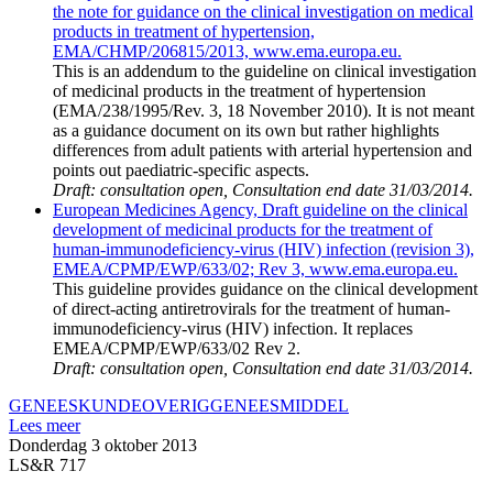
the note for guidance on the clinical investigation on medical
products in treatment of hypertension,
EMA/CHMP/206815/2013, www.ema.europa.eu.
This is an addendum to the guideline on clinical investigation
of medicinal products in the treatment of hypertension
(
EMA/238/1995/Rev. 3, 18 November 2010
). It is not meant
as a guidance document on its own but rather highlights
differences from adult patients with arterial hypertension and
points out paediatric-specific aspects.
Draft: consultation open, Consultation end date 31/03/2014.
European Medicines Agency, Draft guideline on the clinical
development of medicinal products for the treatment of
human-immunodeficiency-virus (HIV) infection (revision 3),
EMEA/CPMP/EWP/633/02; Rev 3, www.ema.europa.eu.
This guideline provides guidance on the clinical development
of direct-acting antiretrovirals for the treatment of human-
immunodeficiency-virus (HIV) infection. It replaces
EMEA/CPMP/EWP/633/02 Rev 2.
Draft: consultation open, Consultation end date 31/03/2014.
GENEESKUNDE
OVERIG
GENEESMIDDEL
Lees meer
Donderdag 3 oktober 2013
LS&R 717