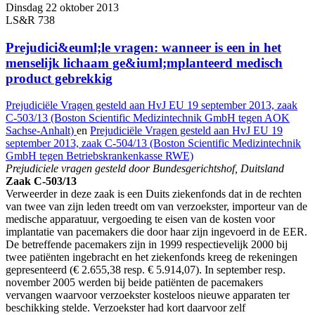
Dinsdag 22 oktober 2013
LS&R 738
Prejudici&euml;le vragen: wanneer is een in het
menselijk lichaam ge&iuml;mplanteerd medisch
product gebrekkig
Prejudiciële Vragen gesteld aan HvJ EU 19 september 2013, zaak
C-503/13 (Boston Scientific Medizintechnik GmbH tegen AOK
Sachse-Anhalt)
en
Prejudiciële Vragen gesteld aan HvJ EU 19
september 2013, zaak C-504/13 (Boston Scientific Medizintechnik
GmbH tegen Betriebskrankenkasse RWE)
Prejudiciele vragen gesteld door Bundesgerichtshof, Duitsland
Zaak C-503/13
Verweerder in deze zaak is een Duits ziekenfonds dat in de rechten
van twee van zijn leden treedt om van verzoekster, importeur van de
medische apparatuur, vergoeding te eisen van de kosten voor
implantatie van pacemakers die door haar zijn ingevoerd in de EER.
De betreffende pacemakers zijn in 1999 respectievelijk 2000 bij
twee patiënten ingebracht en het ziekenfonds kreeg de rekeningen
gepresenteerd (€ 2.655,38 resp. € 5.914,07). In september resp.
november 2005 werden bij beide patiënten de pacemakers
vervangen waarvoor verzoekster kosteloos nieuwe apparaten ter
beschikking stelde. Verzoekster had kort daarvoor zelf