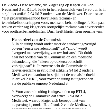
De klacht - Deze reclame, die klager zag op 8 april 2013 op
Nederland 3 en RTL4, beide in het reclameblok van 19.30 uur, is in
strijd met artikel 2.94 lid 2 onder a van de Mediawet. Daarin staat:
“Het programma-aanbod bevat geen reclame- en
telewinkelboodschappen voor: medische behandelingen”. Een paar
weken eerder zag klager een soortgelijke reclame van adverteerder
voor ooglaserbehandelingen. Daar heeft klager geen opname van.
Het oordeel van de Commissie
8. In de uiting wordt onder meer de aandacht gevestigd
op een “eerste spataderconsult” dat “altijd” wordt
“vergoed met verwijzing van uw huisarts”. Dit duidt
naar het oordeel van de Commissie op een medische
behandeling, die “alleen op doktersvoorschrift
verkrijgbaar” is. In zoverre acht de Commissie de
televisiereclame in strijd met artikel 2.94 lid 2 onder a
Mediawet en daardoor in strijd met de wet als bedoeld
in artikel 2 NRC, voor zover de uiting is uitgezonden
via de publieke omroep Nederland 3.
9. Voor zover de uiting is uitgezonden op RTL4,
overweegt de Commissie dat artikel 2.94 lid 2
Mediawet, waarop klager zich beroept, niet van
toepassing is, omdat Hoofdstuk 2 van de Mediawet,