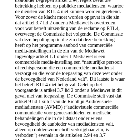
daaronder begrepen artikel 2.94, regels bevat die
betrekking hebben op publieke mediadiensten, waartoe
de diensten van RTL 4 niet kunnen worden gerekend.
Voor zover de klacht moet worden opgevat in die zin
dat artikel 3.7 lid 2 onder a Mediawet is overtreden,
voor wat betreft uitzending van de reclame op RTL4,
overweegt de Commissie het volgende. De Commissie
vat deze bepaling op in die zin dat deze betrekking
heeft op het programma-aanbod van commerciële
media-instellingen in de zin van de Mediawet.
Ingevolge artikel 1.1 onder 1 Mediawet is een
commerciële media-instelling een “natuurlijke persoon
of rechtspersoon die een commerciële mediadienst
verzorgt en die voor de toepassing van deze wet onder
de bevoegdheid van Nederland valt”. Dit laatste is waar
het betreft RTL4 niet het geval. Gelet op het
voorgaande is artikel 3.7 lid 2 onder a Mediawet in dit
geval niet van toepassing. De Commissie stelt vast dat
artikel 9 lid 1 sub f van de Richtlijn Audiovisuele
mediadiensten (AVMD) (“audiovisuele commerciële
communicatie voor geneesmiddelen en medische
behandelingen die in de lidstaat onder wiens
bevoegdheid de aanbieder van mediadiensten valt,
alleen op doktersvoorschrift verkrijgbaar zijn, is
verboden”) evenals in de artikelen 2.94 en 3.7