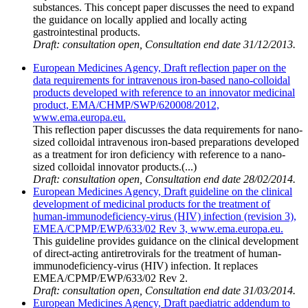
substances. This concept paper discusses the need to expand
the guidance on locally applied and locally acting
gastrointestinal products.
Draft: consultation open, Consultation end date 31/12/2013.
European Medicines Agency, Draft reflection paper on the
data requirements for intravenous iron-based nano-colloidal
products developed with reference to an innovator medicinal
product, EMA/CHMP/SWP/620008/2012,
www.ema.europa.eu.
This reflection paper discusses the data requirements for nano-
sized colloidal intravenous iron-based preparations developed
as a treatment for iron deficiency with reference to a nano-
sized colloidal innovator products.(...)
Draft: consultation open, Consultation end date 28/02/2014.
European Medicines Agency, Draft guideline on the clinical
development of medicinal products for the treatment of
human-immunodeficiency-virus (HIV) infection (revision 3),
EMEA/CPMP/EWP/633/02 Rev 3, www.ema.europa.eu.
This guideline provides guidance on the clinical development
of direct-acting antiretrovirals for the treatment of human-
immunodeficiency-virus (HIV) infection. It replaces
EMEA/CPMP/EWP/633/02 Rev 2.
Draft: consultation open, Consultation end date 31/03/2014.
European Medicines Agency, Draft paediatric addendum to