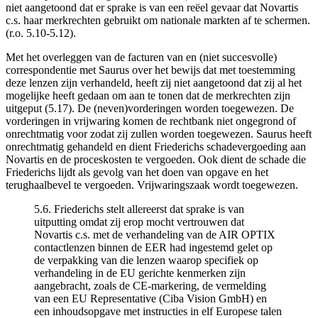
niet aangetoond dat er sprake is van een reëel gevaar dat Novartis
c.s. haar merkrechten gebruikt om nationale markten af te schermen.
(r.o. 5.10-5.12).
Met het overleggen van de facturen van en (niet succesvolle)
correspondentie met Saurus over het bewijs dat met toestemming
deze lenzen zijn verhandeld, heeft zij niet aangetoond dat zij al het
mogelijke heeft gedaan om aan te tonen dat de merkrechten zijn
uitgeput (5.17). De (neven)vorderingen worden toegewezen. De
vorderingen in vrijwaring komen de rechtbank niet ongegrond of
onrechtmatig voor zodat zij zullen worden toegewezen. Saurus heeft
onrechtmatig gehandeld en dient Friederichs schadevergoeding aan
Novartis en de proceskosten te vergoeden. Ook dient de schade die
Friederichs lijdt als gevolg van het doen van opgave en het
terughaalbevel te vergoeden. Vrijwaringszaak wordt toegewezen.
5.6. Friederichs stelt allereerst dat sprake is van
uitputting omdat zij erop mocht vertrouwen dat
Novartis c.s. met de verhandeling van de AIR OPTIX
contactlenzen binnen de EER had ingestemd gelet op
de verpakking van die lenzen waarop specifiek op
verhandeling in de EU gerichte kenmerken zijn
aangebracht, zoals de CE-markering, de vermelding
van een EU Representative (Ciba Vision GmbH) en
een inhoudsopgave met instructies in elf Europese talen