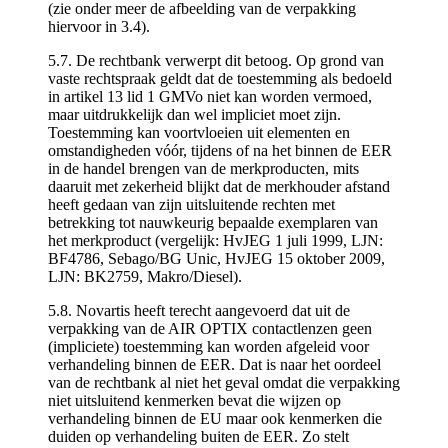
(zie onder meer de afbeelding van de verpakking
hiervoor in 3.4).
5.7. De rechtbank verwerpt dit betoog. Op grond van
vaste rechtspraak geldt dat de toestemming als bedoeld
in artikel 13 lid 1 GMVo niet kan worden vermoed,
maar uitdrukkelijk dan wel impliciet moet zijn.
Toestemming kan voortvloeien uit elementen en
omstandigheden vóór, tijdens of na het binnen de EER
in de handel brengen van de merkproducten, mits
daaruit met zekerheid blijkt dat de merkhouder afstand
heeft gedaan van zijn uitsluitende rechten met
betrekking tot nauwkeurig bepaalde exemplaren van
het merkproduct (vergelijk: HvJEG 1 juli 1999, LJN:
BF4786, Sebago/BG Unic, HvJEG 15 oktober 2009,
LJN: BK2759, Makro/Diesel).
5.8. Novartis heeft terecht aangevoerd dat uit de
verpakking van de AIR OPTIX contactlenzen geen
(impliciete) toestemming kan worden afgeleid voor
verhandeling binnen de EER. Dat is naar het oordeel
van de rechtbank al niet het geval omdat die verpakking
niet uitsluitend kenmerken bevat die wijzen op
verhandeling binnen de EU maar ook kenmerken die
duiden op verhandeling buiten de EER. Zo stelt