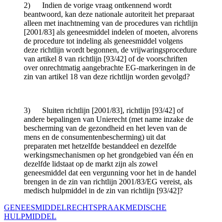
2) Indien de vorige vraag ontkennend wordt
beantwoord, kan deze nationale autoriteit het preparaat
alleen met inachtneming van de procedures van richtlijn
[2001/83] als geneesmiddel indelen of moeten, alvorens
de procedure tot indeling als geneesmiddel volgens
deze richtlijn wordt begonnen, de vrijwaringsprocedure
van artikel 8 van richtlijn [93/42] of de voorschriften
over onrechtmatig aangebrachte EG-markeringen in de
zin van artikel 18 van deze richtlijn worden gevolgd?
3) Sluiten richtlijn [2001/83], richtlijn [93/42] of
andere bepalingen van Unierecht (met name inzake de
bescherming van de gezondheid en het leven van de
mens en de consumentenbescherming) uit dat
preparaten met hetzelfde bestanddeel en dezelfde
werkingsmechanismen op het grondgebied van één en
dezelfde lidstaat op de markt zijn als zowel
geneesmiddel dat een vergunning voor het in de handel
brengen in de zin van richtlijn 2001/83/EG vereist, als
medisch hulpmiddel in de zin van richtlijn [93/42]?
GENEESMIDDEL
RECHTSPRAAK
MEDISCHE
HULPMIDDEL