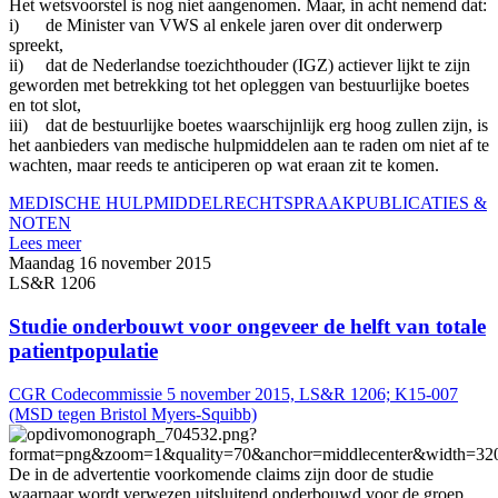
Het wetsvoorstel is nog niet aangenomen. Maar, in acht nemend dat:
i) de Minister van VWS al enkele jaren over dit onderwerp
spreekt,
ii) dat de Nederlandse toezichthouder (IGZ) actiever lijkt te zijn
geworden met betrekking tot het opleggen van bestuurlijke boetes
en tot slot,
iii) dat de bestuurlijke boetes waarschijnlijk erg hoog zullen zijn, is
het aanbieders van medische hulpmiddelen aan te raden om niet af te
wachten, maar reeds te anticiperen op wat eraan zit te komen.
MEDISCHE HULPMIDDEL
RECHTSPRAAK
PUBLICATIES &
NOTEN
Lees meer
Maandag 16 november 2015
LS&R 1206
Studie onderbouwt voor ongeveer de helft van totale
patientpopulatie
CGR Codecommissie 5 november 2015, LS&R 1206; K15-007
(MSD tegen Bristol Myers-Squibb)
De in de advertentie voorkomende claims zijn door de studie
waarnaar wordt verwezen uitsluitend onderbouwd voor de groep