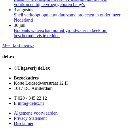
voorkomen bij te vroeg geboren baby's
3 augustus
Shell verkoopt opnieuw duurzame projecten in onder meer
Nederland
30 juli
Brabants waterschap pompt grondwater in beek om
beschermde vis te redden
Meer kort nieuws
deLex
©Uitgeverij deLex
Bezoekadres
Korte Leidsedwarsstraat 12 II
1017 RC Amsterdam
T 020 - 345 22 12
E
info@delex.nl
Algemene voorwaarden
Privacy Statement
Disclaimer