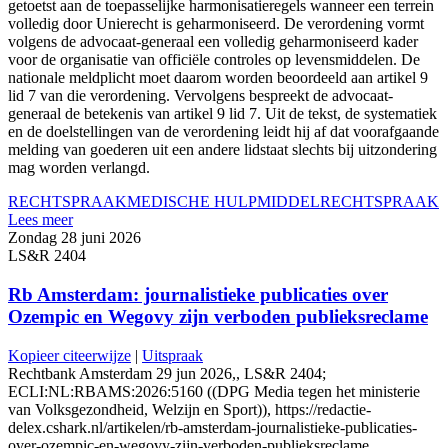
getoetst aan de toepasselijke harmonisatieregels wanneer een terrein
volledig door Unierecht is geharmoniseerd. De verordening vormt
volgens de advocaat-generaal een volledig geharmoniseerd kader
voor de organisatie van officiële controles op levensmiddelen. De
nationale meldplicht moet daarom worden beoordeeld aan artikel 9
lid 7 van die verordening. Vervolgens bespreekt de advocaat-
generaal de betekenis van artikel 9 lid 7. Uit de tekst, de systematiek
en de doelstellingen van de verordening leidt hij af dat voorafgaande
melding van goederen uit een andere lidstaat slechts bij uitzondering
mag worden verlangd.
RECHTSPRAAK
MEDISCHE HULPMIDDEL
RECHTSPRAAK
Lees meer
Zondag 28 juni 2026
LS&R 2404
Rb Amsterdam: journalistieke publicaties over
Ozempic en Wegovy zijn verboden publieksreclame
Kopieer citeerwijze
|
Uitspraak
Rechtbank Amsterdam 29 jun 2026,, LS&R 2404;
ECLI:NL:RBAMS:2026:5160 ((DPG Media tegen het ministerie
van Volksgezondheid, Welzijn en Sport)), https://redactie-
delex.cshark.nl/artikelen/rb-amsterdam-journalistieke-publicaties-
over-ozempic-en-wegovy-zijn-verboden-publieksreclame