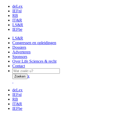
deLex
IEFnl
RB
IT&R
LS&R
IEFbe
LS&R
Congressen en opleidingen
Dossiers
Adverteren
Sponsors
Over Life Sciences & recht
Contact
x
Zoeken
deLex
IEFnl
RB
IT&R
IEFbe