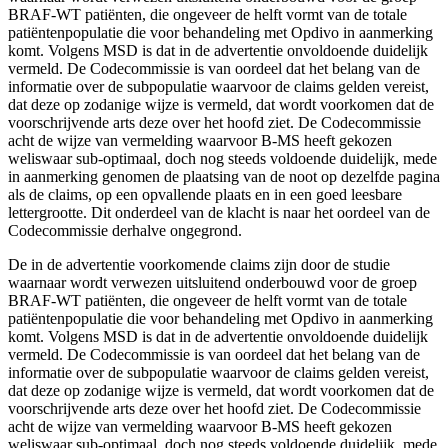
BRAF-WT patiënten, die ongeveer de helft vormt van de totale
patiëntenpopulatie die voor behandeling met Opdivo in aanmerking
komt. Volgens MSD is dat in de advertentie onvoldoende duidelijk
vermeld. De Codecommissie is van oordeel dat het belang van de
informatie over de subpopulatie waarvoor de claims gelden vereist,
dat deze op zodanige wijze is vermeld, dat wordt voorkomen dat de
voorschrijvende arts deze over het hoofd ziet. De Codecommissie
acht de wijze van vermelding waarvoor B-MS heeft gekozen
weliswaar sub-optimaal, doch nog steeds voldoende duidelijk, mede
in aanmerking genomen de plaatsing van de noot op dezelfde pagina
als de claims, op een opvallende plaats en in een goed leesbare
lettergrootte. Dit onderdeel van de klacht is naar het oordeel van de
Codecommissie derhalve ongegrond.
De in de advertentie voorkomende claims zijn door de studie
waarnaar wordt verwezen uitsluitend onderbouwd voor de groep
BRAF-WT patiënten, die ongeveer de helft vormt van de totale
patiëntenpopulatie die voor behandeling met Opdivo in aanmerking
komt. Volgens MSD is dat in de advertentie onvoldoende duidelijk
vermeld. De Codecommissie is van oordeel dat het belang van de
informatie over de subpopulatie waarvoor de claims gelden vereist,
dat deze op zodanige wijze is vermeld, dat wordt voorkomen dat de
voorschrijvende arts deze over het hoofd ziet. De Codecommissie
acht de wijze van vermelding waarvoor B-MS heeft gekozen
weliswaar sub-optimaal, doch nog steeds voldoende duidelijk, mede