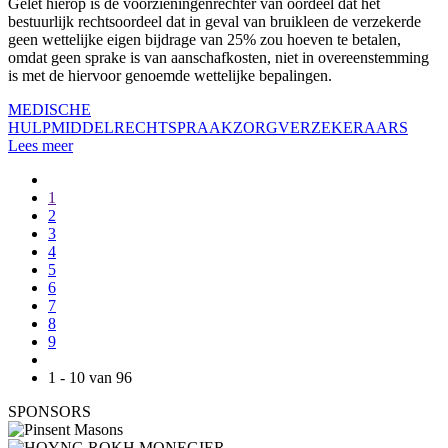
Gelet hierop is de voorzieningenrechter van oordeel dat het
bestuurlijk rechtsoordeel dat in geval van bruikleen de verzekerde
geen wettelijke eigen bijdrage van 25% zou hoeven te betalen,
omdat geen sprake is van aanschafkosten, niet in overeenstemming
is met de hiervoor genoemde wettelijke bepalingen.
MEDISCHE
HULPMIDDEL
RECHTSPRAAK
ZORGVERZEKERAARS
Lees meer
1
2
3
4
5
6
7
8
9
1 - 10 van 96
SPONSORS