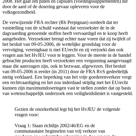
2008. Het gaat om pillen en capsules (voedingssupplementen) die
door de aard of de dosering gevaar opleveren voor de
volksgezondheid.
De verwijzende FRA rechter (Rb Perpignan) oordeelt dat ter
vaststelling van de schuld vaststaat dat verzoekster de in de
dagvaarding genoemde stoffen heeft vervaardigd en te koop heeft
aangeboden. Verzoekster brengt echter naar voren dat zij twijfelt of
het besluit van 09-05-2006, de wettelijke grondslag voor de
vervolging, verenigbaar is met EUrecht en zij verzoekt dan ook
vragen aan het HvJEU voor te leggen. Voor de meeste in de handel
gebrachte producten heeft verzoekster een vergunning aangevraagd
maar die aanvragen zijn, ook in bezwaar, afgewezen. Het besluit
van 09-05-2006 is eerder (in 2011) door de FRA RvS gedeeltelijk
nietig verklaard. Een beperking van het vrije goederenverkeer vergt
een rechtvaardiging en het zou inderdaad strijdig met het EUrecht
kunnen zijn maximumdoseringen vast te stellen zonder dat op basis
van wetenschappelijk onderzoek een veiligheidslimiet is vastgesteld.
Gezien de onzekerheid legt hij het HvJEU de volgende
vragen voor:
Vraag 1: Staan richtlijn 2002/46/EG en de
communautaire beginselen van vrij verkeer van