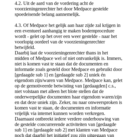
4.2. Uit de aard van de vordering acht de
voorzieningenrechter het door Medpace gestelde
spoedeisende belang aannemelijk.
4.3. Of Medpace het gelijk aan haar zijde zal krijgen in
een eventueel aanhangig te maken bodemprocedure
wordt - gelet op het over een weer gestelde - naar het
voorlopig oordeel van de voorzieningenrechter
betwijfeld.
Daarbij laat de voorzieningenrechter thans in het
midden of Medpace wel of niet ontvankelijk is. Immers,
niet is komen vast te staan dat de documenten en
informatie zoals gesteld door Medpace en gebruikt door
[gedaagde sub 1] en [gedaagde sub 2] uniek én
eigendom zijn/waren van Medpace. Medpace kan, gelet
op de gemotiveerde betwisting van [gedaagden] c.s.,
niet volstaan met alleen het blote stellen dat de
onderwerpelijke documenten haar eigendom waren/zijn
en dat deze uniek zijn. Zeker, nu naar onweersproken is
komen vast te staan, de documenten en informatie
vrijelijk via internet kunnen worden verkregen.
Daarnaast ontbreekt iedere verdere onderbouwing van
de gestelde concurrerende activiteiten van [gedaagde
sub 1] en [gedaagde sub 2] met klanten van Medpace
noch dat daarbij het initiatief zou zijn uitgegaan van