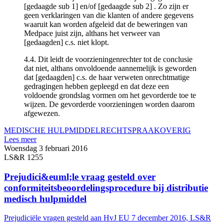
[gedaagde sub 1] en/of [gedaagde sub 2] . Zo zijn er
geen verklaringen van die klanten of andere gegevens
waaruit kan worden afgeleid dat de beweringen van
Medpace juist zijn, althans het verweer van
[gedaagden] c.s. niet klopt.
4.4. Dit leidt de voorzieningenrechter tot de conclusie
dat niet, althans onvoldoende aannemelijk is geworden
dat [gedaagden] c.s. de haar verweten onrechtmatige
gedragingen hebben gepleegd en dat deze een
voldoende grondslag vormen om het gevorderde toe te
wijzen. De gevorderde voorzieningen worden daarom
afgewezen.
MEDISCHE HULPMIDDEL
RECHTSPRAAK
OVERIG
Lees meer
Woensdag 3 februari 2016
LS&R 1255
Prejudici&euml;le vraag gesteld over
conformiteitsbeoordelingsprocedure bij distributie
medisch hulpmiddel
Prejudiciële vragen gesteld aan HvJ EU 7 december 2016, LS&R