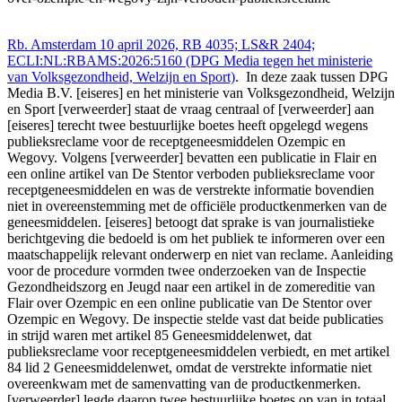
Rb. Amsterdam 10 april 2026, RB 4035; LS&R 2404;
ECLI:NL:RBAMS:2026:5160 (DPG Media tegen het ministerie
van Volksgezondheid, Welzijn en Sport)
. In deze zaak tussen DPG
Media B.V. [eiseres] en het ministerie van Volksgezondheid, Welzijn
en Sport [verweerder] staat de vraag centraal of [verweerder] aan
[eiseres] terecht twee bestuurlijke boetes heeft opgelegd wegens
publieksreclame voor de receptgeneesmiddelen Ozempic en
Wegovy. Volgens [verweerder] bevatten een publicatie in Flair en
een online artikel van De Stentor verboden publieksreclame voor
receptgeneesmiddelen en was de verstrekte informatie bovendien
niet in overeenstemming met de officiële productkenmerken van de
geneesmiddelen. [eiseres] betoogt dat sprake is van journalistieke
berichtgeving die bedoeld is om het publiek te informeren over een
maatschappelijk relevant onderwerp en niet van reclame. Aanleiding
voor de procedure vormden twee onderzoeken van de Inspectie
Gezondheidszorg en Jeugd naar een artikel in de zomereditie van
Flair over Ozempic en een online publicatie van De Stentor over
Ozempic en Wegovy. De inspectie stelde vast dat beide publicaties
in strijd waren met artikel 85 Geneesmiddelenwet, dat
publieksreclame voor receptgeneesmiddelen verbiedt, en met artikel
84 lid 2 Geneesmiddelenwet, omdat de verstrekte informatie niet
overeenkwam met de samenvatting van de productkenmerken.
[verweerder] legde daarop twee bestuurlijke boetes op van in totaal