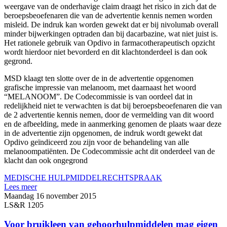
weergave van de onderhavige claim draagt het risico in zich dat de
beroepsbeoefenaren die van de advertentie kennis nemen worden
misleid. De indruk kan worden gewekt dat er bij nivolumab overall
minder bijwerkingen optraden dan bij dacarbazine, wat niet juist is.
Het rationele gebruik van Opdivo in farmacotherapeutisch opzicht
wordt hierdoor niet bevorderd en dit klachtonderdeel is dan ook
gegrond.
MSD klaagt ten slotte over de in de advertentie opgenomen
grafische impressie van melanoom, met daarnaast het woord
“MELANOOM”. De Codecommissie is van oordeel dat in
redelijkheid niet te verwachten is dat bij beroepsbeoefenaren die van
de 2 advertentie kennis nemen, door de vermelding van dit woord
en de afbeelding, mede in aanmerking genomen de plaats waar deze
in de advertentie zijn opgenomen, de indruk wordt gewekt dat
Opdivo geïndiceerd zou zijn voor de behandeling van alle
melanoompatiënten. De Codecommissie acht dit onderdeel van de
klacht dan ook ongegrond
MEDISCHE HULPMIDDEL
RECHTSPRAAK
Lees meer
Maandag 16 november 2015
LS&R 1205
Voor bruikleen van gehoorhulpmiddelen mag eigen