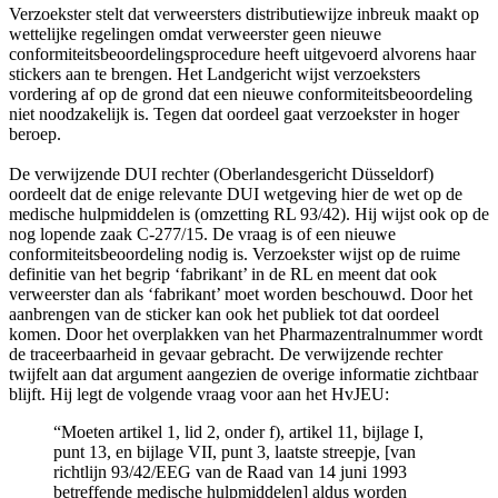
Verzoekster stelt dat verweersters distributiewijze inbreuk maakt op
wettelijke regelingen omdat verweerster geen nieuwe
conformiteitsbeoordelingsprocedure heeft uitgevoerd alvorens haar
stickers aan te brengen. Het Landgericht wijst verzoeksters
vordering af op de grond dat een nieuwe conformiteitsbeoordeling
niet noodzakelijk is. Tegen dat oordeel gaat verzoekster in hoger
beroep.
De verwijzende DUI rechter (Oberlandesgericht Düsseldorf)
oordeelt dat de enige relevante DUI wetgeving hier de wet op de
medische hulpmiddelen is (omzetting RL 93/42). Hij wijst ook op de
nog lopende zaak C-277/15. De vraag is of een nieuwe
conformiteitsbeoordeling nodig is. Verzoekster wijst op de ruime
definitie van het begrip ‘fabrikant’ in de RL en meent dat ook
verweerster dan als ‘fabrikant’ moet worden beschouwd. Door het
aanbrengen van de sticker kan ook het publiek tot dat oordeel
komen. Door het overplakken van het Pharmazentralnummer wordt
de traceerbaarheid in gevaar gebracht. De verwijzende rechter
twijfelt aan dat argument aangezien de overige informatie zichtbaar
blijft. Hij legt de volgende vraag voor aan het HvJEU:
“Moeten artikel 1, lid 2, onder f), artikel 11, bijlage I,
punt 13, en bijlage VII, punt 3, laatste streepje, [van
richtlijn 93/42/EEG van de Raad van 14 juni 1993
betreffende medische hulpmiddelen] aldus worden