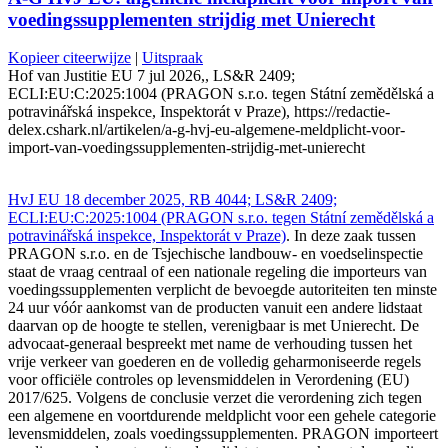
voedingssupplementen strijdig met Unierecht
Kopieer citeerwijze
|
Uitspraak
Hof van Justitie EU 7 jul 2026,, LS&R 2409;
ECLI:EU:C:2025:1004 (PRAGON s.r.o. tegen Státní zemědělská a
potravinářská inspekce, Inspektorát v Praze), https://redactie-
delex.cshark.nl/artikelen/a-g-hvj-eu-algemene-meldplicht-voor-
import-van-voedingssupplementen-strijdig-met-unierecht
HvJ EU 18 december 2025, RB 4044; LS&R 2409;
ECLI:EU:C:2025:1004 (PRAGON s.r.o. tegen Státní zemědělská a
potravinářská inspekce, Inspektorát v Praze)
. In deze zaak tussen
PRAGON s.r.o. en de Tsjechische landbouw- en voedselinspectie
staat de vraag centraal of een nationale regeling die importeurs van
voedingssupplementen verplicht de bevoegde autoriteiten ten minste
24 uur vóór aankomst van de producten vanuit een andere lidstaat
daarvan op de hoogte te stellen, verenigbaar is met Unierecht. De
advocaat-generaal bespreekt met name de verhouding tussen het
vrije verkeer van goederen en de volledig geharmoniseerde regels
voor officiële controles op levensmiddelen in Verordening (EU)
2017/625. Volgens de conclusie verzet die verordening zich tegen
een algemene en voortdurende meldplicht voor een gehele categorie
levensmiddelen, zoals voedingssupplementen. PRAGON importeert