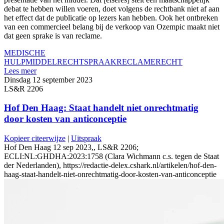
debat te hebben willen voeren, doet volgens de rechtbank niet af aan
het effect dat de publicatie op lezers kan hebben. Ook het ontbreken
van een commercieel belang bij de verkoop van Ozempic maakt niet
dat geen sprake is van reclame.
MEDISCHE
HULPMIDDEL
RECHTSPRAAK
RECLAMERECHT
Lees meer
Dinsdag 12 september 2023
LS&R 2206
Hof Den Haag: Staat handelt niet onrechtmatig
door kosten van anticonceptie
Kopieer citeerwijze
|
Uitspraak
Hof Den Haag 12 sep 2023,, LS&R 2206;
ECLI:NL:GHDHA:2023:1758 (Clara Wichmann c.s. tegen de Staat
der Nederlanden), https://redactie-delex.cshark.nl/artikelen/hof-den-
haag-staat-handelt-niet-onrechtmatig-door-kosten-van-anticonceptie