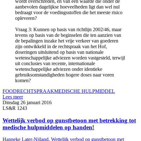
wordt overschreden, en van een waarde die onder de
aanbevolen dagelijkse hoeveelheden ligt dan wel nul
bedraagt voor de voedingsstoffen die het meeste risico
opleveren?
Vraag 3: Kunnen op basis van richtlijn 2002/46, maar
tevens op basis van de beginselen die ten aanzien van
de bepalingen inzake het vrije verkeer van goederen
zijn ontwikkeld in de rechtspraak van het Hof,
doseringen uitsluitend op basis van nationale
wetenschappelijke adviezen worden vastgesteld, terwijl
uit conclusies van recente, internationale
wetenschappelijke adviezen onder identieke
gebruiksomstandigheden hogere doses naar voren
komen?
FOOD
RECHTSPRAAK
MEDISCHE HULPMIDDEL
Lees meer
Dinsdag 26 januari 2016
LS&R 1243
Wettelijk verbod op gunstbetoon met betrekking tot
medische hulpmiddelen op handen!
Hanneke Later-Nijland, Wettelijk verbod op gunstbetoon met