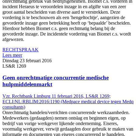
onrechtmatig gebruik van bedrijfsgeheimen. Biomet c.s. vorderen in
incident Heraeus te veroordelen inzage in en afgifte van een zeer
groot aantal bescheiden van diverse aard te verstrekken. Deze
vordering is te beschouwen als een 'hengeltochtje', aangezien de
gevorderde inzage geen betrekking heeft op ‘bepaalde’ bescheiden.
Hierdoor hebben Biomet c.s. geen rechtmatig belang bij de
gevorderde inzage. De incidentele vordering van Biomet c.s. wordt
afgewezen.
RECHTSPRAAK
Lees meer
Dinsdag 23 februari 2016
LS&R 1269
Geen onrechtmatige concurrentie medische
hulpmiddelenmarkt
Vzr. Rechtbank Limburg 11 februari 2016, LS&R 1269;
ECLI:NL:RBLIM:2016:1190 (Medpace medical device tegen Medq
consultants)
Onrechtmatig handelen/verrichten concurrerende werkzaamheden.
Medewerkers (gedaagden) nemen ontslag en beginnen eigen, op
bedrijf van vorige werkgever lijkende onderneming. Eiseres,
voormalig werkgever, verwijt gedaagden door gebruik te maken van
informatie en documenten van eiseres concurrerend te handelen,