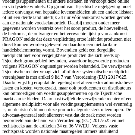
voedingssupplementen uit andere lidstaten en verkoopt deze online
en via fysieke winkels. Op grond van Tsjechische regelgeving moet
iedere ontvangst van bepaalde levensmiddelen uit een andere lidstaat
of uit een derde land uiterlijk 24 uur vóór aankomst worden gemeld
aan de nationale voedselautoriteit. Daarbij moeten onder meer
gegevens worden verstrekt over het soort product, de hoeveelheid,
de herkomst, de ontvanger en het verwachte tijdstip van aankomst.
PRAGON stelde dat deze verplichting ertoe leidt dat producten niet
direct kunnen worden geleverd en daardoor een niet-tarifaire
handelsbelemmering vormt. Bovendien geldt een dergelijke
meldplicht niet voor vergelijkbare producten die zich reeds op
Tsjechisch grondgebied bevinden, waardoor ingevoerde producten
volgens PRAGON ongunstiger worden behandeld. De verwijzende
Tsjechische rechter vraagt zich af of deze systematische meldplicht
verenigbaar is met artikel 9 lid 7 van Verordening (EU) 2017/625.
Daarbij wijst hij erop dat de regeling niet alleen extra administratieve
lasten en kosten veroorzaakt, maar ook producenten en distributeurs
kan ontmoedigen om voedingssupplementen op de Tsjechische
markt aan te bieden. Daarnaast twijfelt de verwijzende rechter of een
algemene meldplicht voor alle voedingssupplementen wel evenredig
is, nu de risico's binnen deze productcategorie sterk uiteenlopen. De
advocaat-generaal stelt allereerst vast dat de zaak moet worden
beoordeeld aan de hand van Verordening (EU) 2017/625 en niet
rechtstreeks aan de artikelen 34 en 36 VWEU. Volgens vaste
rechtspraak worden nationale maatregelen immers uitsluitend