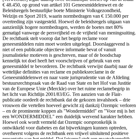
€ 48.450, op grond van artikel 101 Geneesmiddelenwet en de
Beleidsregels bestuurlijke boete Ministerie Volksgezondheid,
Welzijn en Sport 2019, waarin normbedragen van € 150.000 per
overtreding zijn vastgesteld. Hoewel de beleidsregels uitgaan van
aanzienlijk hogere normbedragen, werden de boetes met 80%
gematigd vanwege de persvrijheid en de vrijheid van meningsuiting.
De rechtbank stelt voorop dat het begrip reclame voor
geneesmiddelen ruim moet worden uitgelegd. Doorslaggevend is
niet of een publicatie objectieve informatie bevat of vanuit
journalistieke motieven is geschreven, maar of de boodschap
kennelijk tot doel heeft het voorschrijven of gebruik van een
geneesmiddel te bevorderen. De rechtbank verwijst daarbij naar de
wettelijke definities van reclame en publieksreclame in de
Geneesmiddelenwet en naar vaste jurisprudentie van de Afdeling
bestuursrechtspraak van de Raad van State en het Hof van Justitie
van de Europese Unie (Merckle) over het ruime reclamebegrip in
het licht van Richtlijn 2001/83/EG. Ten aanzien van de Flair-
publicatie oordeelt de rechtbank dat de gekozen invalshoek – drie
vrouwen die vertellen hoeveel gewicht zij dankzij Ozempic verloren
– en de prominente koppen als "Wondermiddel" en "Voor mij is het
een WONDERMIDDEL" een duidelijk wervend karakter hebben.
Hoewel ook wordt vermeld dat Ozempic oorspronkelijk is
ontwikkeld voor diabetes en dat bijwerkingen kunnen optreden,
overheerst volgens de rechtbank een vrijwel uitsluitend positieve
presentatie van het middel. Dat [eiseres] stelt een maatschappelijk