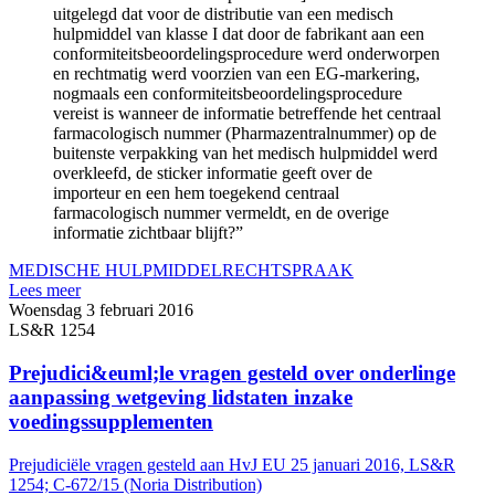
uitgelegd dat voor de distributie van een medisch
hulpmiddel van klasse I dat door de fabrikant aan een
conformiteitsbeoordelingsprocedure werd onderworpen
en rechtmatig werd voorzien van een EG-markering,
nogmaals een conformiteitsbeoordelingsprocedure
vereist is wanneer de informatie betreffende het centraal
farmacologisch nummer (Pharmazentralnummer) op de
buitenste verpakking van het medisch hulpmiddel werd
overkleefd, de sticker informatie geeft over de
importeur en een hem toegekend centraal
farmacologisch nummer vermeldt, en de overige
informatie zichtbaar blijft?”
MEDISCHE HULPMIDDEL
RECHTSPRAAK
Lees meer
Woensdag 3 februari 2016
LS&R 1254
Prejudici&euml;le vragen gesteld over onderlinge
aanpassing wetgeving lidstaten inzake
voedingssupplementen
Prejudiciële vragen gesteld aan HvJ EU 25 januari 2016, LS&R
1254; C-672/15 (Noria Distribution)