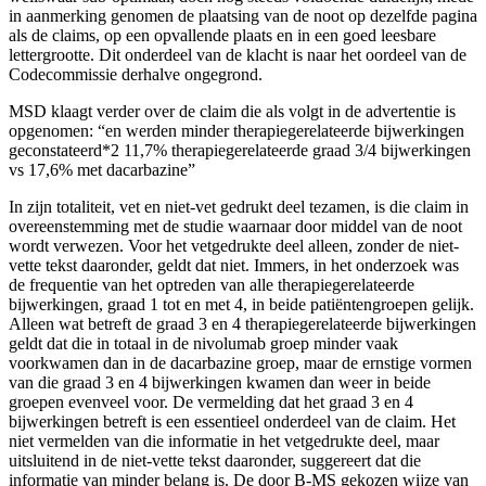
in aanmerking genomen de plaatsing van de noot op dezelfde pagina
als de claims, op een opvallende plaats en in een goed leesbare
lettergrootte. Dit onderdeel van de klacht is naar het oordeel van de
Codecommissie derhalve ongegrond.
MSD klaagt verder over de claim die als volgt in de advertentie is
opgenomen: “en werden minder therapiegerelateerde bijwerkingen
geconstateerd*2 11,7% therapiegerelateerde graad 3/4 bijwerkingen
vs 17,6% met dacarbazine”
In zijn totaliteit, vet en niet-vet gedrukt deel tezamen, is die claim in
overeenstemming met de studie waarnaar door middel van de noot
wordt verwezen. Voor het vetgedrukte deel alleen, zonder de niet-
vette tekst daaronder, geldt dat niet. Immers, in het onderzoek was
de frequentie van het optreden van alle therapiegerelateerde
bijwerkingen, graad 1 tot en met 4, in beide patiëntengroepen gelijk.
Alleen wat betreft de graad 3 en 4 therapiegerelateerde bijwerkingen
geldt dat die in totaal in de nivolumab groep minder vaak
voorkwamen dan in de dacarbazine groep, maar de ernstige vormen
van die graad 3 en 4 bijwerkingen kwamen dan weer in beide
groepen evenveel voor. De vermelding dat het graad 3 en 4
bijwerkingen betreft is een essentieel onderdeel van de claim. Het
niet vermelden van die informatie in het vetgedrukte deel, maar
uitsluitend in de niet-vette tekst daaronder, suggereert dat die
informatie van minder belang is. De door B-MS gekozen wijze van