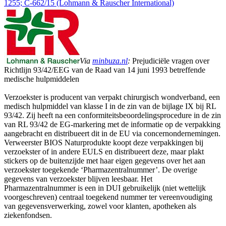
1255; C-662/15 (Lohmann & Rauscher International)
Via
minbuza.nl
:
Prejudiciële vragen over
Richtlijn 93/42/EEG van de Raad van 14 juni 1993 betreffende
medische hulpmiddelen
Verzoekster is producent van verpakt chirurgisch wondverband, een
medisch hulpmiddel van klasse I in de zin van de bijlage IX bij RL
93/42. Zij heeft na een conformiteitsbeoordelingsprocedure in de zin
van RL 93/42 de EG-markering met de informatie op de verpakking
aangebracht en distribueert dit in de EU via concernondernemingen.
Verweerster BIOS Naturprodukte koopt deze verpakkingen bij
verzoekster of in andere EULS en distribueert deze, maar plakt
stickers op de buitenzijde met haar eigen gegevens over het aan
verzoekster toegekende ‘Pharmazentralnummer’. De overige
gegevens van verzoekster blijven leesbaar. Het
Pharmazentralnummer is een in DUI gebruikelijk (niet wettelijk
voorgeschreven) centraal toegekend nummer ter vereenvoudiging
van gegevensverwerking, zowel voor klanten, apotheken als
ziekenfondsen.