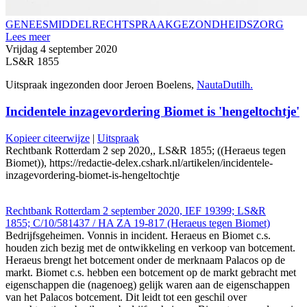
GENEESMIDDEL
RECHTSPRAAK
GEZONDHEIDSZORG
Lees meer
Vrijdag 4 september 2020
LS&R 1855
Uitspraak ingezonden door Jeroen Boelens,
NautaDutilh.
Incidentele inzagevordering Biomet is 'hengeltochtje'
Kopieer citeerwijze
|
Uitspraak
Rechtbank Rotterdam 2 sep 2020,, LS&R 1855; ((Heraeus tegen
Biomet)), https://redactie-delex.cshark.nl/artikelen/incidentele-
inzagevordering-biomet-is-hengeltochtje
Rechtbank Rotterdam 2 september 2020, IEF 19399; LS&R
1855; C/10/581437 / HA ZA 19-817 (Heraeus tegen Biomet)
Bedrijfsgeheimen. Vonnis in incident. Heraeus en Biomet c.s.
houden zich bezig met de ontwikkeling en verkoop van botcement.
Heraeus brengt het botcement onder de merknaam Palacos op de
markt. Biomet c.s. hebben een botcement op de markt gebracht met
eigenschappen die (nagenoeg) gelijk waren aan de eigenschappen
van het Palacos botcement. Dit leidt tot een geschil over