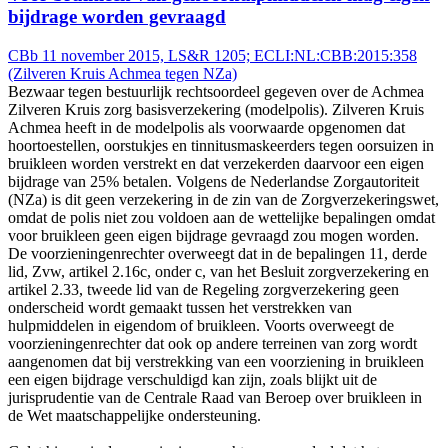
bijdrage worden gevraagd
CBb 11 november 2015, LS&R 1205; ECLI:NL:CBB:2015:358
(Zilveren Kruis Achmea tegen NZa)
Bezwaar tegen bestuurlijk rechtsoordeel gegeven over de Achmea
Zilveren Kruis zorg basisverzekering (modelpolis). Zilveren Kruis
Achmea heeft in de modelpolis als voorwaarde opgenomen dat
hoortoestellen, oorstukjes en tinnitusmaskeerders tegen oorsuizen in
bruikleen worden verstrekt en dat verzekerden daarvoor een eigen
bijdrage van 25% betalen. Volgens de Nederlandse Zorgautoriteit
(NZa) is dit geen verzekering in de zin van de Zorgverzekeringswet,
omdat de polis niet zou voldoen aan de wettelijke bepalingen omdat
voor bruikleen geen eigen bijdrage gevraagd zou mogen worden.
De voorzieningenrechter overweegt dat in de bepalingen 11, derde
lid, Zvw, artikel 2.16c, onder c, van het Besluit zorgverzekering en
artikel 2.33, tweede lid van de Regeling zorgverzekering geen
onderscheid wordt gemaakt tussen het verstrekken van
hulpmiddelen in eigendom of bruikleen. Voorts overweegt de
voorzieningenrechter dat ook op andere terreinen van zorg wordt
aangenomen dat bij verstrekking van een voorziening in bruikleen
een eigen bijdrage verschuldigd kan zijn, zoals blijkt uit de
jurisprudentie van de Centrale Raad van Beroep over bruikleen in
de Wet maatschappelijke ondersteuning.