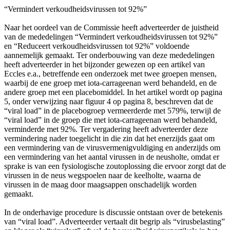
“Vermindert verkoudheidsvirussen tot 92%”
Naar het oordeel van de Commissie heeft adverteerder de juistheid
van de mededelingen “Vermindert verkoudheidsvirussen tot 92%”
en “Reduceert verkoudheidsvirussen tot 92%” voldoende
aannemelijk gemaakt. Ter onderbouwing van deze mededelingen
heeft adverteerder in het bijzonder gewezen op een artikel van
Eccles e.a., betreffende een onderzoek met twee groepen mensen,
waarbij de ene groep met iota-carrageenan werd behandeld, en de
andere groep met een placebomiddel. In het artikel wordt op pagina
5, onder verwijzing naar figuur 4 op pagina 8, beschreven dat de
“viral load” in de placebogroep vermeerderde met 579%, terwijl de
“viral load” in de groep die met iota-carrageenan werd behandeld,
verminderde met 92%. Ter vergadering heeft adverteerder deze
vermindering nader toegelicht in die zin dat het enerzijds gaat om
een vermindering van de virusvermenigvuldiging en anderzijds om
een vermindering van het aantal virussen in de neusholte, omdat er
sprake is van een fysiologische zoutoplossing die ervoor zorgt dat de
virussen in de neus wegspoelen naar de keelholte, waarna de
virussen in de maag door maagsappen onschadelijk worden
gemaakt.
In de onderhavige procedure is discussie ontstaan over de betekenis
van “viral load”. Adverteerder vertaalt dit begrip als “virusbelasting”