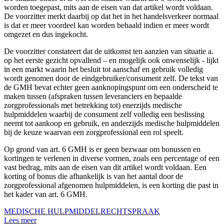
worden toegepast, mits aan de eisen van dat artikel wordt voldaan.
De voorzitter merkt daarbij op dat het in het handelsverkeer normaal
is dat er meer voordeel kan worden behaald indien er meer wordt
omgezet en dus ingekocht.
De voorzitter constateert dat de uitkomst ten aanzien van situatie a.
op het eerste gezicht opvallend – en mogelijk ook onwenselijk - lijkt
in een markt waarin het besluit tot aanschaf en gebruik volledig
wordt genomen door de eindgebruiker/consument zelf. De tekst van
de GMH bevat echter geen aanknopingspunt om een onderscheid te
maken tussen (afspraken tussen leveranciers en bepaalde
zorgprofessionals met betrekking tot) enerzijds medische
hulpmiddelen waarbij de consument zelf volledig een beslissing
neemt tot aankoop en gebruik, en anderzijds medische hulpmiddelen
bij de keuze waarvan een zorgprofessional een rol speelt.
Op grond van art. 6 GMH is er geen bezwaar om bonussen en
kortingen te verlenen in diverse vormen, zoals een percentage of een
vast bedrag, mits aan de eisen van dit artikel wordt voldaan. Een
korting of bonus die afhankelijk is van het aantal door de
zorgprofessional afgenomen hulpmiddelen, is een korting die past in
het kader van art. 6 GMH.
MEDISCHE HULPMIDDEL
RECHTSPRAAK
Lees meer