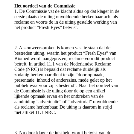
Het oordeel van de Commissie
1. De Commissie vat de klacht aldus op dat klager in de
eerste plaats de uiting onvoldoende herkenbaar acht als
reclame en voorts de in de uiting gestelde werking van
het product “Fresh Eyes” betwist.
2. Als onweersproken is komen vast te staan dat de
bestreden uiting, waarin het product “Fresh Eyes” van
Biomed wordt aangeprezen, reclame voor dit product
betreft. In artikel 11.1 van de Nederlandse Reclame
Code (NRC) is bepaald dat reclame duidelijk als
zodanig herkenbaar dient te zijn “door opmaak,
presentatie, inhoud of anderszins, mede gelet op het
publiek waarvoor zij is bestemd”. Naar het oordeel van
de Commissie is de uiting door de op een artikel
lijkende opmaak ervan en het ontbreken van de
aanduiding “advertentie” of “advertorial” onvoldoende
als reclame herkenbaar. De uiting is daarom in strijd
met artikel 11.1 NRC.
3. Nu door klager de juistheid wordt betwist van de