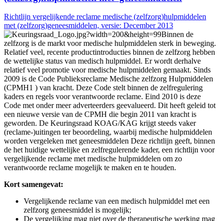
Richtlijn vergelijkende reclame medische (zelfzorg)hulpmiddelen
met (zelfzorg)geneesmiddelen, versie: December 2013
Binnen de
zelfzorg is de markt voor medische hulpmiddelen sterk in beweging.
Relatief veel, recente productintroducties binnen de zelfzorg hebben
de wettelijke status van medisch hulpmiddel. Er wordt derhalve
relatief veel promotie voor medische hulpmiddelen gemaakt. Sinds
2009 is de Code Publieksreclame Medische zelfzorg Hulpmiddelen
(CPMH1 ) van kracht. Deze Code stelt binnen de zelfregulering
kaders en regels voor verantwoorde reclame. Eind 2010 is deze
Code met onder meer adverteerders geevalueerd. Dit heeft geleid tot
een nieuwe versie van de CPMH die begin 2011 van kracht is
geworden. De Keuringsraad KOAG/KAG krijgt steeds vaker
(reclame-)uitingen ter beoordeling, waarbij medische hulpmiddelen
worden vergeleken met geneesmiddelen Deze richtlijn geeft, binnen
de het huidige wettelijke en zelfregulerende kader, een richtlijn voor
vergelijkende reclame met medische hulpmiddelen om zo
verantwoorde reclame mogelijk te maken en te houden.
Kort samengevat:
Vergelijkende reclame van een medisch hulpmiddel met een
zelfzorg geneesmiddel is mogelijk;
De vergelijking mag niet over de therapeutische werking mag