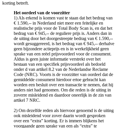
korting betreft.
Het oordeel van de voorzitter
1) Als erkend is komen vast te staan dat het bedrag van
€ 1.590,-- in Nederland niet meer een feitelijke en
realistische prijs voor de Total Body Scan is, en dat het
bedrag van € 945,-- de reguliere prijs is. Anders dan in
de uiting door het doorgestreepte bedrag van € 1.590,--
wordt gesuggereerd, is het bedrag van € 945,-- derhalve
geen bijzondere actieprijs en is in werkelijkheid geen
sprake van een reëel prijsvoordeel voor de consument.
Aldus is geen juiste informatie verstrekt over het
bestaan van een specifiek prijsvoordeel als bedoeld
onder d van artikel 8.2 van de Nederlandse Reclame
Code (NRC). Voorts is de voorzitter van oordeel dat de
gemiddelde consument hierdoor ertoe gebracht kan
worden een besluit over een transactie te nemen, dat hij
anders niet had genomen. Om die reden is de uiting in
zoverre misleidend en daardoor oneerlijk in de zin van
artikel 7 NRC.
2) Om dezelfde reden als hiervoor genoemd is de uiting
ook misleidend voor zover daarin wordt gesproken
over een “extra” korting. Er is immers blijkens het
voorgaande geen sprake van een als “extra” te