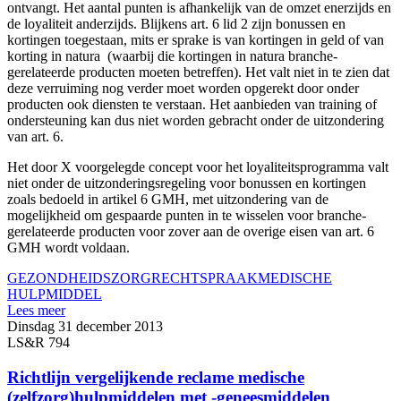
ontvangt. Het aantal punten is afhankelijk van de omzet enerzijds en
de loyaliteit anderzijds. Blijkens art. 6 lid 2 zijn bonussen en
kortingen toegestaan, mits er sprake is van kortingen in geld of van
korting in natura (waarbij die kortingen in natura branche-
gerelateerde producten moeten betreffen). Het valt niet in te zien dat
deze verruiming nog verder moet worden opgerekt door onder
producten ook diensten te verstaan. Het aanbieden van training of
ondersteuning kan dus niet worden gebracht onder de uitzondering
van art. 6.
Het door X voorgelegde concept voor het loyaliteitsprogramma valt
niet onder de uitzonderingsregeling voor bonussen en kortingen
zoals bedoeld in artikel 6 GMH, met uitzondering van de
mogelijkheid om gespaarde punten in te wisselen voor branche-
gerelateerde producten voor zover aan de overige eisen van art. 6
GMH wordt voldaan.
GEZONDHEIDSZORG
RECHTSPRAAK
MEDISCHE
HULPMIDDEL
Lees meer
Dinsdag 31 december 2013
LS&R 794
Richtlijn vergelijkende reclame medische
(zelfzorg)hulpmiddelen met -geneesmiddelen