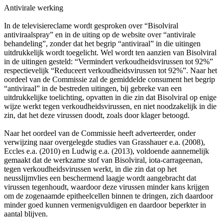
Antivirale werking
In de televisiereclame wordt gesproken over “Bisolviral
antiviraalspray” en in de uiting op de website over “antivirale
behandeling”, zonder dat het begrip “antiviraal” in die uitingen
uitdrukkelijk wordt toegelicht. Wel wordt ten aanzien van Bisolviral
in de uitingen gesteld: “Vermindert verkoudheidsvirussen tot 92%”
respectievelijk “Reduceert verkoudheidsvirussen tot 92%”. Naar het
oordeel van de Commissie zal de gemiddelde consument het begrip
“antiviraal” in de bestreden uitingen, bij gebreke van een
uitdrukkelijke toelichting, opvatten in die zin dat Bisolviral op enige
wijze werkt tegen verkoudheidsvirussen, en niet noodzakelijk in die
zin, dat het deze virussen doodt, zoals door klager betoogd.
Naar het oordeel van de Commissie heeft adverteerder, onder
verwijzing naar overgelegde studies van Grasshauer e.a. (2008),
Eccles e.a. (2010) en Ludwig e.a. (2013), voldoende aannemelijk
gemaakt dat de werkzame stof van Bisolviral, iota-carrageenan,
tegen verkoudheidsvirussen werkt, in die zin dat op het
neusslijmvlies een beschermend laagje wordt aangebracht dat
virussen tegenhoudt, waardoor deze virussen minder kans krijgen
om de zogenaamde epitheelcellen binnen te dringen, zich daardoor
minder goed kunnen vermenigvuldigen en daardoor beperkter in
aantal blijven.