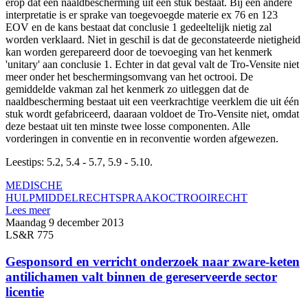
erop dat een naaldbescherming uit één stuk bestaat. Bij een andere
interpretatie is er sprake van toegevoegde materie ex 76 en 123
EOV en de kans bestaat dat conclusie 1 gedeeltelijk nietig zal
worden verklaard. Niet in geschil is dat de geconstateerde nietigheid
kan worden gerepareerd door de toevoeging van het kenmerk
'unitary' aan conclusie 1. Echter in dat geval valt de Tro-Vensite niet
meer onder het beschermingsomvang van het octrooi. De
gemiddelde vakman zal het kenmerk zo uitleggen dat de
naaldbescherming bestaat uit een veerkrachtige veerklem die uit één
stuk wordt gefabriceerd, daaraan voldoet de Tro-Vensite niet, omdat
deze bestaat uit ten minste twee losse componenten. Alle
vorderingen in conventie en in reconventie worden afgewezen.
Leestips: 5.2, 5.4 - 5.7, 5.9 - 5.10.
MEDISCHE
HULPMIDDEL
RECHTSPRAAK
OCTROOIRECHT
Lees meer
Maandag 9 december 2013
LS&R 775
Gesponsord en verricht onderzoek naar zware-keten
antilichamen valt binnen de gereserveerde sector
licentie