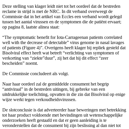
Deze stelling van klager leidt niet tot het oordeel dat de bestreden
reclame in strijd is met de NRC. In dit verband overweegt de
Commissie dat in het artikel van Eccles een verband wordt gelegd
tussen het aantal virussen en de symptomen die de patiënt ervaart;
op pagina 8, laatste alinea staat:
“The symptomatic benefit for Iota-Carrageenan patients correlated
well with the decrease of detectable” virus genome in nasal lavages
of patients (Figure 4)”. Overigens heeft klager bij repliek gesteld dat
Bisolviral effect heeft wat betreft “verlichting van symptomen of
verkorting van “ziekte”duur”, zij het dat hij dit effect “zeer
bescheiden” noemt.
De Commissie concludeert als volgt.
Naar haar oordeel zal de gemiddelde consument het begrip
“antiviraal” in de bestreden uitingen, bij gebreke van een
uitdrukkelijke toelichting, opvatten in die zin dat Bisolviral op enige
wijze werkt tegen verkoudheidsvirussen.
De slotconclusie is dat adverteerder haar beweringen met betrekking
tot haar product voldoende met bevindingen uit wetenschappelijke
onderzoeken heeft gestaafd en dat er geen aanleiding is te
veronderstellen dat de consument bij zijn beslissing al dan niet tot