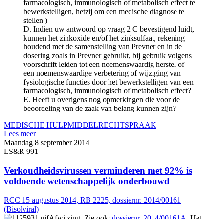
farmacologisch, immunologisch of metabolisch effect te
bewerkstelligen, hetzij om een medische diagnose te
stellen.)
D. Indien uw antwoord op vraag 2 C bevestigend luidt,
kunnen het zinkoxide en/of het zinksulfaat, rekening
houdend met de samenstelling van Prevner en in de
dosering zoals in Prevner gebruikt, bij gebruik volgens
voorschrift leiden tot een noemenswaardig herstel of
een noemenswaardige verbetering of wijziging van
fysiologische functies door het bewerkstelligen van een
farmacologisch, immunologisch of metabolisch effect?
E. Heeft u overigens nog opmerkingen die voor de
beoordeling van de zaak van belang kunnen zijn?
MEDISCHE HULPMIDDEL
RECHTSPRAAK
Lees meer
Maandag 8 september 2014
LS&R 991
Verkoudheidsvirussen verminderen met 92% is
voldoende wetenschappelijk onderbouwd
RCC 15 augustus 2014, RB 2225, dossiernr. 2014/00161
(Bisolviral)
Afwijzing. Zie ook:
dossiernr. 2014/00161A
. Het