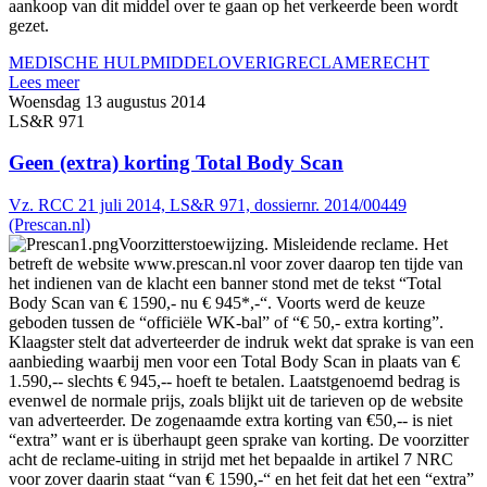
aankoop van dit middel over te gaan op het verkeerde been wordt
gezet.
MEDISCHE HULPMIDDEL
OVERIG
RECLAMERECHT
Lees meer
Woensdag 13 augustus 2014
LS&R 971
Geen (extra) korting Total Body Scan
Vz. RCC 21 juli 2014, LS&R 971, dossiernr. 2014/00449
(Prescan.nl)
Voorzitterstoewijzing. Misleidende reclame. Het
betreft de website www.prescan.nl voor zover daarop ten tijde van
het indienen van de klacht een banner stond met de tekst “Total
Body Scan van € 1590,- nu € 945*,-“. Voorts werd de keuze
geboden tussen de “officiële WK-bal” of “€ 50,- extra korting”.
Klaagster stelt dat adverteerder de indruk wekt dat sprake is van een
aanbieding waarbij men voor een Total Body Scan in plaats van €
1.590,-- slechts € 945,-- hoeft te betalen. Laatstgenoemd bedrag is
evenwel de normale prijs, zoals blijkt uit de tarieven op de website
van adverteerder. De zogenaamde extra korting van €50,-- is niet
“extra” want er is überhaupt geen sprake van korting. De voorzitter
acht de reclame-uiting in strijd met het bepaalde in artikel 7 NRC
voor zover daarin staat “van € 1590,-“ en het feit dat het een “extra”