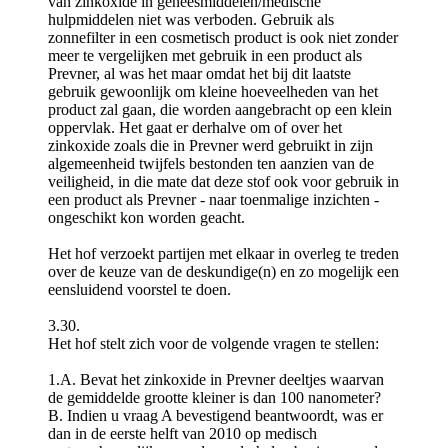
van zinkoxide in geneesmiddelen/medische
hulpmiddelen niet was verboden. Gebruik als
zonnefilter in een cosmetisch product is ook niet zonder
meer te vergelijken met gebruik in een product als
Prevner, al was het maar omdat het bij dit laatste
gebruik gewoonlijk om kleine hoeveelheden van het
product zal gaan, die worden aangebracht op een klein
oppervlak. Het gaat er derhalve om of over het
zinkoxide zoals die in Prevner werd gebruikt in zijn
algemeenheid twijfels bestonden ten aanzien van de
veiligheid, in die mate dat deze stof ook voor gebruik in
een product als Prevner - naar toenmalige inzichten -
ongeschikt kon worden geacht.
Het hof verzoekt partijen met elkaar in overleg te treden
over de keuze van de deskundige(n) en zo mogelijk een
eensluidend voorstel te doen.
3.30.
Het hof stelt zich voor de volgende vragen te stellen:
1.A. Bevat het zinkoxide in Prevner deeltjes waarvan
de gemiddelde grootte kleiner is dan 100 nanometer?
B. Indien u vraag A bevestigend beantwoordt, was er
dan in de eerste helft van 2010 op medisch