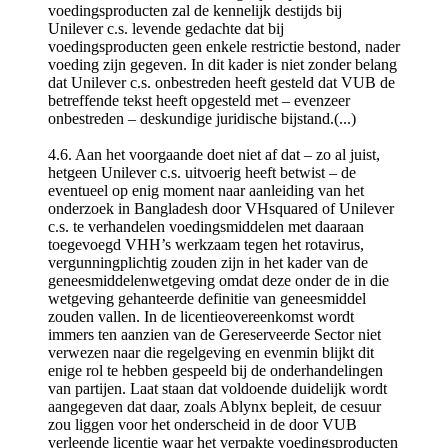
voedingsproducten zal de kennelijk destijds bij
Unilever c.s. levende gedachte dat bij
voedingsproducten geen enkele restrictie bestond, nader
voeding zijn gegeven. In dit kader is niet zonder belang
dat Unilever c.s. onbestreden heeft gesteld dat VUB de
betreffende tekst heeft opgesteld met – evenzeer
onbestreden – deskundige juridische bijstand.(...)
4.6. Aan het voorgaande doet niet af dat – zo al juist,
hetgeen Unilever c.s. uitvoerig heeft betwist – de
eventueel op enig moment naar aanleiding van het
onderzoek in Bangladesh door VHsquared of Unilever
c.s. te verhandelen voedingsmiddelen met daaraan
toegevoegd VHH’s werkzaam tegen het rotavirus,
vergunningplichtig zouden zijn in het kader van de
geneesmiddelenwetgeving omdat deze onder de in die
wetgeving gehanteerde definitie van geneesmiddel
zouden vallen. In de licentieovereenkomst wordt
immers ten aanzien van de Gereserveerde Sector niet
verwezen naar die regelgeving en evenmin blijkt dit
enige rol te hebben gespeeld bij de onderhandelingen
van partijen. Laat staan dat voldoende duidelijk wordt
aangegeven dat daar, zoals Ablynx bepleit, de cesuur
zou liggen voor het onderscheid in de door VUB
verleende licentie waar het verpakte voedingsproducten