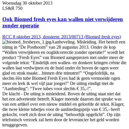
Woensdag 30 oktober 2013
LS&R 750
Ook Biomed fresh eyes kan wallen niet verwijderen
zonder operatie
RCC 8 oktober 2013, dossiernr. 2013/00713 (Biomed fresh eyes)
Aanbeveling. Misleiding. Het betreft een
uiting in “De Posthoorn” van 28 augustus 2013. Onder de kop
“Wallen verwijderen en ooglidcorrectie zonder operatie!” wordt het
product “Fresh Eyes” van Biomed aangeprezen met onder meer de
volgende tekst: “Eindelijk een wallen- en donkere kringen crème die
wallen laat verdwijnen en de huid onder én boven de ogen weer
glad en strak maakt…binnen drie minuten!” “Ongelofelijk, na
slechts één tube Biomed Fresh Eyes had ik geen vermoeide ogen
meer en leek ik wel vijf jaar jonger!” De uiting eindigt met de
“Aanbieding”: “Twee tubes voor slechts € 35,-!”.
De klacht - De uiting is misleidend. Boven de uiting staat niet dat
het een advertentie betreft. Klager meende daarom dat sprake was
van een artikel over een nieuw middel en geloofde de tekst. Klager,
die twee kleine tubetjes voor de aanbiedingsprijs van € 35,- heeft
gekocht, voelt zich door de uiting “behoorlijk opgelicht”. Op zijn
telefonisch verzoek zal hem door de leverancier het geld worden
teruggegeven.