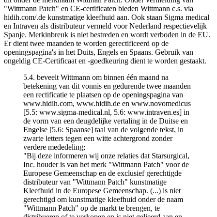
"Wittmann Patch" en CE-certificaten bieden Wittmann c.s. via
hidih.com/.de kunstmatige kleefhuid aan. Ook staan Sigma medical
en Intraven als distributeur vermeld voor Nederland respectievelijk
Spanje. Merkinbreuk is niet bestreden en wordt verboden in de EU.
Er dient twee maanden te worden gerectificeerd op de
openingspagina's in het Duits, Engels en Spaans. Gebruik van
ongeldig CE-Certificaat en -goedkeuring dient te worden gestaakt.
5.4. beveelt Wittmann om binnen één maand na
betekening van dit vonnis en gedurende twee maanden
een rectificatie te plaatsen op de openingspagina van
www.hidih.com, www.hidih.de en www.novomedicus
[5.5: www.sigma-medical.nl, 5.6: www.intraven.es] in
de vorm van een deugdelijke vertaling in de Duitse en
Engelse [5.6: Spaanse] taal van de volgende tekst, in
zwarte letters tegen een witte achtergrond zonder
verdere mededeling;
"Bij deze informeren wij onze relaties dat Starsurgical,
Inc. houder is van het merk "Wittmann Patch" voor de
Europese Gemeenschap en de exclusief gerechtigde
distributeur van "Wittmann Patch" kunstmatige
Kleefhuid in de Europese Gemeenschap. (...) is niet
gerechtigd om kunstmatige kleefhuid onder de naam
"Wittmann Patch" op de markt te brengen, te
distribueren of te verkopen en is niet gelieerd aan en