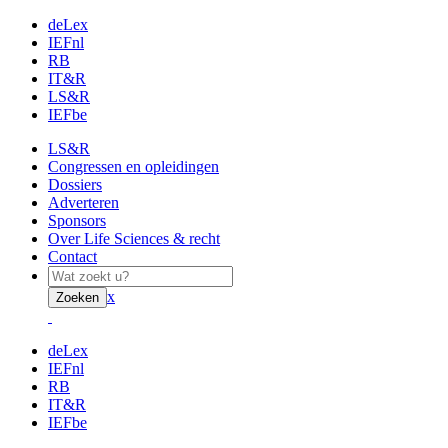
deLex
IEFnl
RB
IT&R
LS&R
IEFbe
LS&R
Congressen en opleidingen
Dossiers
Adverteren
Sponsors
Over Life Sciences & recht
Contact
x
Zoeken
deLex
IEFnl
RB
IT&R
IEFbe