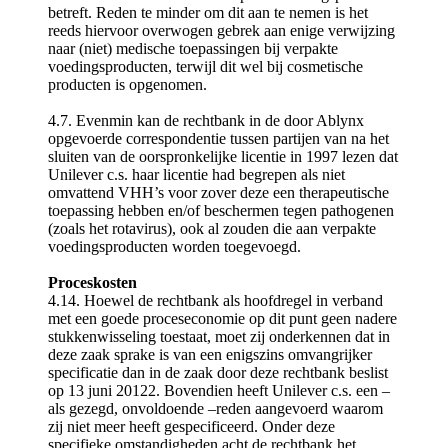
betreft. Reden te minder om dit aan te nemen is het
reeds hiervoor overwogen gebrek aan enige verwijzing
naar (niet) medische toepassingen bij verpakte
voedingsproducten, terwijl dit wel bij cosmetische
producten is opgenomen.
4.7. Evenmin kan de rechtbank in de door Ablynx
opgevoerde correspondentie tussen partijen van na het
sluiten van de oorspronkelijke licentie in 1997 lezen dat
Unilever c.s. haar licentie had begrepen als niet
omvattend VHH’s voor zover deze een therapeutische
toepassing hebben en/of beschermen tegen pathogenen
(zoals het rotavirus), ook al zouden die aan verpakte
voedingsproducten worden toegevoegd.
Proceskosten
4.14. Hoewel de rechtbank als hoofdregel in verband
met een goede proceseconomie op dit punt geen nadere
stukkenwisseling toestaat, moet zij onderkennen dat in
deze zaak sprake is van een enigszins omvangrijker
specificatie dan in de zaak door deze rechtbank beslist
op 13 juni 20122. Bovendien heeft Unilever c.s. een –
als gezegd, onvoldoende –reden aangevoerd waarom
zij niet meer heeft gespecificeerd. Onder deze
specifieke omstandigheden acht de rechtbank het