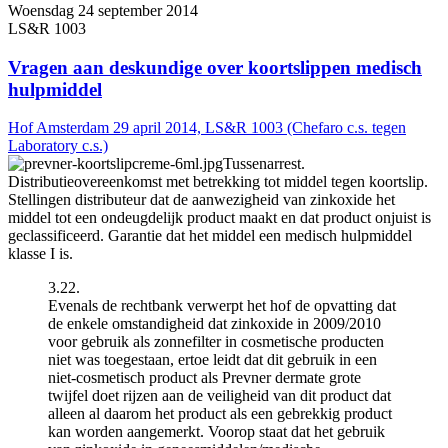
Woensdag 24 september 2014
LS&R 1003
Vragen aan deskundige over koortslippen medisch
hulpmiddel
Hof Amsterdam 29 april 2014, LS&R 1003 (Chefaro c.s. tegen
Laboratory c.s.)
Tussenarrest.
Distributieovereenkomst met betrekking tot middel tegen koortslip.
Stellingen distributeur dat de aanwezigheid van zinkoxide het
middel tot een ondeugdelijk product maakt en dat product onjuist is
geclassificeerd. Garantie dat het middel een medisch hulpmiddel
klasse I is.
3.22.
Evenals de rechtbank verwerpt het hof de opvatting dat
de enkele omstandigheid dat zinkoxide in 2009/2010
voor gebruik als zonnefilter in cosmetische producten
niet was toegestaan, ertoe leidt dat dit gebruik in een
niet-cosmetisch product als Prevner dermate grote
twijfel doet rijzen aan de veiligheid van dit product dat
alleen al daarom het product als een gebrekkig product
kan worden aangemerkt. Voorop staat dat het gebruik