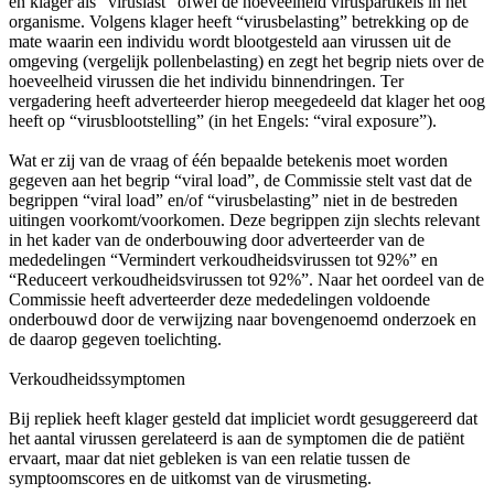
en klager als “viruslast” ofwel de hoeveelheid viruspartikels in het
organisme. Volgens klager heeft “virusbelasting” betrekking op de
mate waarin een individu wordt blootgesteld aan virussen uit de
omgeving (vergelijk pollenbelasting) en zegt het begrip niets over de
hoeveelheid virussen die het individu binnendringen. Ter
vergadering heeft adverteerder hierop meegedeeld dat klager het oog
heeft op “virusblootstelling” (in het Engels: “viral exposure”).
Wat er zij van de vraag of één bepaalde betekenis moet worden
gegeven aan het begrip “viral load”, de Commissie stelt vast dat de
begrippen “viral load” en/of “virusbelasting” niet in de bestreden
uitingen voorkomt/voorkomen. Deze begrippen zijn slechts relevant
in het kader van de onderbouwing door adverteerder van de
mededelingen “Vermindert verkoudheidsvirussen tot 92%” en
“Reduceert verkoudheidsvirussen tot 92%”. Naar het oordeel van de
Commissie heeft adverteerder deze mededelingen voldoende
onderbouwd door de verwijzing naar bovengenoemd onderzoek en
de daarop gegeven toelichting.
Verkoudheidssymptomen
Bij repliek heeft klager gesteld dat impliciet wordt gesuggereerd dat
het aantal virussen gerelateerd is aan de symptomen die de patiënt
ervaart, maar dat niet gebleken is van een relatie tussen de
symptoomscores en de uitkomst van de virusmeting.