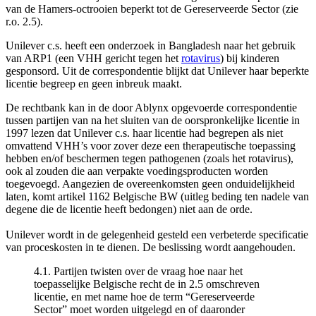
van de Hamers-octrooien beperkt tot de Gereserveerde Sector (zie
r.o. 2.5).
Unilever c.s. heeft een onderzoek in Bangladesh naar het gebruik
van ARP1 (een VHH gericht tegen het
rotavirus
) bij kinderen
gesponsord. Uit de correspondentie blijkt dat Unilever haar beperkte
licentie begreep en geen inbreuk maakt.
De rechtbank kan in de door Ablynx opgevoerde correspondentie
tussen partijen van na het sluiten van de oorspronkelijke licentie in
1997 lezen dat Unilever c.s. haar licentie had begrepen als niet
omvattend VHH’s voor zover deze een therapeutische toepassing
hebben en/of beschermen tegen pathogenen (zoals het rotavirus),
ook al zouden die aan verpakte voedingsproducten worden
toegevoegd. Aangezien de overeenkomsten geen onduidelijkheid
laten, komt artikel 1162 Belgische BW (uitleg beding ten nadele van
degene die de licentie heeft bedongen) niet aan de orde.
Unilever wordt in de gelegenheid gesteld een verbeterde specificatie
van proceskosten in te dienen. De beslissing wordt aangehouden.
4.1. Partijen twisten over de vraag hoe naar het
toepasselijke Belgische recht de in 2.5 omschreven
licentie, en met name hoe de term “Gereserveerde
Sector” moet worden uitgelegd en of daaronder