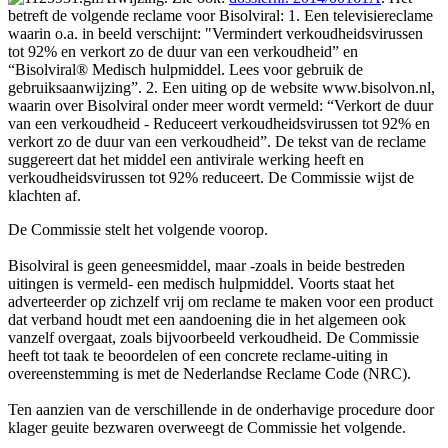
betreft de volgende reclame voor Bisolviral: 1. Een televisiereclame
waarin o.a. in beeld verschijnt: "Vermindert verkoudheidsvirussen
tot 92% en verkort zo de duur van een verkoudheid” en
“Bisolviral® Medisch hulpmiddel. Lees voor gebruik de
gebruiksaanwijzing”. 2. Een uiting op de website www.bisolvon.nl,
waarin over Bisolviral onder meer wordt vermeld: “Verkort de duur
van een verkoudheid - Reduceert verkoudheidsvirussen tot 92% en
verkort zo de duur van een verkoudheid”. De tekst van de reclame
suggereert dat het middel een antivirale werking heeft en
verkoudheidsvirussen tot 92% reduceert. De Commissie wijst de
klachten af.
De Commissie stelt het volgende voorop.
Bisolviral is geen geneesmiddel, maar -zoals in beide bestreden
uitingen is vermeld- een medisch hulpmiddel. Voorts staat het
adverteerder op zichzelf vrij om reclame te maken voor een product
dat verband houdt met een aandoening die in het algemeen ook
vanzelf overgaat, zoals bijvoorbeeld verkoudheid. De Commissie
heeft tot taak te beoordelen of een concrete reclame-uiting in
overeenstemming is met de Nederlandse Reclame Code (NRC).
Ten aanzien van de verschillende in de onderhavige procedure door
klager geuite bezwaren overweegt de Commissie het volgende.