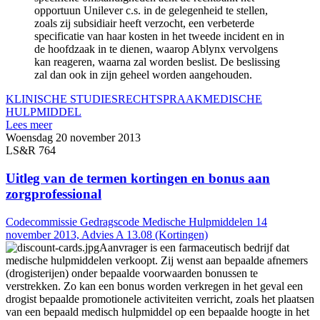
opportuun Unilever c.s. in de gelegenheid te stellen,
zoals zij subsidiair heeft verzocht, een verbeterde
specificatie van haar kosten in het tweede incident en in
de hoofdzaak in te dienen, waarop Ablynx vervolgens
kan reageren, waarna zal worden beslist. De beslissing
zal dan ook in zijn geheel worden aangehouden.
KLINISCHE STUDIES
RECHTSPRAAK
MEDISCHE
HULPMIDDEL
Lees meer
Woensdag 20 november 2013
LS&R 764
Uitleg van de termen kortingen en bonus aan
zorgprofessional
Codecommissie Gedragscode Medische Hulpmiddelen 14
november 2013, Advies A 13.08 (Kortingen)
Aanvrager is een farmaceutisch bedrijf dat
medische hulpmiddelen verkoopt. Zij wenst aan bepaalde afnemers
(drogisterijen) onder bepaalde voorwaarden bonussen te
verstrekken. Zo kan een bonus worden verkregen in het geval een
drogist bepaalde promotionele activiteiten verricht, zoals het plaatsen
van een bepaald medisch hulpmiddel op een bepaalde hoogte in het