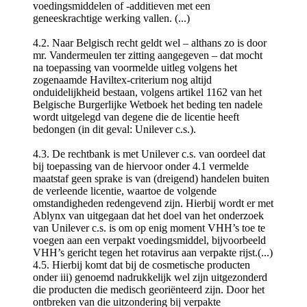
voedingsmiddelen of -additieven met een
geneeskrachtige werking vallen. (...)
4.2. Naar Belgisch recht geldt wel – althans zo is door
mr. Vandermeulen ter zitting aangegeven – dat mocht
na toepassing van voormelde uitleg volgens het
zogenaamde Haviltex-criterium nog altijd
onduidelijkheid bestaan, volgens artikel 1162 van het
Belgische Burgerlijke Wetboek het beding ten nadele
wordt uitgelegd van degene die de licentie heeft
bedongen (in dit geval: Unilever c.s.).
4.3. De rechtbank is met Unilever c.s. van oordeel dat
bij toepassing van de hiervoor onder 4.1 vermelde
maatstaf geen sprake is van (dreigend) handelen buiten
de verleende licentie, waartoe de volgende
omstandigheden redengevend zijn. Hierbij wordt er met
Ablynx van uitgegaan dat het doel van het onderzoek
van Unilever c.s. is om op enig moment VHH’s toe te
voegen aan een verpakt voedingsmiddel, bijvoorbeeld
VHH’s gericht tegen het rotavirus aan verpakte rijst.(...)
4.5. Hierbij komt dat bij de cosmetische producten
onder iii) genoemd nadrukkelijk wel zijn uitgezonderd
die producten die medisch georiënteerd zijn. Door het
ontbreken van die uitzondering bij verpakte