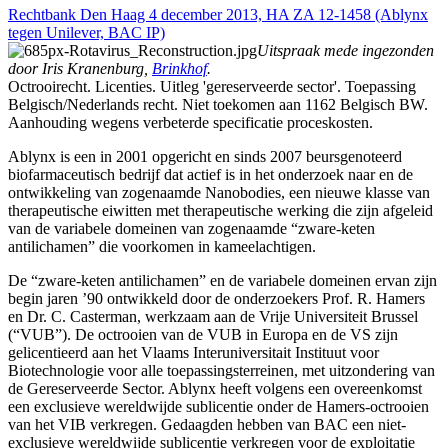
Rechtbank Den Haag 4 december 2013, HA ZA 12-1458 (Ablynx
tegen Unilever, BAC IP)
Uitspraak mede ingezonden
door Iris Kranenburg,
Brinkhof
.
Octrooirecht. Licenties. Uitleg 'gereserveerde sector'. Toepassing
Belgisch/Nederlands recht. Niet toekomen aan 1162 Belgisch BW.
Aanhouding wegens verbeterde specificatie proceskosten.
Ablynx is een in 2001 opgericht en sinds 2007 beursgenoteerd
biofarmaceutisch bedrijf dat actief is in het onderzoek naar en de
ontwikkeling van zogenaamde Nanobodies, een nieuwe klasse van
therapeutische eiwitten met therapeutische werking die zijn afgeleid
van de variabele domeinen van zogenaamde “zware-keten
antilichamen” die voorkomen in kameelachtigen.
De “zware-keten antilichamen” en de variabele domeinen ervan zijn
begin jaren ’90 ontwikkeld door de onderzoekers Prof. R. Hamers
en Dr. C. Casterman, werkzaam aan de Vrije Universiteit Brussel
(“VUB”). De octrooien van de VUB in Europa en de VS zijn
gelicentieerd aan het Vlaams Interuniversitait Instituut voor
Biotechnologie voor alle toepassingsterreinen, met uitzondering van
de Gereserveerde Sector. Ablynx heeft volgens een overeenkomst
een exclusieve wereldwijde sublicentie onder de Hamers-octrooien
van het VIB verkregen. Gedaagden hebben van BAC een niet-
exclusieve wereldwijde sublicentie verkregen voor de exploitatie