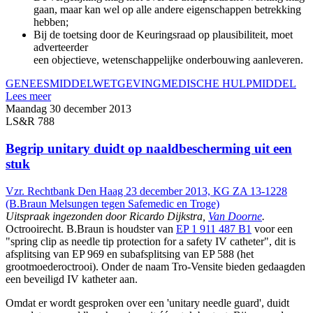
gaan, maar kan wel op alle andere eigenschappen betrekking
hebben;
Bij de toetsing door de Keuringsraad op plausibiliteit, moet
adverteerder
een objectieve, wetenschappelijke onderbouwing aanleveren.
GENEESMIDDEL
WETGEVING
MEDISCHE HULPMIDDEL
Lees meer
Maandag 30 december 2013
LS&R 788
Begrip unitary duidt op naaldbescherming uit een
stuk
Vzr. Rechtbank Den Haag 23 december 2013, KG ZA 13-1228
(B.Braun Melsungen tegen Safemedic en Troge)
Uitspraak ingezonden door Ricardo Dijkstra,
Van Doorne
.
Octrooirecht. B.Braun is houdster van
EP 1 911 487 B1
voor een
"spring clip as needle tip protection for a safety IV catheter", dit is
afsplitsing van EP 969 en subafsplitsing van EP 588 (het
grootmoederoctrooi). Onder de naam Tro-Vensite bieden gedaagden
een beveiligd IV katheter aan.
Omdat er wordt gesproken over een 'unitary needle guard', duidt