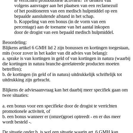
te verrichten promotionele activiteit? Te denken valt
volgens aanvrager aan het plaatsen van een reclamezuil
of het positioneren van een medisch hulpmiddel op een
bepaalde aansluitende afstand in het schap.
b. Koppeling van een bonus (in de vorm van een
percentage) aan de toename van het aantal inkopen
door de drogist van een bepaald medisch hulpmiddel.
Beoordeling:
Blijkens artikel 6 GMH lid 2 zijn bonussen en kortingen toegestaan,
mits (voor zover in het kader van dit advies van belang):
a. sprake is van kortingen in geld of van kortingen in natura (waarbij
die kortingen in natura branche-gerelateerde producten moeten
betreffen);
b. de kortingen (in geld of in natura) uitdrukkelijk schriftelijk tot
uitdrukking zijn gebracht.
Blijkens de adviesaanvraag kan het daarbij meer specifiek gaan om
twee situaties:
a. een bonus voor een specifieke door de drogist te verrichten
promotionele activiteit, of
b. een bonus wanneer er (omzet)groei optreedt - en er dus meer
wordt besteld -.
De situatie onder b. is wel een situatie waarin art. 6 GMH kan