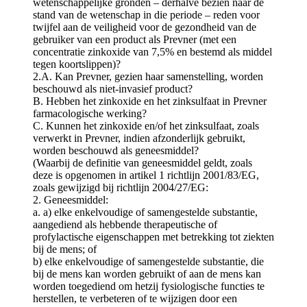
wetenschappelijke gronden – derhalve bezien naar de
stand van de wetenschap in die periode – reden voor
twijfel aan de veiligheid voor de gezondheid van de
gebruiker van een product als Prevner (met een
concentratie zinkoxide van 7,5% en bestemd als middel
tegen koortslippen)?
2.A. Kan Prevner, gezien haar samenstelling, worden
beschouwd als niet-invasief product?
B. Hebben het zinkoxide en het zinksulfaat in Prevner
farmacologische werking?
C. Kunnen het zinkoxide en/of het zinksulfaat, zoals
verwerkt in Prevner, indien afzonderlijk gebruikt,
worden beschouwd als geneesmiddel?
(Waarbij de definitie van geneesmiddel geldt, zoals
deze is opgenomen in artikel 1 richtlijn 2001/83/EG,
zoals gewijzigd bij richtlijn 2004/27/EG:
2. Geneesmiddel:
a. a) elke enkelvoudige of samengestelde substantie,
aangediend als hebbende therapeutische of
profylactische eigenschappen met betrekking tot ziekten
bij de mens; of
b) elke enkelvoudige of samengestelde substantie, die
bij de mens kan worden gebruikt of aan de mens kan
worden toegediend om hetzij fysiologische functies te
herstellen, te verbeteren of te wijzigen door een