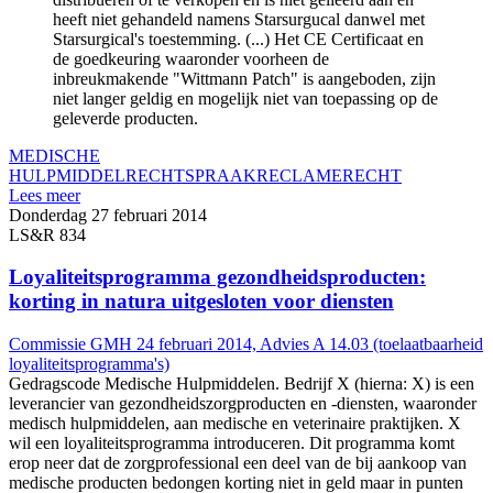
heeft niet gehandeld namens Starsurgucal danwel met
Starsurgical's toestemming. (...) Het CE Certificaat en
de goedkeuring waaronder voorheen de
inbreukmakende "Wittmann Patch" is aangeboden, zijn
niet langer geldig en mogelijk niet van toepassing op de
geleverde producten.
MEDISCHE
HULPMIDDEL
RECHTSPRAAK
RECLAMERECHT
Lees meer
Donderdag 27 februari 2014
LS&R 834
Loyaliteitsprogramma gezondheidsproducten:
korting in natura uitgesloten voor diensten
Commissie GMH 24 februari 2014, Advies A 14.03 (toelaatbaarheid
loyaliteitsprogramma's)
Gedragscode Medische Hulpmiddelen. Bedrijf X (hierna: X) is een
leverancier van gezondheidszorgproducten en -diensten, waaronder
medisch hulpmiddelen, aan medische en veterinaire praktijken. X
wil een loyaliteitsprogramma introduceren. Dit programma komt
erop neer dat de zorgprofessional een deel van de bij aankoop van
medische producten bedongen korting niet in geld maar in punten