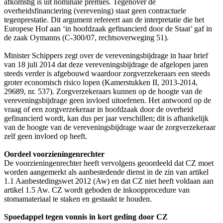
afkomstig is uit nominale premies. Tegenover de
overheidsfinanciering (verevening) staat geen contractuele
tegenprestatie. Dit argument refereert aan de interpretatie die het
Europese Hof aan ‘in hoofdzaak gefinancierd door de Staat’ gaf in
de zaak Oymanns (C-300/07, rechtsoverweging 51).
Minister Schippers zegt over de vereveningsbijdrage in haar brief
van 18 juli 2014 dat deze vereveningsbijdrage de afgelopen jaren
steeds verder is afgebouwd waardoor zorgverzekeraars een steeds
groter economisch risico lopen (Kamerstukken II, 2013-2014,
29689, nr. 537). Zorgverzekeraars kunnen op de hoogte van de
vereveningsbijdrage geen invloed uitoefenen. Het antwoord op de
vraag of een zorgverzekeraar in hoofdzaak door de overheid
gefinancierd wordt, kan dus per jaar verschillen; dit is afhankelijk
van de hoogte van de vereveningsbijdrage waar de zorgverzekeraar
zelf geen invloed op heeft.
Oordeel voorzieningenrechter
De voorzieningenrechter heeft vervolgens geoordeeld dat CZ moet
worden aangemerkt als aanbestedende dienst in de zin van artikel
1.1 Aanbestedingswet 2012 (Aw) en dat CZ niet heeft voldaan aan
artikel 1.5 Aw. CZ wordt geboden de inkoopprocedure van
stomamateriaal te staken en gestaakt te houden.
Spoedappel tegen vonnis in kort geding door CZ