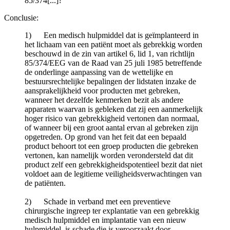
85/374[...]?
Conclusie:
1) Een medisch hulpmiddel dat is geïmplanteerd in
het lichaam van een patiënt moet als gebrekkig worden
beschouwd in de zin van artikel 6, lid 1, van richtlijn
85/374/EEG van de Raad van 25 juli 1985 betreffende
de onderlinge aanpassing van de wettelijke en
bestuursrechtelijke bepalingen der lidstaten inzake de
aansprakelijkheid voor producten met gebreken,
wanneer het dezelfde kenmerken bezit als andere
apparaten waarvan is gebleken dat zij een aanmerkelijk
hoger risico van gebrekkigheid vertonen dan normaal,
of wanneer bij een groot aantal ervan al gebreken zijn
opgetreden. Op grond van het feit dat een bepaald
product behoort tot een groep producten die gebreken
vertonen, kan namelijk worden verondersteld dat dit
product zelf een gebrekkigheidspotentieel bezit dat niet
voldoet aan de legitieme veiligheidsverwachtingen van
de patiënten.
2) Schade in verband met een preventieve
chirurgische ingreep ter explantatie van een gebrekkig
medisch hulpmiddel en implantatie van een nieuw
hulpmiddel, is schade die is veroorzaakt door