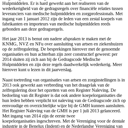
Hulpmiddelen. Er is hard gewerkt aan het realiseren van de
wederkerigheid van de gedragsregels over financiële relaties tussen
leveranciers van medische hulpmiddelen en zorgprofessionals. Met
ingang van 1 januari 2012 zijn de leden van een zestal koepels van
fabrikanten en importeurs van medische hulpmiddelen reeds
gebonden aan deze gedragsregels.
Het jaar 2013 is benut om nadere afspraken te maken met de
KNMG, NVZ en NFu over aansluiting van artsen en ziekenhuizen
op de zelfregulering. De besprekingen hierover met de genoemde
organisaties en hun achterban zijn zeer constructief geweest: per
2014 sluiten zij zich aan bij de Gedragscode Medische
Hulpmiddelen en zijn deze regels daadwerkelijk wederkerig. Meer
hierover kunt u lezen in dit jaarverslag.
Naast toetreding van organisaties van artsen en zorginstellingen is in
2013 ook gewerkt aan verbreding van het draagvlak van de
zelfregulering door het opzetten van een Register Naleving. De
bedoeling van dit Register is dat ook andere koepelorganisaties die
hun leden hebben verplicht tot naleving van de Gedragscode zich op
eenvoudige en overzichtelijke wijze bij de GMH kunnen aansluiten.
Het Register Naleving van de GMH is per 1 juli 2013 gelanceerd.
Met ingang van 2014 zijn de eerste twee
koepelorganisaties ingeschreven. Met de Vereniging voor de dentale
industrie in de Benelux (Indent) en de Nederlandse Vereniging van