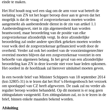
einde te maken.
Het Hof houdt nog wel een slag om de arm voor wat betreft de
toelating van ZN tot het hoger beroep door aan te geven dat het
mogelijk is dat de vraag of zorgverzekeraars moeten worden
aangemerkt als aanbestedende dienst in de zin van artikel 1.1
Aanbestedingswet, niet in zijn algemeenheid kan worden
beantwoord, maar beoordeling van de positie van elke
zorgverzekeraar afzonderlijk vergt. In deze afzonderlijke
beoordeling zal onder andere specifiek gekeken moeten worden
voor welk deel de zorgverzekeraar gefinancierd wordt door de
overheid. Verder zal ook het oordeel van de voorzieningenrechter
overeind moeten blijven dat een zorgverzekeraar voorziet in een
behoefte van algemeen belang. In het geval van een afzonderlijke
beoordeling kan ZN in deze kwestie niet voor haar leden opkomen.
Het oordeel in de hoofdzaak zal hierover uitsluitsel moeten geven.
In een tweede brief van Minister Schippers van 18 september 2014
(kst-32805-31) is te lezen dat het Hof 's-Hertogenbosch het verzoek
om spoedappel van CZ heeft afgewezen. De zaak zal nu verder als
regulier beroep worden behandeld. Op dit moment is er nog geen
zittingsdatum vastgesteld. Een zittingsdatum zal, zo is te lezen in de
brief, binnen enkele maanden bekend worden.
Afsluiting