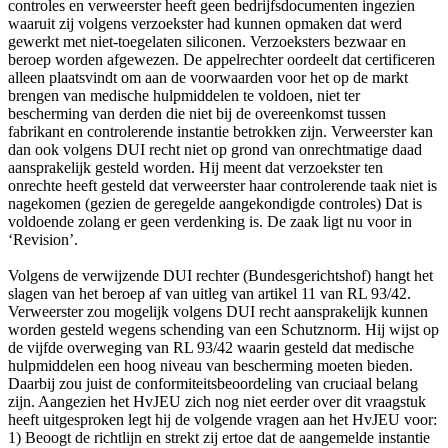
controles en verweerster heeft geen bedrijfsdocumenten ingezien
waaruit zij volgens verzoekster had kunnen opmaken dat werd
gewerkt met niet-toegelaten siliconen. Verzoeksters bezwaar en
beroep worden afgewezen. De appelrechter oordeelt dat certificeren
alleen plaatsvindt om aan de voorwaarden voor het op de markt
brengen van medische hulpmiddelen te voldoen, niet ter
bescherming van derden die niet bij de overeenkomst tussen
fabrikant en controlerende instantie betrokken zijn. Verweerster kan
dan ook volgens DUI recht niet op grond van onrechtmatige daad
aansprakelijk gesteld worden. Hij meent dat verzoekster ten
onrechte heeft gesteld dat verweerster haar controlerende taak niet is
nagekomen (gezien de geregelde aangekondigde controles) Dat is
voldoende zolang er geen verdenking is. De zaak ligt nu voor in
‘Revision’.
Volgens de verwijzende DUI rechter (Bundesgerichtshof) hangt het
slagen van het beroep af van uitleg van artikel 11 van RL 93/42.
Verweerster zou mogelijk volgens DUI recht aansprakelijk kunnen
worden gesteld wegens schending van een Schutznorm. Hij wijst op
de vijfde overweging van RL 93/42 waarin gesteld dat medische
hulpmiddelen een hoog niveau van bescherming moeten bieden.
Daarbij zou juist de conformiteitsbeoordeling van cruciaal belang
zijn. Aangezien het HvJEU zich nog niet eerder over dit vraagstuk
heeft uitgesproken legt hij de volgende vragen aan het HvJEU voor:
1) Beoogt de richtlijn en strekt zij ertoe dat de aangemelde instantie