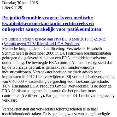
Dinsdag 30 juni 2015
LS&R 1129
Prejudici&euml;le vragen: Is een medische
kwaliteitskeurmerkinstantie rechtstreeks en
onbeperkt aansprakelijk voor pati&euml;nten
Prejudiciële vragen gesteld aan HvJ EU 9 april 2015, C-219/15
(Schmitt tegen TÜV Rheinland LGA Products)
Medische hulpmiddelen. Certificering. Verzoekster Elisabeth
Schmitt heeft in december 2000 in DUI siliconen borstimplantaten
gekregen die geleverd zijn door een FRA, inmiddels insolvente
onderneming. De bevoegde FRA controleAut heeft vastgesteld dat
bij de fabricage gebruik is gemaakt van minderwaardige
industriesiliconen. Verzoekster heeft op medisch advies haar
implantaten in 2012 laten verwijderen. Zij vordert schadevergoeding
van € 40.000 + vaststelling vergoeding voor toekomstige schade.
TÜV Rheinland LGA Products GmbH (verweerster) is de door de
FRA fabrikant aangemelde instantie die het product moet
controleren (certificering). Partijen hebben DUI recht van toepassing
verklaard.
Verzoekster stelt dat verweerster tekortgeschoten is in haar
toezichthoudende taken. Er is sprake geweest van aangekondigde