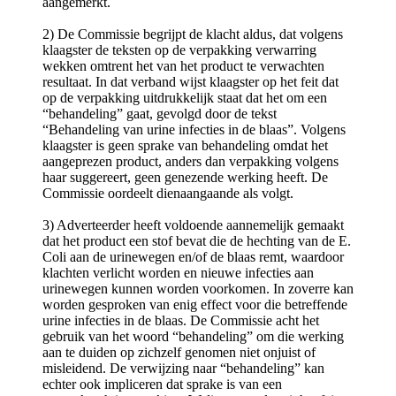
aangemerkt.
2) De Commissie begrijpt de klacht aldus, dat volgens
klaagster de teksten op de verpakking verwarring
wekken omtrent het van het product te verwachten
resultaat. In dat verband wijst klaagster op het feit dat
op de verpakking uitdrukkelijk staat dat het om een
“behandeling” gaat, gevolgd door de tekst
“Behandeling van urine infecties in de blaas”. Volgens
klaagster is geen sprake van behandeling omdat het
aangeprezen product, anders dan verpakking volgens
haar suggereert, geen genezende werking heeft. De
Commissie oordeelt dienaangaande als volgt.
3) Adverteerder heeft voldoende aannemelijk gemaakt
dat het product een stof bevat die de hechting van de E.
Coli aan de urinewegen en/of de blaas remt, waardoor
klachten verlicht worden en nieuwe infecties aan
urinewegen kunnen worden voorkomen. In zoverre kan
worden gesproken van enig effect voor die betreffende
urine infecties in de blaas. De Commissie acht het
gebruik van het woord “behandeling” om die werking
aan te duiden op zichzelf genomen niet onjuist of
misleidend. De verwijzing naar “behandeling” kan
echter ook impliceren dat sprake is van een