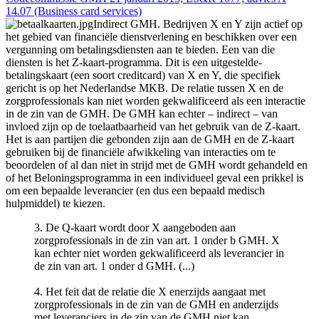
14.07 (Business card services)
Indirect GMH. Bedrijven X en Y zijn actief op
het gebied van financiële dienstverlening en beschikken over een
vergunning om betalingsdiensten aan te bieden. Een van die
diensten is het Z-kaart-programma. Dit is een uitgestelde-
betalingskaart (een soort creditcard) van X en Y, die specifiek
gericht is op het Nederlandse MKB. De relatie tussen X en de
zorgprofessionals kan niet worden gekwalificeerd als een interactie
in de zin van de GMH. De GMH kan echter – indirect – van
invloed zijn op de toelaatbaarheid van het gebruik van de Z-kaart.
Het is aan partijen die gebonden zijn aan de GMH en de Z-kaart
gebruiken bij de financiële afwikkeling van interacties om te
beoordelen of al dan niet in strijd met de GMH wordt gehandeld en
of het Beloningsprogramma in een individueel geval een prikkel is
om een bepaalde leverancier (en dus een bepaald medisch
hulpmiddel) te kiezen.
3. De Q-kaart wordt door X aangeboden aan
zorgprofessionals in de zin van art. 1 onder b GMH. X
kan echter niet worden gekwalificeerd als leverancier in
de zin van art. 1 onder d GMH. (...)
4. Het feit dat de relatie die X enerzijds aangaat met
zorgprofessionals in de zin van de GMH en anderzijds
met leveranciers in de zin van de GMH niet kan