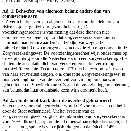
arrest van het Europese Hof (C-373/00).
Ad. 1: Behoeften van algemeen belang anders dan van
commerciële aard
CZ verricht diensten van algemeen belang door het dekken van
risico’s op het gebied van gezondheidszorg. De
voorzieningenrechter is van mening dat deze diensten niet
commercieel van aard zijn omdat zorgverzekeraars niet onder
“normale marktvoorwaarden” actief zijn, vanwege alle
publiekrechtelijke waarborgen en sancties die zijn opgenomen in de
Zorgverzekeringswet. De voorzieningenrechter wijst onder meer op
de verplichting voor alle Nederlanders om een zorgverzekering af te
sluiten, de acceptatieplicht van verzekerden en het verbod op
premiedifferentiatie. Daarnaast zou CZ niet het economisch risico
van haar activiteiten dragen, o.a. omdat de Zorgverzekeringswet in
financiële bijdragen van de overheid voorziet bij buitengewone
gebeurtenissen. Specifiek voor CZ acht de voorzieningenrechter nog
van belang dat haar organisatie geen winstoogmerk heeft.
Ad 2.a: In de hoofdzaak door de overheid gefinancierd
Volgens de voorzieningenrechter wordt CZ voor meer dan de helft
door de Staat gefinancierd. Uit het systeem van de
Zorgverzekeringswet volgt dat de inkomsten van zorgverzekeraars
voor 50% afkomstig zijn uit de inkomensafhankelijke bijdragen, dat
daarnaast nog sprake is van rijksbijdragen en dat ‘slechts’ 45%