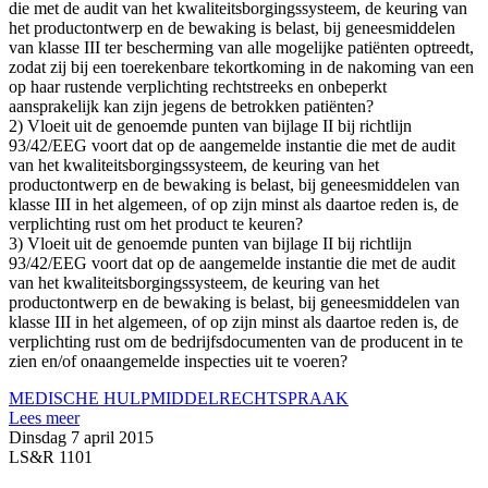
die met de audit van het kwaliteitsborgingssysteem, de keuring van
het productontwerp en de bewaking is belast, bij geneesmiddelen
van klasse III ter bescherming van alle mogelijke patiënten optreedt,
zodat zij bij een toerekenbare tekortkoming in de nakoming van een
op haar rustende verplichting rechtstreeks en onbeperkt
aansprakelijk kan zijn jegens de betrokken patiënten?
2) Vloeit uit de genoemde punten van bijlage II bij richtlijn
93/42/EEG voort dat op de aangemelde instantie die met de audit
van het kwaliteitsborgingssysteem, de keuring van het
productontwerp en de bewaking is belast, bij geneesmiddelen van
klasse III in het algemeen, of op zijn minst als daartoe reden is, de
verplichting rust om het product te keuren?
3) Vloeit uit de genoemde punten van bijlage II bij richtlijn
93/42/EEG voort dat op de aangemelde instantie die met de audit
van het kwaliteitsborgingssysteem, de keuring van het
productontwerp en de bewaking is belast, bij geneesmiddelen van
klasse III in het algemeen, of op zijn minst als daartoe reden is, de
verplichting rust om de bedrijfsdocumenten van de producent in te
zien en/of onaangemelde inspecties uit te voeren?
MEDISCHE HULPMIDDEL
RECHTSPRAAK
Lees meer
Dinsdag 7 april 2015
LS&R 1101