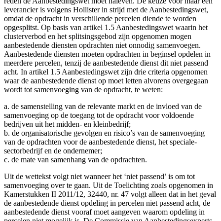
reden de Aanbestedingswet moet naleven. De keuze voor maar één
leverancier is volgens Hollister in strijd met de Aanbestedingswet,
omdat de opdracht in verschillende percelen diende te worden
opgesplitst. Op basis van artikel 1.5 Aanbestedingswet waarin het
clusterverbod en het splitsingsgebod zijn opgenomen mogen
aanbestedende diensten opdrachten niet onnodig samenvoegen.
Aanbestedende diensten moeten opdrachten in beginsel opdelen in
meerdere percelen, tenzij de aanbestedende dienst dit niet passend
acht. In artikel 1.5 Aanbestedingswet zijn drie criteria opgenomen
waar de aanbestedende dienst op moet letten alvorens overgegaan
wordt tot samenvoeging van de opdracht, te weten:
a. de samenstelling van de relevante markt en de invloed van de
samenvoeging op de toegang tot de opdracht voor voldoende
bedrijven uit het midden- en kleinbedrijf;
b. de organisatorische gevolgen en risico’s van de samenvoeging
van de opdrachten voor de aanbestedende dienst, het speciale-
sectorbedrijf en de ondernemer;
c. de mate van samenhang van de opdrachten.
Uit de wettekst volgt niet wanneer het ‘niet passend’ is om tot
samenvoeging over te gaan. Uit de Toelichting zoals opgenomen in
Kamerstukken II 2011/12, 32440, nr. 47 volgt alleen dat in het geval
de aanbestedende dienst opdeling in percelen niet passend acht, de
aanbestedende dienst vooraf moet aangeven waarom opdeling in
percelen niet mogelijk is. De Commissie van Aanbestedingsexperts