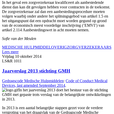
In het geval een zorgverzekeraar kwalificeert als aanbestedende
dienst dan kan dit gevolgen hebben voor contracten in de toekomst.
De zorgverzekeraar zal dan een aanbestedingsprocedure moeten
volgen waarbij onder andere het splitsingsgebod van artikel 1.5 en
het uitgangspunt dat een opdracht moet worden gegund op grond
van de economisch meest voordelige inschrijving (‘EMVI’) van
artikel 2.114 Aanbestedingswet in acht moeten nemen.
Sofie van der Meulen
MEDISCHE HULPMIDDEL
OVERIG
ZORGVERZEKERAARS
Lees meer
Vrijdag 10 oktober 2014
LS&R 1011
Jaarverslag 2013 stichting GMH
Gedragscode Medische Hulpmiddelen
:
Code of Conduct Medical
Devices, last amended September 2014
.
In het jaarverslag 2013 doet het bestuur van de stichting
GMH met gepaste trots verslag van de belangrijkste ontwikkelingen
in 2013.
In 2013 is een aantal belangrijke stappen gezet voor de verdere
vergroting van het draagvlak van de Gedragscode Medische