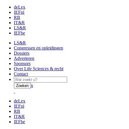
deLex
IEFnl
RB
IT&R
LS&R
IEFbe
LS&R
Congressen en opleidingen
Dossiers
Adverteren
Sponsors
Over Life Sciences & recht
Contact
x
Zoeken
deLex
IEFnl
RB
IT&R
IEFbe