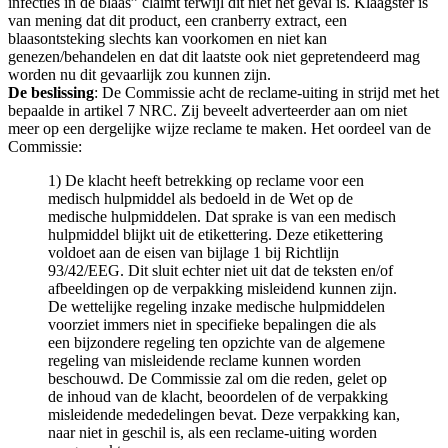
infecties in de blaas” claimt terwijl dit niet het geval is. Klaagster is
van mening dat dit product, een cranberry extract, een
blaasontsteking slechts kan voorkomen en niet kan
genezen/behandelen en dat dit laatste ook niet gepretendeerd mag
worden nu dit gevaarlijk zou kunnen zijn.
De beslissing
: De Commissie acht de reclame-uiting in strijd met het
bepaalde in artikel 7 NRC. Zij beveelt adverteerder aan om niet
meer op een dergelijke wijze reclame te maken. Het oordeel van de
Commissie:
1) De klacht heeft betrekking op reclame voor een
medisch hulpmiddel als bedoeld in de Wet op de
medische hulpmiddelen. Dat sprake is van een medisch
hulpmiddel blijkt uit de etikettering. Deze etikettering
voldoet aan de eisen van bijlage 1 bij Richtlijn
93/42/EEG. Dit sluit echter niet uit dat de teksten en/of
afbeeldingen op de verpakking misleidend kunnen zijn.
De wettelijke regeling inzake medische hulpmiddelen
voorziet immers niet in specifieke bepalingen die als
een bijzondere regeling ten opzichte van de algemene
regeling van misleidende reclame kunnen worden
beschouwd. De Commissie zal om die reden, gelet op
de inhoud van de klacht, beoordelen of de verpakking
misleidende mededelingen bevat. Deze verpakking kan,
naar niet in geschil is, als een reclame-uiting worden