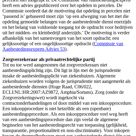
heeft een advies gepubliceerd over het opdelen in percelen. De
Commissie oordeelt dat de motivering dat opdeling in percelen niet
‘passend is’ gebaseerd moet zijn ‘op een afweging van het met die
opdeling gemoeide belangen van de aanbestedende dienst enerzijds
en het belang van voldoende toegang tot de opdracht voor bedrijven
uit het midden- en kleinbedrijf anderzijds.’ De motivering is verder
afhankelijk van het samenvoegen van het soort opdracht; een
gelijksoortige of een ongelijksoortige opdracht (
Commissie van
Aanbestedingsexperts Advies 53
).
Zorgverzekeraar als privaatrechtelijke partij
Tot nu toe werd aangenomen dat zorgverzekeraars niet
aanbestedingsplichtig zijn. Dit ligt in lijn met de jurisprudentie
inzake de aanbestedingsplicht van ziekenhuizen. Algemene
ziekenhuizen worden volgens de jurisprudentie niet aangemerkt als
aanbestedende diensten (Hoge Raad, C06/022,
ECLI:NL:HR:2007:AZ9872, Amphia/Sortans). Zorg (onder de
Zorgverzekeringswet) wordt ingekocht via
contractonderhandelingen of door middel van een inkoopprocedure.
Een inkoopprocedure is niet hetzelfde als een (openbare)
aanbestedingsprocedure. Als een inkoopprocedure veel weg heeft
van een aanbestedingsprocedure dan zijn veelal de algemene
beginselen van het aanbestedingsrecht van toepassing (gelijkheid,
transparantie, proportionaliteit en non-discriminatie). Voor inkopen
boven de drempelbedragen moet een aanbestedende dienst één van