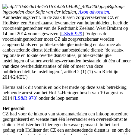
Bijdrage
ingezonden door Sofie van der Meulen,
Axon advocaten
.
Aanbestedingsrecht. In de zaak tussen zorgverzekeraar CZ en
Hollister, een Amerikaanse leverancier van hulpmiddelen, heeft de
voorzieningenrechter van de Rechtbank Zeeland-West-Brabant op
14 juni 2014 vonnis gewezen [
LS&R 929
]. Volgens de
voorzieningenrechter moet CZ als zorgverzekeraar worden
aangemerkt als een publiekrechtelijke instelling en daarmee als
aanbestedende dienst (definitie aanbestedende dienst: ‘de staats-,
regionale en lokale overheidsinstanties, publiekrechtelijke
instellingen of samenwerkings-verbanden bestaande uit één of meer
van deze overheidsinstanties of één of meer van deze
publiekrechtelijke instellingen.’, artikel 2 (1) (1) van Richtlijn
2014/24/EU).
Hierna zal ik dit vonnis en ook het mede op deze zaak betrekking
hebbende arrest van het Hof ’s-Hertogenbosch van 19 augustus
2014 [
LS&R 978
] onder de loep nemen.
Het geschil
CZ had voor de inkoop van stomamaterialen een inkoopprocedure
georganiseerd en wenste met één leverancier een overeenkomst te
sluiten. Hollister heeft hiertegen bezwaar gemaakt. In het kort
geding stelt Hollister dat CZ een aanbestedende dienst is, en om die