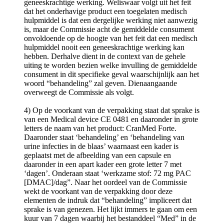
geneeskrachtige werking. Weliswaar volgt uit het feit
dat het onderhavige product een toegelaten medisch
hulpmiddel is dat een dergelijke werking niet aanwezig
is, maar de Commissie acht de gemiddelde consument
onvoldoende op de hoogte van het feit dat een medisch
hulpmiddel nooit een geneeskrachtige werking kan
hebben. Derhalve dient in de context van de gehele
uiting te worden bezien welke invulling de gemiddelde
consument in dit specifieke geval waarschijnlijk aan het
woord “behandeling” zal geven. Dienaangaande
overweegt de Commissie als volgt.
4) Op de voorkant van de verpakking staat dat sprake is
van een Medical device CE 0481 en daaronder in grote
letters de naam van het product: CranMed Forte.
Daaronder staat ‘behandeling’ en ‘behandeling van
urine infecties in de blaas’ waarnaast een kader is
geplaatst met de afbeelding van een capsule en
daaronder in een apart kader een grote letter 7 met
‘dagen’. Onderaan staat ‘werkzame stof: 72 mg PAC
[DMAC]/dag”. Naar het oordeel van de Commissie
wekt de voorkant van de verpakking door deze
elementen de indruk dat “behandeling” impliceert dat
sprake is van genezen. Het lijkt immers te gaan om een
kuur van 7 dagen waarbij het bestanddeel “Med” in de