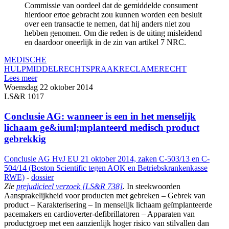
Commissie van oordeel dat de gemiddelde consument
hierdoor ertoe gebracht zou kunnen worden een besluit
over een transactie te nemen, dat hij anders niet zou
hebben genomen. Om die reden is de uiting misleidend
en daardoor oneerlijk in de zin van artikel 7 NRC.
MEDISCHE
HULPMIDDEL
RECHTSPRAAK
RECLAMERECHT
Lees meer
Woensdag 22 oktober 2014
LS&R 1017
Conclusie AG: wanneer is een in het menselijk
lichaam ge&iuml;mplanteerd medisch product
gebrekkig
Conclusie AG HvJ EU 21 oktober 2014, zaken C-503/13 en C-
504/14 (Boston Scientific tegen AOK en Betriebskrankenkasse
RWE)
-
dossier
Zie
prejudicieel verzoek [LS&R 738]
.
In steekwoorden
Aansprakelijkheid voor producten met gebreken – Gebrek van
product – Karakterisering – In menselijk lichaam geïmplanteerde
pacemakers en cardioverter-defibrillatoren – Apparaten van
productgroep met een aanzienlijk hoger risico van stilvallen dan