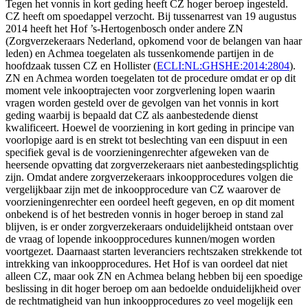
Tegen het vonnis in kort geding heeft CZ hoger beroep ingesteld.
CZ heeft om spoedappel verzocht. Bij tussenarrest van 19 augustus
2014 heeft het Hof ’s-Hertogenbosch onder andere ZN
(Zorgverzekeraars Nederland, opkomend voor de belangen van haar
leden) en Achmea toegelaten als tussenkomende partijen in de
hoofdzaak tussen CZ en Hollister (
ECLI:NL:GHSHE:2014:2804
).
ZN en Achmea worden toegelaten tot de procedure omdat er op dit
moment vele inkooptrajecten voor zorgverlening lopen waarin
vragen worden gesteld over de gevolgen van het vonnis in kort
geding waarbij is bepaald dat CZ als aanbestedende dienst
kwalificeert. Hoewel de voorziening in kort geding in principe van
voorlopige aard is en strekt tot beslechting van een dispuut in een
specifiek geval is de voorzieningenrechter afgeweken van de
heersende opvatting dat zorgverzekeraars niet aanbestedingsplichtig
zijn. Omdat andere zorgverzekeraars inkoopprocedures volgen die
vergelijkbaar zijn met de inkoopprocedure van CZ waarover de
voorzieningenrechter een oordeel heeft gegeven, en op dit moment
onbekend is of het bestreden vonnis in hoger beroep in stand zal
blijven, is er onder zorgverzekeraars onduidelijkheid ontstaan over
de vraag of lopende inkoopprocedures kunnen/mogen worden
voortgezet. Daarnaast starten leveranciers rechtszaken strekkende tot
intrekking van inkoopprocedures. Het Hof is van oordeel dat niet
alleen CZ, maar ook ZN en Achmea belang hebben bij een spoedige
beslissing in dit hoger beroep om aan bedoelde onduidelijkheid over
de rechtmatigheid van hun inkoopprocedures zo veel mogelijk een