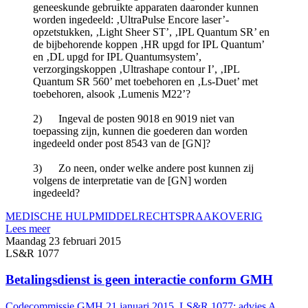
geneeskunde gebruikte apparaten daaronder kunnen
worden ingedeeld: ‚UltraPulse Encore laser’-
opzetstukken, ‚Light Sheer ST’, ‚IPL Quantum SR’ en
de bijbehorende koppen ‚HR upgd for IPL Quantum’
en ‚DL upgd for IPL Quantumsystem’,
verzorgingskoppen ‚Ultrashape contour I’, ‚IPL
Quantum SR 560’ met toebehoren en ‚Ls-Duet’ met
toebehoren, alsook ‚Lumenis M22’?
2) Ingeval de posten 9018 en 9019 niet van
toepassing zijn, kunnen die goederen dan worden
ingedeeld onder post 8543 van de [GN]?
3) Zo neen, onder welke andere post kunnen zij
volgens de interpretatie van de [GN] worden
ingedeeld?
MEDISCHE HULPMIDDEL
RECHTSPRAAK
OVERIG
Lees meer
Maandag 23 februari 2015
LS&R 1077
Betalingsdienst is geen interactie conform GMH
Codecommissie GMH 21 januari 2015, LS&R 1077; advies A