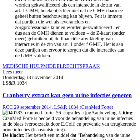
worden gekwalificeerd als een interactie in de zin van
art. 1 GMH, betekent echter niet dat de GMH daarmee
geheel buiten beschouwing kan blijven. Feit is immers
dat partijen die wél als leveranciers en
zorgprofessionals kunnen worden gekwalificeerd - en
dus aan de GMH dienen te voldoen – de Z-kaart (onder
meer) gebruiken bij de financiële afwikkeling van
interacties in de zin van art. 1 onder f GMH. Het is aan
deze partijen om ervoor te zorgen dat die interacties aan
de GMH voldoen.
MEDISCHE HULPMIDDEL
RECHTSPRAAK
Lees meer
Donderdag 13 november 2014
LS&R 1034
Cranberry extract kan geen urine infecties genezen
RCC 29 september 2014, LS&R 1034 (CranMed Forte)
Aanbeveling.
Uiting
:
CranMed Forte is bedoeld voor de behandeling van urine infecties
in de blaas (veroorzaakt door E.Coli) en preventie van terugkerende
urine infecties (blaasontsteking).
De klacht
: Het betreft een middel dat “Behandeling van de urine