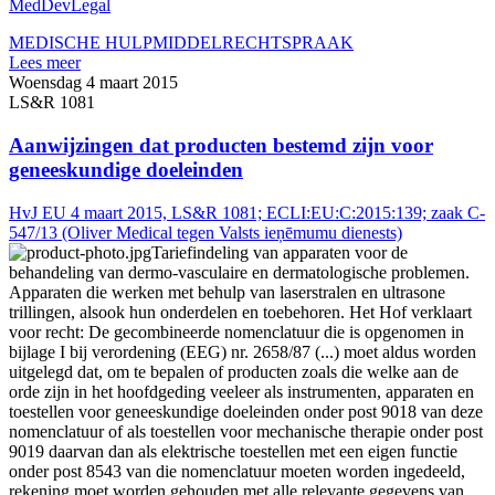
MedDevLegal
MEDISCHE HULPMIDDEL
RECHTSPRAAK
Lees meer
Woensdag 4 maart 2015
LS&R 1081
Aanwijzingen dat producten bestemd zijn voor
geneeskundige doeleinden
HvJ EU 4 maart 2015, LS&R 1081; ECLI:EU:C:2015:139; zaak C-
547/13 (Oliver Medical tegen Valsts ieņēmumu dienests)
Tariefindeling van apparaten voor de
behandeling van dermo-vasculaire en dermatologische problemen.
Apparaten die werken met behulp van laserstralen en ultrasone
trillingen, alsook hun onderdelen en toebehoren. Het Hof verklaart
voor recht: De gecombineerde nomenclatuur die is opgenomen in
bijlage I bij verordening (EEG) nr. 2658/87 (...) moet aldus worden
uitgelegd dat, om te bepalen of producten zoals die welke aan de
orde zijn in het hoofdgeding veeleer als instrumenten, apparaten en
toestellen voor geneeskundige doeleinden onder post 9018 van deze
nomenclatuur of als toestellen voor mechanische therapie onder post
9019 daarvan dan als elektrische toestellen met een eigen functie
onder post 8543 van die nomenclatuur moeten worden ingedeeld,
rekening moet worden gehouden met alle relevante gegevens van