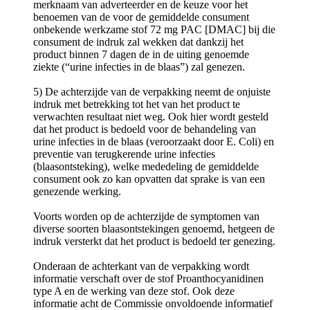
merknaam van adverteerder en de keuze voor het
benoemen van de voor de gemiddelde consument
onbekende werkzame stof 72 mg PAC [DMAC] bij die
consument de indruk zal wekken dat dankzij het
product binnen 7 dagen de in de uiting genoemde
ziekte (“urine infecties in de blaas”) zal genezen.
5) De achterzijde van de verpakking neemt de onjuiste
indruk met betrekking tot het van het product te
verwachten resultaat niet weg. Ook hier wordt gesteld
dat het product is bedoeld voor de behandeling van
urine infecties in de blaas (veroorzaakt door E. Coli) en
preventie van terugkerende urine infecties
(blaasontsteking), welke mededeling de gemiddelde
consument ook zo kan opvatten dat sprake is van een
genezende werking.
Voorts worden op de achterzijde de symptomen van
diverse soorten blaasontstekingen genoemd, hetgeen de
indruk versterkt dat het product is bedoeld ter genezing.
Onderaan de achterkant van de verpakking wordt
informatie verschaft over de stof Proanthocyanidinen
type A en de werking van deze stof. Ook deze
informatie acht de Commissie onvoldoende informatief