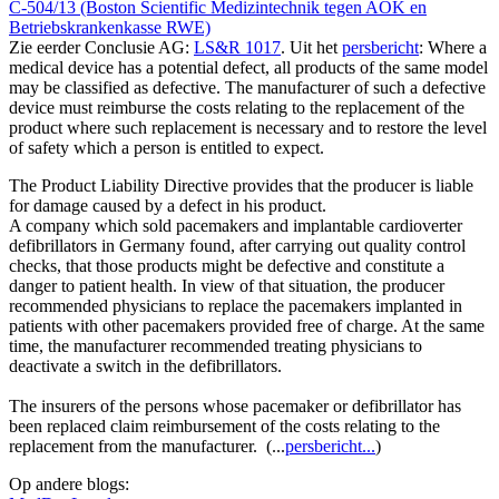
C-504/13 (Boston Scientific Medizintechnik tegen AOK en
Betriebskrankenkasse RWE)
Zie eerder Conclusie AG:
LS&R 1017
. Uit het
persbericht
: Where a
medical device has a potential defect, all products of the same model
may be classified as defective. The manufacturer of such a defective
device must reimburse the costs relating to the replacement of the
product where such replacement is necessary and to restore the level
of safety which a person is entitled to expect.
The Product Liability Directive provides that the producer is liable
for damage caused by a defect in his product.
A company which sold pacemakers and implantable cardioverter
defibrillators in Germany found, after carrying out quality control
checks, that those products might be defective and constitute a
danger to patient health. In view of that situation, the producer
recommended physicians to replace the pacemakers implanted in
patients with other pacemakers provided free of charge. At the same
time, the manufacturer recommended treating physicians to
deactivate a switch in the defibrillators.
The insurers of the persons whose pacemaker or defibrillator has
been replaced claim reimbursement of the costs relating to the
replacement from the manufacturer. (...
persbericht...
)
Op andere blogs: