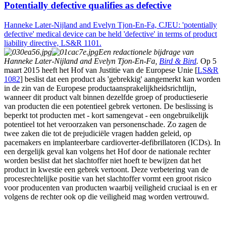
Potentially defective qualifies as defective
Hanneke Later-Nijland and Evelyn Tjon-En-Fa, CJEU: 'potentially
defective' medical device can be held 'defective' in terms of product
liability directive, LS&R 1101.
Een redactionele bijdrage van
Hanneke Later-Nijland and Evelyn Tjon-En-Fa,
Bird & Bird
.
Op 5
maart 2015 heeft het Hof van Justitie van de Europese Unie [
LS&R
1082
] beslist dat een product als 'gebrekkig' aangemerkt kan worden
in de zin van de Europese productaansprakelijkheidsrichtlijn,
wanneer dit product valt binnen dezelfde groep of productieserie
van producten die een potentieel gebrek vertonen. De beslissing is
beperkt tot producten met - kort samengevat - een ongebruikelijk
potentieel tot het veroorzaken van personenschade. Zo zagen de
twee zaken die tot de prejudiciële vragen hadden geleid, op
pacemakers en implanteerbare cardioverter-defibrillatoren (ICDs). In
een dergelijk geval kan volgens het Hof door de nationale rechter
worden beslist dat het slachtoffer niet hoeft te bewijzen dat het
product in kwestie een gebrek vertoont. Deze verbetering van de
procesrechtelijke positie van het slachtoffer vormt een groot risico
voor producenten van producten waarbij veiligheid cruciaal is en er
volgens de rechter ook op die veiligheid mag worden vertrouwd.