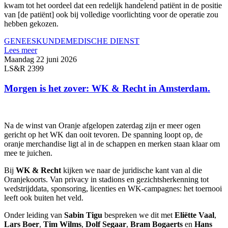
kwam tot het oordeel dat een redelijk handelend patiënt in de positie
van [de patiënt] ook bij volledige voorlichting voor de operatie zou
hebben gekozen.
GENEESKUNDE
MEDISCHE DIENST
Lees meer
Maandag 22 juni 2026
LS&R 2399
Morgen is het zover: WK & Recht in Amsterdam.
Na de winst van Oranje afgelopen zaterdag zijn er meer ogen
gericht op het WK dan ooit tevoren. De spanning loopt op, de
oranje merchandise ligt al in de schappen en merken staan klaar om
mee te juichen.
Bij
WK & Recht
kijken we naar de juridische kant van al die
Oranjekoorts. Van privacy in stadions en gezichtsherkenning tot
wedstrijddata, sponsoring, licenties en WK-campagnes: het toernooi
leeft ook buiten het veld.
Onder leiding van
Sabin Tigu
bespreken we dit met
Eliëtte Vaal
,
Lars
Boer
,
Tim
Wilms
,
Dolf
Segaar
,
Bram
Bogaerts
en
Hans