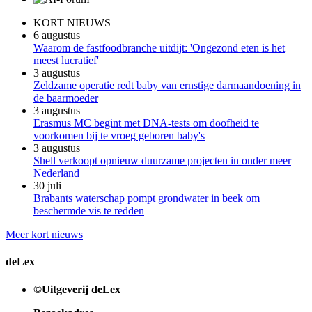
KORT NIEUWS
6 augustus
Waarom de fastfoodbranche uitdijt: 'Ongezond eten is het
meest lucratief'
3 augustus
Zeldzame operatie redt baby van ernstige darmaandoening in
de baarmoeder
3 augustus
Erasmus MC begint met DNA-tests om doofheid te
voorkomen bij te vroeg geboren baby's
3 augustus
Shell verkoopt opnieuw duurzame projecten in onder meer
Nederland
30 juli
Brabants waterschap pompt grondwater in beek om
beschermde vis te redden
Meer kort nieuws
deLex
©Uitgeverij deLex