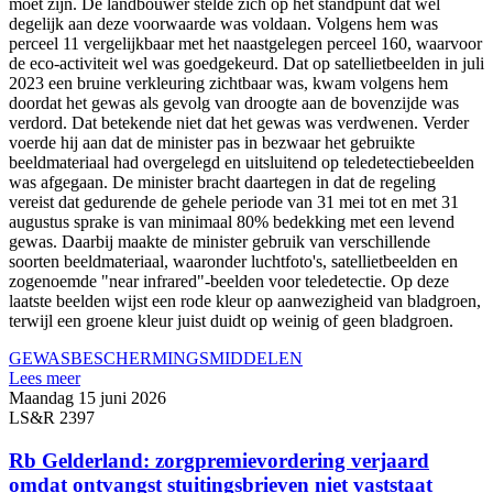
moet zijn. De landbouwer stelde zich op het standpunt dat wel
degelijk aan deze voorwaarde was voldaan. Volgens hem was
perceel 11 vergelijkbaar met het naastgelegen perceel 160, waarvoor
de eco-activiteit wel was goedgekeurd. Dat op satellietbeelden in juli
2023 een bruine verkleuring zichtbaar was, kwam volgens hem
doordat het gewas als gevolg van droogte aan de bovenzijde was
verdord. Dat betekende niet dat het gewas was verdwenen. Verder
voerde hij aan dat de minister pas in bezwaar het gebruikte
beeldmateriaal had overgelegd en uitsluitend op teledetectiebeelden
was afgegaan. De minister bracht daartegen in dat de regeling
vereist dat gedurende de gehele periode van 31 mei tot en met 31
augustus sprake is van minimaal 80% bedekking met een levend
gewas. Daarbij maakte de minister gebruik van verschillende
soorten beeldmateriaal, waaronder luchtfoto's, satellietbeelden en
zogenoemde "near infrared"-beelden voor teledetectie. Op deze
laatste beelden wijst een rode kleur op aanwezigheid van bladgroen,
terwijl een groene kleur juist duidt op weinig of geen bladgroen.
GEWASBESCHERMINGSMIDDELEN
Lees meer
Maandag 15 juni 2026
LS&R 2397
Rb Gelderland: zorgpremievordering verjaard
omdat ontvangst stuitingsbrieven niet vaststaat