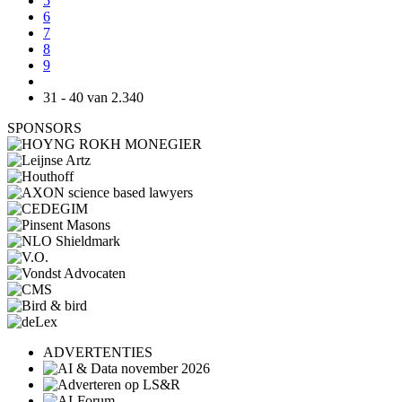
5
6
7
8
9
31 - 40 van 2.340
SPONSORS
ADVERTENTIES