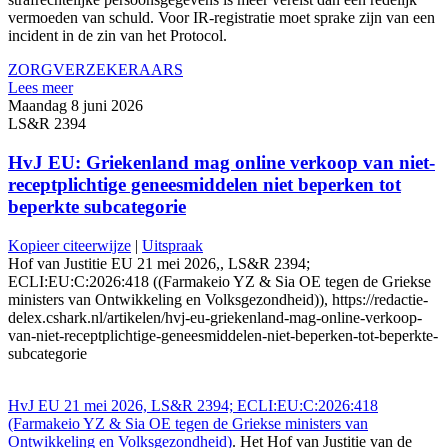
vermoeden van schuld. Voor IR-registratie moet sprake zijn van een
incident in de zin van het Protocol.
ZORGVERZEKERAARS
Lees meer
Maandag 8 juni 2026
LS&R 2394
HvJ EU: Griekenland mag online verkoop van niet-
receptplichtige geneesmiddelen niet beperken tot
beperkte subcategorie
Kopieer citeerwijze
|
Uitspraak
Hof van Justitie EU 21 mei 2026,, LS&R 2394;
ECLI:EU:C:2026:418 ((Farmakeio YZ & Sia OE tegen de Griekse
ministers van Ontwikkeling en Volksgezondheid)), https://redactie-
delex.cshark.nl/artikelen/hvj-eu-griekenland-mag-online-verkoop-
van-niet-receptplichtige-geneesmiddelen-niet-beperken-tot-beperkte-
subcategorie
HvJ EU 21 mei 2026, LS&R 2394; ECLI:EU:C:2026:418
(Farmakeio YZ & Sia OE tegen de Griekse ministers van
Ontwikkeling en Volksgezondheid)
. Het Hof van Justitie van de