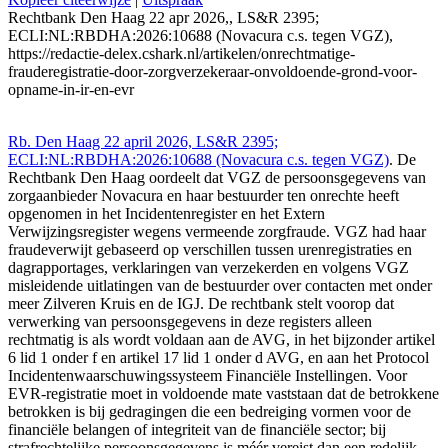
Rechtbank Den Haag 22 apr 2026,, LS&R 2395;
ECLI:NL:RBDHA:2026:10688 (Novacura c.s. tegen VGZ),
https://redactie-delex.cshark.nl/artikelen/onrechtmatige-
frauderegistratie-door-zorgverzekeraar-onvoldoende-grond-voor-
opname-in-ir-en-evr
Rb. Den Haag 22 april 2026, LS&R 2395;
ECLI:NL:RBDHA:2026:10688 (Novacura c.s. tegen VGZ)
. De
Rechtbank Den Haag oordeelt dat VGZ de persoonsgegevens van
zorgaanbieder Novacura en haar bestuurder ten onrechte heeft
opgenomen in het Incidentenregister en het Extern
Verwijzingsregister wegens vermeende zorgfraude. VGZ had haar
fraudeverwijt gebaseerd op verschillen tussen urenregistraties en
dagrapportages, verklaringen van verzekerden en volgens VGZ
misleidende uitlatingen van de bestuurder over contacten met onder
meer Zilveren Kruis en de IGJ. De rechtbank stelt voorop dat
verwerking van persoonsgegevens in deze registers alleen
rechtmatig is als wordt voldaan aan de AVG, in het bijzonder artikel
6 lid 1 onder f en artikel 17 lid 1 onder d AVG, en aan het Protocol
Incidentenwaarschuwingssysteem Financiële Instellingen. Voor
EVR-registratie moet in voldoende mate vaststaan dat de betrokkene
betrokken is bij gedragingen die een bedreiging vormen voor de
financiële belangen of integriteit van de financiële sector; bij
strafrechtelijke persoonsgegevens is méér vereist dan een redelijk