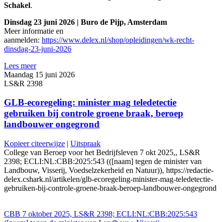
Schakel
.
Dinsdag 23 juni 2026 | Buro de Pijp, Amsterdam
Meer informatie en
aanmelden:
https://www.delex.nl/shop/opleidingen/wk-recht-
dinsdag-23-juni-2026
Lees meer
Maandag 15 juni 2026
LS&R 2398
GLB-ecoregeling: minister mag teledetectie
gebruiken bij controle groene braak, beroep
landbouwer ongegrond
Kopieer citeerwijze
|
Uitspraak
College van Beroep voor het Bedrijfsleven 7 okt 2025,, LS&R
2398; ECLI:NL:CBB:2025:543 (([naam] tegen de minister van
Landbouw, Visserij, Voedselzekerheid en Natuur)), https://redactie-
delex.cshark.nl/artikelen/glb-ecoregeling-minister-mag-teledetectie-
gebruiken-bij-controle-groene-braak-beroep-landbouwer-ongegrond
CBB 7 oktober 2025, LS&R 2398; ECLI:NL:CBB:2025:543