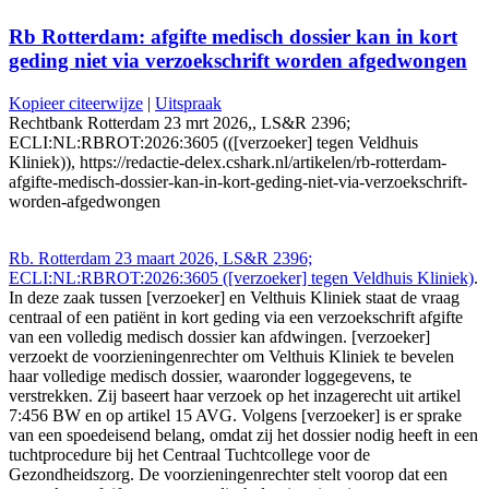
Rb Rotterdam: afgifte medisch dossier kan in kort
geding niet via verzoekschrift worden afgedwongen
Kopieer citeerwijze
|
Uitspraak
Rechtbank Rotterdam 23 mrt 2026,, LS&R 2396;
ECLI:NL:RBROT:2026:3605 (([verzoeker] tegen Veldhuis
Kliniek)), https://redactie-delex.cshark.nl/artikelen/rb-rotterdam-
afgifte-medisch-dossier-kan-in-kort-geding-niet-via-verzoekschrift-
worden-afgedwongen
Rb. Rotterdam 23 maart 2026, LS&R 2396;
ECLI:NL:RBROT:2026:3605 ([verzoeker] tegen Veldhuis Kliniek)
.
In deze zaak tussen [verzoeker] en Velthuis Kliniek staat de vraag
centraal of een patiënt in kort geding via een verzoekschrift afgifte
van een volledig medisch dossier kan afdwingen. [verzoeker]
verzoekt de voorzieningenrechter om Velthuis Kliniek te bevelen
haar volledige medisch dossier, waaronder loggegevens, te
verstrekken. Zij baseert haar verzoek op het inzagerecht uit artikel
7:456 BW en op artikel 15 AVG. Volgens [verzoeker] is er sprake
van een spoedeisend belang, omdat zij het dossier nodig heeft in een
tuchtprocedure bij het Centraal Tuchtcollege voor de
Gezondheidszorg. De voorzieningenrechter stelt voorop dat een