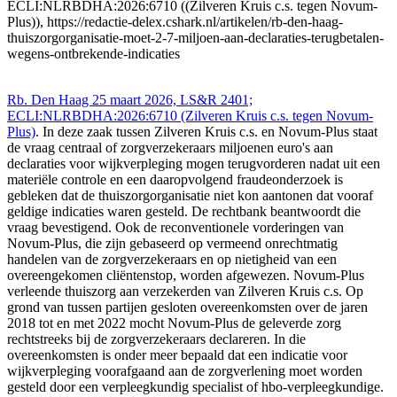
ECLI:NLRBDHA:2026:6710 ((Zilveren Kruis c.s. tegen Novum-
Plus)), https://redactie-delex.cshark.nl/artikelen/rb-den-haag-
thuiszorgorganisatie-moet-2-7-miljoen-aan-declaraties-terugbetalen-
wegens-ontbrekende-indicaties
Rb. Den Haag 25 maart 2026, LS&R 2401;
ECLI:NLRBDHA:2026:6710 (Zilveren Kruis c.s. tegen Novum-
Plus)
. In deze zaak tussen Zilveren Kruis c.s. en Novum-Plus staat
de vraag centraal of zorgverzekeraars miljoenen euro's aan
declaraties voor wijkverpleging mogen terugvorderen nadat uit een
materiële controle en een daaropvolgend fraudeonderzoek is
gebleken dat de thuiszorgorganisatie niet kon aantonen dat vooraf
geldige indicaties waren gesteld. De rechtbank beantwoordt die
vraag bevestigend. Ook de reconventionele vorderingen van
Novum-Plus, die zijn gebaseerd op vermeend onrechtmatig
handelen van de zorgverzekeraars en op nietigheid van een
overeengekomen cliëntenstop, worden afgewezen. Novum-Plus
verleende thuiszorg aan verzekerden van Zilveren Kruis c.s. Op
grond van tussen partijen gesloten overeenkomsten over de jaren
2018 tot en met 2022 mocht Novum-Plus de geleverde zorg
rechtstreeks bij de zorgverzekeraars declareren. In die
overeenkomsten is onder meer bepaald dat een indicatie voor
wijkverpleging voorafgaand aan de zorgverlening moet worden
gesteld door een verpleegkundig specialist of hbo-verpleegkundige.