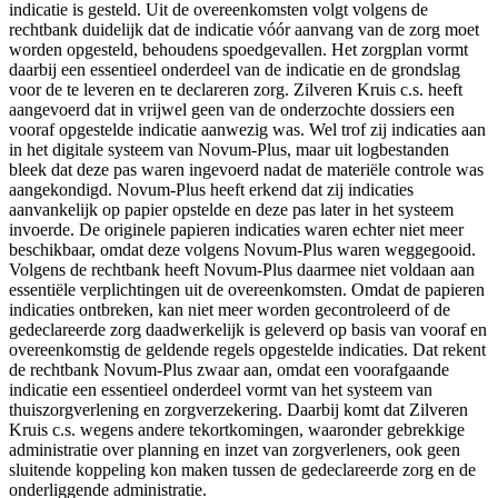
indicatie is gesteld. Uit de overeenkomsten volgt volgens de
rechtbank duidelijk dat de indicatie vóór aanvang van de zorg moet
worden opgesteld, behoudens spoedgevallen. Het zorgplan vormt
daarbij een essentieel onderdeel van de indicatie en de grondslag
voor de te leveren en te declareren zorg. Zilveren Kruis c.s. heeft
aangevoerd dat in vrijwel geen van de onderzochte dossiers een
vooraf opgestelde indicatie aanwezig was. Wel trof zij indicaties aan
in het digitale systeem van Novum-Plus, maar uit logbestanden
bleek dat deze pas waren ingevoerd nadat de materiële controle was
aangekondigd. Novum-Plus heeft erkend dat zij indicaties
aanvankelijk op papier opstelde en deze pas later in het systeem
invoerde. De originele papieren indicaties waren echter niet meer
beschikbaar, omdat deze volgens Novum-Plus waren weggegooid.
Volgens de rechtbank heeft Novum-Plus daarmee niet voldaan aan
essentiële verplichtingen uit de overeenkomsten. Omdat de papieren
indicaties ontbreken, kan niet meer worden gecontroleerd of de
gedeclareerde zorg daadwerkelijk is geleverd op basis van vooraf en
overeenkomstig de geldende regels opgestelde indicaties. Dat rekent
de rechtbank Novum-Plus zwaar aan, omdat een voorafgaande
indicatie een essentieel onderdeel vormt van het systeem van
thuiszorgverlening en zorgverzekering. Daarbij komt dat Zilveren
Kruis c.s. wegens andere tekortkomingen, waaronder gebrekkige
administratie over planning en inzet van zorgverleners, ook geen
sluitende koppeling kon maken tussen de gedeclareerde zorg en de
onderliggende administratie.