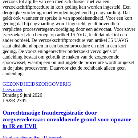
verzoek tot afgifte van een medisch dossier niet via een
verzoekschriftprocedure in kort geding kan worden ingesteld. Een
dergelijke vordering moet worden ingediend bij dagvaarding. Dat
geldt ook wanneer er sprake is van spoedeisendheid. Voor een kort
geding dat bij dagvaarding wordt ingesteld, geldt bovendien
verplichte procesvertegenwoordiging door een advocaat. Voor zover
[verzoeker] zich beroept op artikel 15 AVG, leidt dat niet tot een
ander oordeel. De verzoekschriftprocedure van artikel 35 UAVG
staat uitsluitend open in een bodemprocedure en niet in een kort
geding. De voorzieningenrechter onderzoekt vervolgens of
aanleiding bestaat om gebruik te maken van de zogenoemde
spoorwissel, waarbij een onjuist ingeleide procedure wordt omgezet
in de juiste procesvorm. Daarvoor ziet de rechtbank alleen geen
aanleiding.
GEZONDHEIDSZORG
OVERIG
Lees meer
Dinsdag 9 juni 2026
LS&R 2395
Onrechtmatige frauderegistratie door
zorgverzekeraar: onvoldoende grond voor opname
in IR en EVR
Kopieer citeerwijze
|
Uitspraak