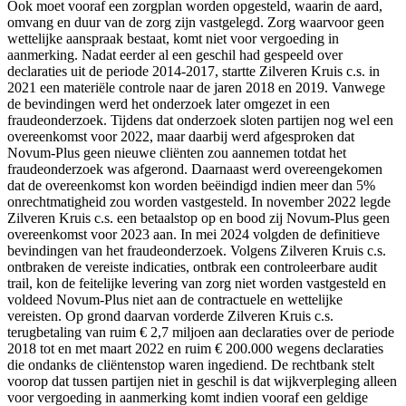
Ook moet vooraf een zorgplan worden opgesteld, waarin de aard,
omvang en duur van de zorg zijn vastgelegd. Zorg waarvoor geen
wettelijke aanspraak bestaat, komt niet voor vergoeding in
aanmerking. Nadat eerder al een geschil had gespeeld over
declaraties uit de periode 2014-2017, startte Zilveren Kruis c.s. in
2021 een materiële controle naar de jaren 2018 en 2019. Vanwege
de bevindingen werd het onderzoek later omgezet in een
fraudeonderzoek. Tijdens dat onderzoek sloten partijen nog wel een
overeenkomst voor 2022, maar daarbij werd afgesproken dat
Novum-Plus geen nieuwe cliënten zou aannemen totdat het
fraudeonderzoek was afgerond. Daarnaast werd overeengekomen
dat de overeenkomst kon worden beëindigd indien meer dan 5%
onrechtmatigheid zou worden vastgesteld. In november 2022 legde
Zilveren Kruis c.s. een betaalstop op en bood zij Novum-Plus geen
overeenkomst voor 2023 aan. In mei 2024 volgden de definitieve
bevindingen van het fraudeonderzoek. Volgens Zilveren Kruis c.s.
ontbraken de vereiste indicaties, ontbrak een controleerbare audit
trail, kon de feitelijke levering van zorg niet worden vastgesteld en
voldeed Novum-Plus niet aan de contractuele en wettelijke
vereisten. Op grond daarvan vorderde Zilveren Kruis c.s.
terugbetaling van ruim € 2,7 miljoen aan declaraties over de periode
2018 tot en met maart 2022 en ruim € 200.000 wegens declaraties
die ondanks de cliëntenstop waren ingediend. De rechtbank stelt
voorop dat tussen partijen niet in geschil is dat wijkverpleging alleen
voor vergoeding in aanmerking komt indien vooraf een geldige