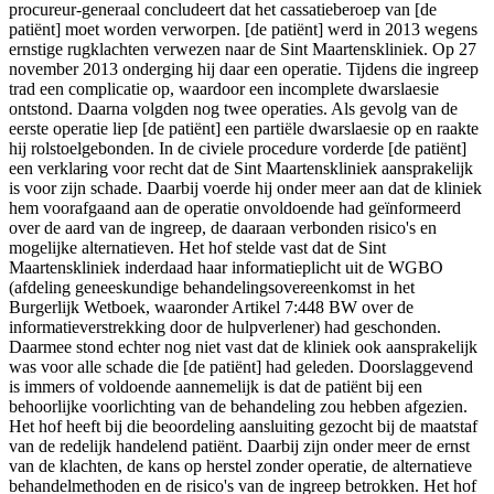
procureur-generaal concludeert dat het cassatieberoep van [de
patiënt] moet worden verworpen. [de patiënt] werd in 2013 wegens
ernstige rugklachten verwezen naar de Sint Maartenskliniek. Op 27
november 2013 onderging hij daar een operatie. Tijdens die ingreep
trad een complicatie op, waardoor een incomplete dwarslaesie
ontstond. Daarna volgden nog twee operaties. Als gevolg van de
eerste operatie liep [de patiënt] een partiële dwarslaesie op en raakte
hij rolstoelgebonden. In de civiele procedure vorderde [de patiënt]
een verklaring voor recht dat de Sint Maartenskliniek aansprakelijk
is voor zijn schade. Daarbij voerde hij onder meer aan dat de kliniek
hem voorafgaand aan de operatie onvoldoende had geïnformeerd
over de aard van de ingreep, de daaraan verbonden risico's en
mogelijke alternatieven. Het hof stelde vast dat de Sint
Maartenskliniek inderdaad haar informatieplicht uit de WGBO
(afdeling geneeskundige behandelingsovereenkomst in het
Burgerlijk Wetboek, waaronder Artikel 7:448 BW over de
informatieverstrekking door de hulpverlener) had geschonden.
Daarmee stond echter nog niet vast dat de kliniek ook aansprakelijk
was voor alle schade die [de patiënt] had geleden. Doorslaggevend
is immers of voldoende aannemelijk is dat de patiënt bij een
behoorlijke voorlichting van de behandeling zou hebben afgezien.
Het hof heeft bij die beoordeling aansluiting gezocht bij de maatstaf
van de redelijk handelend patiënt. Daarbij zijn onder meer de ernst
van de klachten, de kans op herstel zonder operatie, de alternatieve
behandelmethoden en de risico's van de ingreep betrokken. Het hof