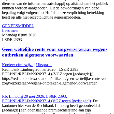
diensten van de informatiemaatschappij op afstand aan het publiek
kunnen worden aangeboden. Uit de bewoordingen van deze
bepaling volgt volgens het Hof dat deze verplichting betrekking
heeft op alle niet-receptplichtige geneesmiddelen.
GENEESMIDDEL
Lees meer
Maandag 8 juni 2026
LS&R 2393
Geen wettelijke rente voor zorgverzekeraar wegens
ontbreken algemene voorwaarden
Kopieer citeerwijze
|
Uitspraak
Rechtbank Limburg 20 mei 2026,, LS&R 2393;
ECLI:NL:RBLIM:2026:3714 ((VGZ tegen [gedaagde])),
https://redactie-delex.cshark.nl/artikelen/geen-wettelijke-rente-voor-
zorgverzekeraar-wegens-ontbreken-algemene-voorwaarden
Rb. Limburg 20 mei 2026, LS&R 2393;
ECLI:NL:RBLIM:2026:3714 (VGZ tegen [gedaagde])
. De
kantonrechter van de Rechtbank Limburg heeft geoordeeld dat
[gedaagde] een openstaande premieachterstand aan zijn