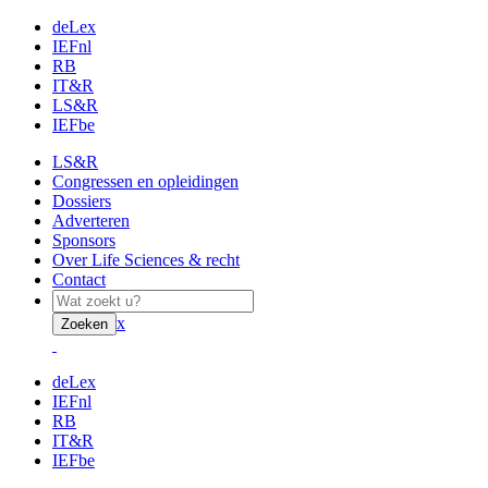
deLex
IEFnl
RB
IT&R
LS&R
IEFbe
LS&R
Congressen en opleidingen
Dossiers
Adverteren
Sponsors
Over Life Sciences & recht
Contact
x
Zoeken
deLex
IEFnl
RB
IT&R
IEFbe