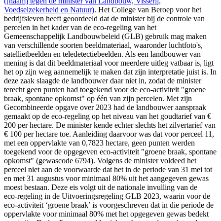
([naam] tegen de minister van Landbouw, Visserij,
Voedselzekerheid en Natuur)
. Het College van Beroep voor het
bedrijfsleven heeft geoordeeld dat de minister bij de controle van
percelen in het kader van de eco-regeling van het
Gemeenschappelijk Landbouwbeleid (GLB) gebruik mag maken
van verschillende soorten beeldmateriaal, waaronder luchtfoto's,
satellietbeelden en teledetectiebeelden. Als een landbouwer van
mening is dat dit beeldmateriaal voor meerdere uitleg vatbaar is, ligt
het op zijn weg aannemelijk te maken dat zijn interpretatie juist is. In
deze zaak slaagde de landbouwer daar niet in, zodat de minister
terecht geen punten had toegekend voor de eco-activiteit "groene
braak, spontane opkomst" op één van zijn percelen. Met zijn
Gecombineerde opgave over 2023 had de landbouwer aanspraak
gemaakt op de eco-regeling op het niveau van het goudtarief van €
200 per hectare. De minister kende echter slechts het zilvertarief van
€ 100 per hectare toe. Aanleiding daarvoor was dat voor perceel 11,
met een oppervlakte van 0,7823 hectare, geen punten werden
toegekend voor de opgegeven eco-activiteit "groene braak, spontane
opkomst" (gewascode 6794). Volgens de minister voldeed het
perceel niet aan de voorwaarde dat het in de periode van 31 mei tot
en met 31 augustus voor minimaal 80% uit het aangegeven gewas
moest bestaan. Deze eis volgt uit de nationale invulling van de
eco‑regeling in de Uitvoeringsregeling GLB 2023, waarin voor de
eco‑activiteit ‘groene braak’ is voorgeschreven dat in die periode de
oppervlakte voor minimaal 80% met het opgegeven gewas bedekt