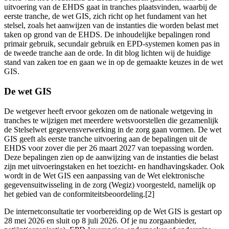
uitvoering van de EHDS gaat in tranches plaatsvinden, waarbij de
eerste tranche, de wet GIS, zich richt op het fundament van het
stelsel, zoals het aanwijzen van de instanties die worden belast met
taken op grond van de EHDS. De inhoudelijke bepalingen rond
primair gebruik, secundair gebruik en EPD-systemen komen pas in
de tweede tranche aan de orde. In dit blog lichten wij de huidige
stand van zaken toe en gaan we in op de gemaakte keuzes in de wet
GIS.
De wet GIS
De wetgever heeft ervoor gekozen om de nationale wetgeving in
tranches te wijzigen met meerdere wetsvoorstellen die gezamenlijk
de Stelselwet gegevensverwerking in de zorg gaan vormen. De wet
GIS geeft als eerste tranche uitvoering aan de bepalingen uit de
EHDS voor zover die per 26 maart 2027 van toepassing worden.
Deze bepalingen zien op de aanwijzing van de instanties die belast
zijn met uitvoeringstaken en het toezicht- en handhavingskader. Ook
wordt in de Wet GIS een aanpassing van de Wet elektronische
gegevensuitwisseling in de zorg (Wegiz) voorgesteld, namelijk op
het gebied van de conformiteitsbeoordeling.[2]
De internetconsultatie ter voorbereiding op de Wet GIS is gestart op
28 mei 2026 en sluit op 8 juli 2026. Of je nu zorgaanbieder,