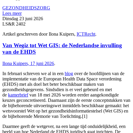
GEZONDHEIDSZORG
Lees meer
Dinsdag 23 juni 2026
LS&R 2402
Artikel geschreven door Ilona Kuipers,
ICTRecht
.
Van Wegiz tot Wet GIS: de Nederlandse invulling
van de EHDS
Ilona Kuipers, 17 juni 2026
.
In februari schreven we al in een
blog
over de hoofdlijnen van de
implementatie van de European Health Data Space verordening
(EHDS) met als doel het beter beschikbaar maken van
gezondheidsgegevens. Sindsdien is er veel gebeurd en met
de
kamerbrief
van 18 mei 2026 worden eerder aangekondigde
keuzes geconcretiseerd. Daarnaast zijn de eerste conceptstukken van
de bijbehorende uitvoeringswet inmiddels beschikbaar gemaakt: het
wetsvoorstel Wet op het gezondheidsinformatiestelsel (Wet GIS) en
de bijbehorende Memorie van Toelichting.[1]
Daarmee geeft de wetgever, na een lange tijd onduidelijkheid, een
beeld van hoe Nederland de EHDS juridisch gaat inrichten. De