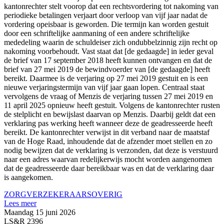
kantonrechter stelt voorop dat een rechtsvordering tot nakoming van
periodieke betalingen verjaart door verloop van vijf jaar nadat de
vordering opeisbaar is geworden. Die termijn kan worden gestuit
door een schriftelijke aanmaning of een andere schriftelijke
mededeling waarin de schuldeiser zich ondubbelzinnig zijn recht op
nakoming voorbehoudt. Vast staat dat [de gedaagde] in ieder geval
de brief van 17 september 2018 heeft kunnen ontvangen en dat de
brief van 27 mei 2019 de bewindvoerder van [de gedaagde] heeft
bereikt. Daarmee is de verjaring op 27 mei 2019 gestuit en is een
nieuwe verjaringstermijn van vijf jaar gaan lopen. Centraal staat
vervolgens de vraag of Menzis de verjaring tussen 27 mei 2019 en
11 april 2025 opnieuw heeft gestuit. Volgens de kantonrechter rusten
de stelplicht en bewijslast daarvan op Menzis. Daarbij geldt dat een
verklaring pas werking heeft wanneer deze de geadresseerde heeft
bereikt. De kantonrechter verwijst in dit verband naar de maatstaf
van de Hoge Raad, inhoudende dat de afzender moet stellen en zo
nodig bewijzen dat de verklaring is verzonden, dat deze is verstuurd
naar een adres waarvan redelijkerwijs mocht worden aangenomen
dat de geadresseerde daar bereikbaar was en dat de verklaring daar
is aangekomen.
ZORGVERZEKERAARS
OVERIG
Lees meer
Maandag 15 juni 2026
LS&R 2396