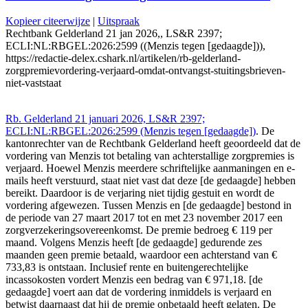
Kopieer citeerwijze
|
Uitspraak
Rechtbank Gelderland 21 jan 2026,, LS&R 2397;
ECLI:NL:RBGEL:2026:2599 ((Menzis tegen [gedaagde])),
https://redactie-delex.cshark.nl/artikelen/rb-gelderland-
zorgpremievordering-verjaard-omdat-ontvangst-stuitingsbrieven-
niet-vaststaat
Rb. Gelderland 21 januari 2026, LS&R 2397;
ECLI:NL:RBGEL:2026:2599 (Menzis tegen [gedaagde])
. De
kantonrechter van de Rechtbank Gelderland heeft geoordeeld dat de
vordering van Menzis tot betaling van achterstallige zorgpremies is
verjaard. Hoewel Menzis meerdere schriftelijke aanmaningen en e-
mails heeft verstuurd, staat niet vast dat deze [de gedaagde] hebben
bereikt. Daardoor is de verjaring niet tijdig gestuit en wordt de
vordering afgewezen. Tussen Menzis en [de gedaagde] bestond in
de periode van 27 maart 2017 tot en met 23 november 2017 een
zorgverzekeringsovereenkomst. De premie bedroeg € 119 per
maand. Volgens Menzis heeft [de gedaagde] gedurende zes
maanden geen premie betaald, waardoor een achterstand van €
733,83 is ontstaan. Inclusief rente en buitengerechtelijke
incassokosten vordert Menzis een bedrag van € 971,18. [de
gedaagde] voert aan dat de vordering inmiddels is verjaard en
betwist daarnaast dat hij de premie onbetaald heeft gelaten. De