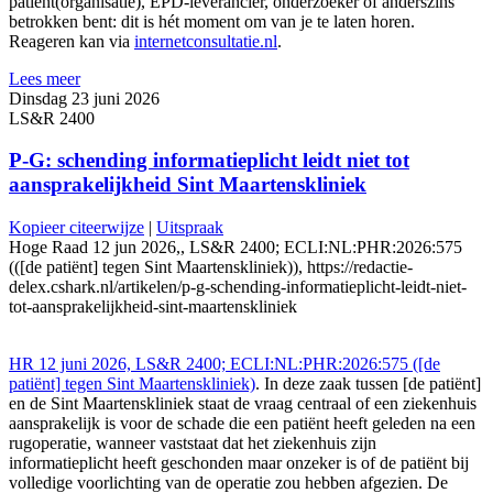
patiënt(organisatie), EPD-leverancier, onderzoeker of anderszins
betrokken bent: dit is hét moment om van je te laten horen.
Reageren kan via
internetconsultatie.nl
.
Lees meer
Dinsdag 23 juni 2026
LS&R 2400
P-G: schending informatieplicht leidt niet tot
aansprakelijkheid Sint Maartenskliniek
Kopieer citeerwijze
|
Uitspraak
Hoge Raad 12 jun 2026,, LS&R 2400; ECLI:NL:PHR:2026:575
(([de patiënt] tegen Sint Maartenskliniek)), https://redactie-
delex.cshark.nl/artikelen/p-g-schending-informatieplicht-leidt-niet-
tot-aansprakelijkheid-sint-maartenskliniek
HR 12 juni 2026, LS&R 2400; ECLI:NL:PHR:2026:575 ([de
patiënt] tegen Sint Maartenskliniek)
. In deze zaak tussen [de patiënt]
en de Sint Maartenskliniek staat de vraag centraal of een ziekenhuis
aansprakelijk is voor de schade die een patiënt heeft geleden na een
rugoperatie, wanneer vaststaat dat het ziekenhuis zijn
informatieplicht heeft geschonden maar onzeker is of de patiënt bij
volledige voorlichting van de operatie zou hebben afgezien. De