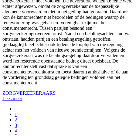
zorgverzekeraar moet voldoen. De gevorderde wettelijke rente werd
echter afgewezen, omdat de zorgverzekeraar de toepasselijke
algemene voorwaarden niet in het geding had gebracht. Daardoor
kon de kantonrechter niet beoordelen of de bedingen waarop de
rentevordering was gebaseerd verenigbaar zijn met het
consumentenrecht. Tussen partijen bestond een
zorgverzekeringsovereenkomst. Nadat een betalingsachterstand was
ontstaan, hadden partijen een betalingsregeling getroffen.
[gedaagde] bleef echter ook tijdens de looptijd van die regeling
achter met het voldoen van nieuwe premietermijnen. Volgens de
zorgverzekeraar was de betalingsregeling daardoor vervallen en
werd het resterende openstaande bedrag direct opeisbaar. De
kantonrechter stelt vast dat sprake is van een
consumentenovereenkomst en toetst daarom ambtshalve of de aan
de vordering ten grondslag gelegde bedingen voldoen aan het
consumentenrecht.
ZORGVERZEKERAARS
Lees meer
1
2
3
4