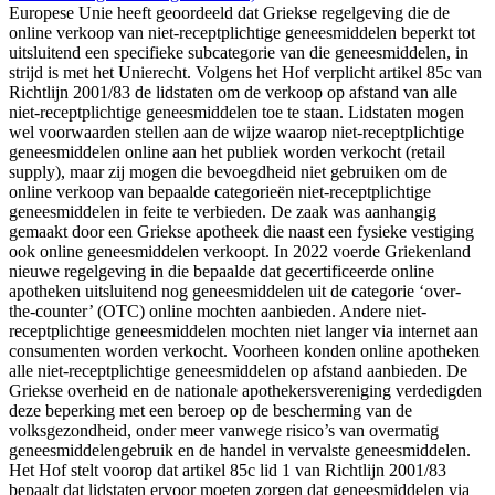
Europese Unie heeft geoordeeld dat Griekse regelgeving die de
online verkoop van niet-receptplichtige geneesmiddelen beperkt tot
uitsluitend een specifieke subcategorie van die geneesmiddelen, in
strijd is met het Unierecht. Volgens het Hof verplicht artikel 85c van
Richtlijn 2001/83 de lidstaten om de verkoop op afstand van alle
niet-receptplichtige geneesmiddelen toe te staan. Lidstaten mogen
wel voorwaarden stellen aan de wijze waarop niet-receptplichtige
geneesmiddelen online aan het publiek worden verkocht (retail
supply), maar zij mogen die bevoegdheid niet gebruiken om de
online verkoop van bepaalde categorieën niet-receptplichtige
geneesmiddelen in feite te verbieden. De zaak was aanhangig
gemaakt door een Griekse apotheek die naast een fysieke vestiging
ook online geneesmiddelen verkoopt. In 2022 voerde Griekenland
nieuwe regelgeving in die bepaalde dat gecertificeerde online
apotheken uitsluitend nog geneesmiddelen uit de categorie ‘over-
the-counter’ (OTC) online mochten aanbieden. Andere niet-
receptplichtige geneesmiddelen mochten niet langer via internet aan
consumenten worden verkocht. Voorheen konden online apotheken
alle niet-receptplichtige geneesmiddelen op afstand aanbieden. De
Griekse overheid en de nationale apothekersvereniging verdedigden
deze beperking met een beroep op de bescherming van de
volksgezondheid, onder meer vanwege risico’s van overmatig
geneesmiddelengebruik en de handel in vervalste geneesmiddelen.
Het Hof stelt voorop dat artikel 85c lid 1 van Richtlijn 2001/83
bepaalt dat lidstaten ervoor moeten zorgen dat geneesmiddelen via