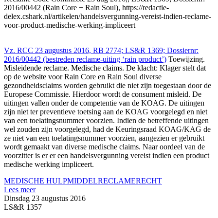
2016/00442 (Rain Core + Rain Soul), https://redactie-
delex.cshark.nl/artikelen/handelsvergunning-vereist-indien-reclame-
voor-product-medische-werking-impliceert
Vz. RCC 23 augustus 2016, RB 2774; LS&R 1369; Dossiernr:
2016/00442 (bestreden reclame-uiting ‘rain product’)
Toewijzing.
Misleidende reclame. Medische claims. De klacht: Klager stelt dat
op de website voor Rain Core en Rain Soul diverse
gezondheidsclaims worden gebruikt die niet zijn toegestaan door de
Europese Commissie. Hierdoor wordt de consument misleid. De
uitingen vallen onder de competentie van de KOAG. De uitingen
zijn niet ter preventieve toetsing aan de KOAG voorgelegd en niet
van een toelatingsnummer voorzien. Indien de betreffende uitingen
wel zouden zijn voorgelegd, had de Keuringsraad KOAG/KAG de
ze niet van een toelatingsnummer voorzien, aangezien er gebruikt
wordt gemaakt van diverse medische claims. Naar oordeel van de
voorzitter is er er een handelsvergunning vereist indien een product
medische werking impliceert.
MEDISCHE HULPMIDDEL
RECLAMERECHT
Lees meer
Dinsdag 23 augustus 2016
LS&R 1357