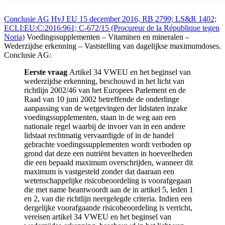
Conclusie AG HvJ EU 15 december 2016, RB 2799; LS&R 1402;
ECLI:EU:C:2016:961; C‑672/15 (Procureur de la République tegen
Noria)
Voedingssupplementen – Vitaminen en mineralen –
Wederzijdse erkenning – Vaststelling van dagelijkse maximumdoses.
Conclusie AG:
Eerste vraag
Artikel 34 VWEU en het beginsel van
wederzijdse erkenning, beschouwd in het licht van
richtlijn 2002/46 van het Europees Parlement en de
Raad van 10 juni 2002 betreffende de onderlinge
aanpassing van de wetgevingen der lidstaten inzake
voedingssupplementen, staan in de weg aan een
nationale regel waarbij de invoer van in een andere
lidstaat rechtmatig vervaardigde of in de handel
gebrachte voedingssupplementen wordt verboden op
grond dat deze een nutriënt bevatten in hoeveelheden
die een bepaald maximum overschrijden, wanneer dit
maximum is vastgesteld zonder dat daaraan een
wetenschappelijke risicobeoordeling is voorafgegaan
die met name beantwoordt aan de in artikel 5, leden 1
en 2, van die richtlijn neergelegde criteria. Indien een
dergelijke voorafgaande risicobeoordeling is verricht,
vereisen artikel 34 VWEU en het beginsel van