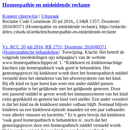
Homeopathie en misleidende reclame
Kopieer citeerwijze
|
Uitspraak
Reclame Code Commissie 20 jul 2016,, LS&R 1357; Dossiernr:
2016/00371 (Homeopathie en misleidende reclame), https://redactie-
delex.cshark.nl/artikelen/homeopathie-en-misleidende-reclame
Vz. RCC 20 juli 2016, RB 2751; Dossiernr: 2016/00371
(Homeopathische behandeling)
Toewijzing. Klacht: Het betreft de
volgende (mededelingen op) subpagina’s van de website
www.homeopathieschipper.nl: 1. “Kinkhoest en kinkhoestachtige
klachten zijn homeopathisch vaak goed te behandelen. Het
genezingsproces bij kinkhoest wordt door het homeopathisch middel
versneld door het stimuleren van het afweersysteem van het kind.
Bij elk kind en type hoest kan weer een ander middel passen.
Homeopathie is het gelijkende met het gelijkende genezen. Door
een passend middel te geven wordt het immuunsysteem van het kind
extra geprikkeld en geneest het kind veel sneller. Een ander voordeel
is dat het kind na de kinkhoest minder vatbaar blijft. Normaal blijven
kinderen na een kinkhoest-episode maanden tot een jaar vatbaarder
voor allerlei virussen en bacteriën.” Er is geen bewijs dat kinkhoest
'vaak goed homeopathisch te behandelen is', noch dat het
genezingsproces door een homeopathisch middel versneld wordt.