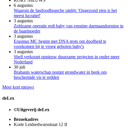
KORT NIEUWS
6 augustus
Waarom de fastfoodbranche uitdijt: 'Ongezond eten is het
meest lucratief'
3 augustus
Zeldzame operatie redt baby van ernstige darmaandoening in
de baarmoeder
3 augustus
Erasmus MC begint met DNA-tests om doofheid te
voorkomen bij te vroeg geboren baby's
3 augustus
Shell verkoopt opnieuw duurzame projecten in onder meer
Nederland
30 juli
Brabants waterschap pompt grondwater in beek om
beschermde vis te redden
Meer kort nieuws
deLex
©Uitgeverij deLex
Bezoekadres
Korte Leidsedwarsstraat 12 II