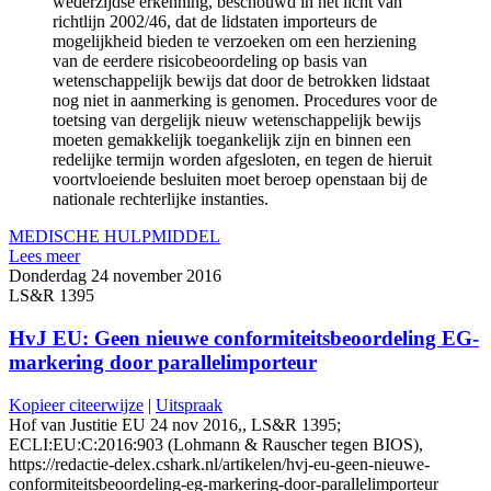
wederzijdse erkenning, beschouwd in het licht van
richtlijn 2002/46, dat de lidstaten importeurs de
mogelijkheid bieden te verzoeken om een herziening
van de eerdere risicobeoordeling op basis van
wetenschappelijk bewijs dat door de betrokken lidstaat
nog niet in aanmerking is genomen. Procedures voor de
toetsing van dergelijk nieuw wetenschappelijk bewijs
moeten gemakkelijk toegankelijk zijn en binnen een
redelijke termijn worden afgesloten, en tegen de hieruit
voortvloeiende besluiten moet beroep openstaan bij de
nationale rechterlijke instanties.
MEDISCHE HULPMIDDEL
Lees meer
Donderdag 24 november 2016
LS&R 1395
HvJ EU: Geen nieuwe conformiteitsbeoordeling EG-
markering door parallelimporteur
Kopieer citeerwijze
|
Uitspraak
Hof van Justitie EU 24 nov 2016,, LS&R 1395;
ECLI:EU:C:2016:903 (Lohmann & Rauscher tegen BIOS),
https://redactie-delex.cshark.nl/artikelen/hvj-eu-geen-nieuwe-
conformiteitsbeoordeling-eg-markering-door-parallelimporteur