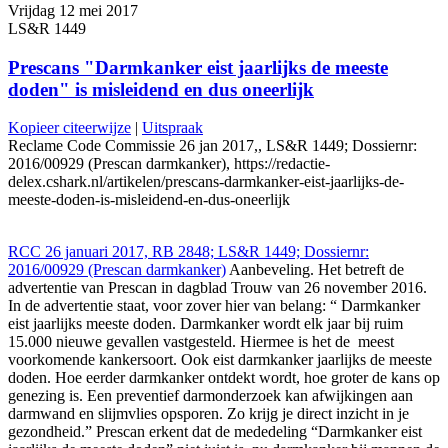
Vrijdag 12 mei 2017
LS&R 1449
Prescans "Darmkanker eist jaarlijks de meeste
doden" is misleidend en dus oneerlijk
Kopieer citeerwijze
|
Uitspraak
Reclame Code Commissie 26 jan 2017,, LS&R 1449; Dossiernr:
2016/00929 (Prescan darmkanker), https://redactie-
delex.cshark.nl/artikelen/prescans-darmkanker-eist-jaarlijks-de-
meeste-doden-is-misleidend-en-dus-oneerlijk
RCC 26 januari 2017, RB 2848; LS&R 1449; Dossiernr:
2016/00929 (Prescan darmkanker)
Aanbeveling. Het betreft de
advertentie van Prescan in dagblad Trouw van 26 november 2016.
In de advertentie staat, voor zover hier van belang: “ Darmkanker
eist jaarlijks meeste doden. Darmkanker wordt elk jaar bij ruim
15.000 nieuwe gevallen vastgesteld. Hiermee is het de meest
voorkomende kankersoort. Ook eist darmkanker jaarlijks de meeste
doden. Hoe eerder darmkanker ontdekt wordt, hoe groter de kans op
genezing is. Een preventief darmonderzoek kan afwijkingen aan
darmwand en slijmvlies opsporen. Zo krijg je direct inzicht in je
gezondheid.” Prescan erkent dat de mededeling “Darmkanker eist