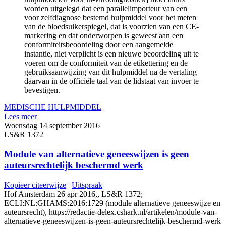
worden uitgelegd dat een parallelimporteur van een
voor zelfdiagnose bestemd hulpmiddel voor het meten
van de bloedsuikerspiegel, dat is voorzien van een CE-
markering en dat onderworpen is geweest aan een
conformiteitsbeoordeling door een aangemelde
instantie, niet verplicht is een nieuwe beoordeling uit te
voeren om de conformiteit van de etikettering en de
gebruiksaanwijzing van dit hulpmiddel na de vertaling
daarvan in de officiële taal van de lidstaat van invoer te
bevestigen.
MEDISCHE HULPMIDDEL
Lees meer
Woensdag 14 september 2016
LS&R 1372
Module van alternatieve geneeswijzen is geen
auteursrechtelijk beschermd werk
Kopieer citeerwijze
|
Uitspraak
Hof Amsterdam 26 apr 2016,, LS&R 1372;
ECLI:NL:GHAMS:2016:1729 (module alternatieve geneeswijze en
auteursrecht), https://redactie-delex.cshark.nl/artikelen/module-van-
alternatieve-geneeswijzen-is-geen-auteursrechtelijk-beschermd-werk