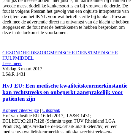
jaarlijks de meeste doden” niet juist is, nu darmkanker bij mannen de
tweede meest dodelijke kankersoort is en bij vrouwen de derde. De
fout is volgens Prescan het gevolg van een onjuiste interpretatie van
de cijfers van het IKNL voor wat betreft sterfte bij kanker. Prescan
deelt mee de advertentie direct na ontvangst van de klacht te hebben
stopgezet en de fout met de betrokkenen te hebben besproken om
deze in de toekomst te voorkomen.
GEZONDHEIDSZORG
MEDISCHE DIENST
MEDISCHE
HULPMIDDEL
Lees meer
Vrijdag 3 maart 2017
LS&R 1431
HvJ EU: Een medische kwaliteitskeurmerkinstantie
kan rechtstreeks en onbeperkt aansprakelijk voor
patiënten zijn
Kopieer citeerwijze
|
Uitspraak
Hof van Justitie EU 16 feb 2017,, LS&R 1431;
ECLI:EU:C:2017:128 (Schmitt tegen TÜV Rheinland LGA
Products), https://redactie-delex.cshark.nl/artikelen/hvj-eu-een-
medische-kwaliteitskeurmerkinstantie-kan-rechtstreeks-en-