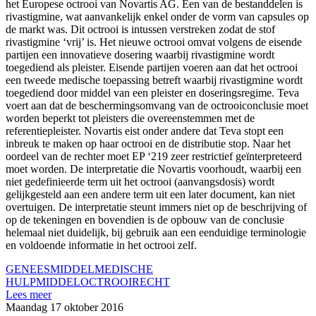
het Europese octrooi van Novartis AG. Een van de bestanddelen is
rivastigmine, wat aanvankelijk enkel onder de vorm van capsules op
de markt was. Dit octrooi is intussen verstreken zodat de stof
rivastigmine ‘vrij’ is. Het nieuwe octrooi omvat volgens de eisende
partijen een innovatieve dosering waarbij rivastigmine wordt
toegediend als pleister. Eisende partijen voeren aan dat het octrooi
een tweede medische toepassing betreft waarbij rivastigmine wordt
toegediend door middel van een pleister en doseringsregime. Teva
voert aan dat de beschermingsomvang van de octrooiconclusie moet
worden beperkt tot pleisters die overeenstemmen met de
referentiepleister. Novartis eist onder andere dat Teva stopt een
inbreuk te maken op haar octrooi en de distributie stop. Naar het
oordeel van de rechter moet EP ‘219 zeer restrictief geïnterpreteerd
moet worden. De interpretatie die Novartis voorhoudt, waarbij een
niet gedefinieerde term uit het octrooi (aanvangsdosis) wordt
gelijkgesteld aan een andere term uit een later document, kan niet
overtuigen. De interpretatie steunt immers niet op de beschrijving of
op de tekeningen en bovendien is de opbouw van de conclusie
helemaal niet duidelijk, bij gebruik aan een eenduidige terminologie
en voldoende informatie in het octrooi zelf.
GENEESMIDDEL
MEDISCHE
HULPMIDDEL
OCTROOIRECHT
Lees meer
Maandag 17 oktober 2016