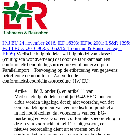
HvJ EU 24 november 2016, IEF 16393; IEFbe 2001; LS&R 1395;
ECLI:EU:C:2016:903; C‑662/15 (Lohmann & Rauscher tegen
BIOS)
Medische hulpmiddelen – Hulpmiddel van klasse I
(chirurgisch wondverband) dat door de fabrikant aan een
conformiteitsbeoordelingsprocedure werd onderworpen –
Parallelimport – Toevoeging op de etikettering van gegevens
betreffende de importeur – Aanvullende
conformiteitsbeoordelingsprocedure. HvJ EU:
Artikel 1, lid 2, onder f), en artikel 11 van
Medischehulpmiddelenrichtlijn 93/42/EEG moeten
aldus worden uitgelegd dat zij niet voorschrijven dat
een parallelimporteur van een medisch hulpmiddel als
in het hoofdgeding, dat voorzien is van een EG-
markering en waarvoor een conformiteitsbeoordeling in
de zin van voormeld artikel 11 is uitgevoerd, een
nieuwe beoordeling dient uit te voeren om de
conformiteit te attesteren van de informatie die zijn