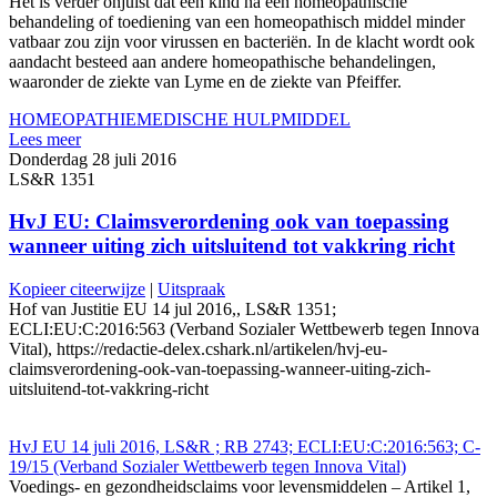
Het is verder onjuist dat een kind na een homeopathische
behandeling of toediening van een homeopathisch middel minder
vatbaar zou zijn voor virussen en bacteriën. In de klacht wordt ook
aandacht besteed aan andere homeopathische behandelingen,
waaronder de ziekte van Lyme en de ziekte van Pfeiffer.
HOMEOPATHIE
MEDISCHE HULPMIDDEL
Lees meer
Donderdag 28 juli 2016
LS&R 1351
HvJ EU: Claimsverordening ook van toepassing
wanneer uiting zich uitsluitend tot vakkring richt
Kopieer citeerwijze
|
Uitspraak
Hof van Justitie EU 14 jul 2016,, LS&R 1351;
ECLI:EU:C:2016:563 (Verband Sozialer Wettbewerb tegen Innova
Vital), https://redactie-delex.cshark.nl/artikelen/hvj-eu-
claimsverordening-ook-van-toepassing-wanneer-uiting-zich-
uitsluitend-tot-vakkring-richt
HvJ EU 14 juli 2016, LS&R ; RB 2743; ECLI:EU:C:2016:563; C-
19/15 (Verband Sozialer Wettbewerb tegen Innova Vital)
Voedings- en gezondheidsclaims voor levensmiddelen – Artikel 1,