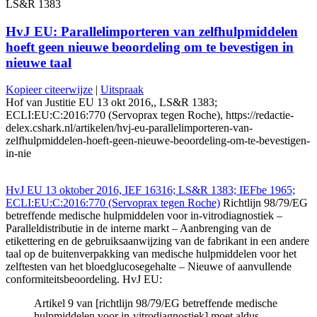
LS&R 1383
HvJ EU: Parallelimporteren van zelfhulpmiddelen
hoeft geen nieuwe beoordeling om te bevestigen in
nieuwe taal
Kopieer citeerwijze
|
Uitspraak
Hof van Justitie EU 13 okt 2016,, LS&R 1383;
ECLI:EU:C:2016:770 (Servoprax tegen Roche), https://redactie-
delex.cshark.nl/artikelen/hvj-eu-parallelimporteren-van-
zelfhulpmiddelen-hoeft-geen-nieuwe-beoordeling-om-te-bevestigen-
in-nie
HvJ EU 13 oktober 2016, IEF 16316; LS&R 1383; IEFbe 1965;
ECLI:EU:C:2016:770 (Servoprax tegen Roche)
Richtlijn 98/79/EG
betreffende medische hulpmiddelen voor in-vitrodiagnostiek –
Paralleldistributie in de interne markt – Aanbrenging van de
etikettering en de gebruiksaanwijzing van de fabrikant in een andere
taal op de buitenverpakking van medische hulpmiddelen voor het
zelftesten van het bloedglucosegehalte – Nieuwe of aanvullende
conformiteitsbeoordeling. HvJ EU:
Artikel 9 van [richtlijn 98/79/EG betreffende medische
hulpmiddelen voor in-vitrodiagnostiek] moet aldus