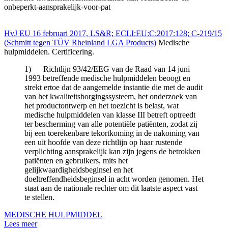
onbeperkt-aansprakelijk-voor-pat
HvJ EU 16 februari 2017, LS&R; ECLI:EU:C:2017:128; C‑219/15
(Schmitt tegen TÜV Rheinland LGA Products)
Medische
hulpmiddelen. Certificering.
1) Richtlijn 93/42/EEG van de Raad van 14 juni
1993 betreffende medische hulpmiddelen beoogt en
strekt ertoe dat de aangemelde instantie die met de audit
van het kwaliteitsborgingssysteem, het onderzoek van
het productontwerp en het toezicht is belast, wat
medische hulpmiddelen van klasse III betreft optreedt
ter bescherming van alle potentiële patiënten, zodat zij
bij een toerekenbare tekortkoming in de nakoming van
een uit hoofde van deze richtlijn op haar rustende
verplichting aansprakelijk kan zijn jegens de betrokken
patiënten en gebruikers, mits het
gelijkwaardigheidsbeginsel en het
doeltreffendheidsbeginsel in acht worden genomen. Het
staat aan de nationale rechter om dit laatste aspect vast
te stellen.
MEDISCHE HULPMIDDEL
Lees meer