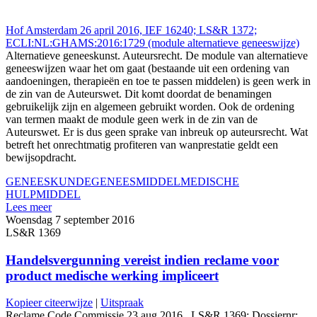
Hof Amsterdam 26 april 2016, IEF 16240; LS&R 1372;
ECLI:NL:GHAMS:2016:1729 (module alternatieve geneeswijze)
Alternatieve geneeskunst. Auteursrecht. De module van alternatieve
geneeswijzen waar het om gaat (bestaande uit een ordening van
aandoeningen, therapieën en toe te passen middelen) is geen werk in
de zin van de Auteurswet. Dit komt doordat de benamingen
gebruikelijk zijn en algemeen gebruikt worden. Ook de ordening
van termen maakt de module geen werk in de zin van de
Auteurswet. Er is dus geen sprake van inbreuk op auteursrecht. Wat
betreft het onrechtmatig profiteren van wanprestatie geldt een
bewijsopdracht.
GENEESKUNDE
GENEESMIDDEL
MEDISCHE
HULPMIDDEL
Lees meer
Woensdag 7 september 2016
LS&R 1369
Handelsvergunning vereist indien reclame voor
product medische werking impliceert
Kopieer citeerwijze
|
Uitspraak
Reclame Code Commissie 23 aug 2016,, LS&R 1369; Dossiernr: