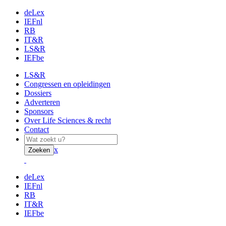
deLex
IEFnl
RB
IT&R
LS&R
IEFbe
LS&R
Congressen en opleidingen
Dossiers
Adverteren
Sponsors
Over Life Sciences & recht
Contact
x
Zoeken
deLex
IEFnl
RB
IT&R
IEFbe