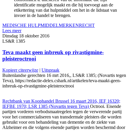
identificatie mogelijk maakt en die hij toevoegt aan de
etikettering van dat hulpmiddel om het in de lidstaat van
invoer in de handel te brengen.
MEDISCHE HULPMIDDEL
MERKENRECHT
Lees meer
Dinsdag 18 oktober 2016
LS&R 1385
Teva maakt geen inbreuk op rivastigmine-
pleisteroctrooi
Kopieer citeerwijze
|
Uitspraak
Buitenlandse gerechten 16 mrt 2016,, LS&R 1385; (Novartis tegen
Teva), https://redactie-delex.cshark.nl/artikelen/teva-maakt-geen-
inbreuk-op-rivastigmine-pleisteroctrooi
Rechtbank van Koophandel Brussel 16 maart 2016, IEF 16320;
IEFBE 1970; LSR 1385 (Novartis tegen Teva)
Octrooi. Eisende
partijen vorderen verbodsmaatregelen tegen de verwerende partij
voor het commercialiseren van transdermale pleisters die worden
gebruikt voor een behandeling van dementie en de ziekte van
Alzheimer en die volgens eisende partijen worden beschermd door