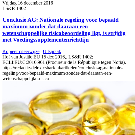
Vrijdag 16 december 2016
LS&R 1402
Conclusie AG: Nationale regeling voor bepaald
maximum zonder dat daaraan een
wetenschappelijke risicobeoordeling ligt, is strijdig
met Voedingssupplementenrichtlijn
Kopieer citeerwijze
|
Uitspraak
Hof van Justitie EU 15 dec 2016,, LS&R 1402;
ECLI:EU:C:2016:961 (Procureur de la République tegen Noria),
https://redactie-delex.cshark.nl/artikelen/conclusie-ag-nationale-
regeling-voor-bepaald-maximum-zonder-dat-daaraan-een-
wetenschappelijke-risico